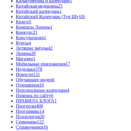
Калькуляторы и календари
1
Китайская медицина
25
Китайский календарь
1
Китайский Календарь (Тун Шу)
20
Книги
5
Компасы Лопань
1
Конкурс
21
Консультации
1
Курсы
4
Летящие звёзды
42
Лирика
20
Магазин
1
Мобильные приложения
17
Недельки
378
Новости
131
Обучающее видео
6
Отношения
10
Персональные календари
4
Помощь по сайту
6
ПРАВИЛА БЛОГА
1
Прогнозы
408
Программы
14
Психология
20
Семинары
122
Справочники
16