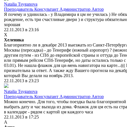
Natalia Tsyganova
Преподаватель
Консультант
Администратор
Автор
Я почему и удивилась - у Владимира я цм не училась ) Не обяз
рождение, есть три счастливые двери ) и структура обязатель
хорошая
22.11.2013 в 23:16
Х
Хеленика
Благоприятно ли в декабре 2013 выезжать из Санкт-Петербург
Москвы (пересадка) - до Тенерифе (южный аэропорт) ? (можно
другим путем - из СПб до европейской страны и оттуда до Тен
или прямым рейсом СПб-Тенерифе, но даты остались только с 
03.01). Не нашла флажок для ци-мень навигатора на карте...(((
признательна за ответ. А также жду Вашего прогноза на декабр
который Вы делали на ноябрь 2013.
22.11.2013 в 23:23
Natalia Tsyganova
Преподаватель
Консультант
Администратор
Автор
Можно конечно. Для того, чтобы поездка была благоприятной
выбрать дату и час выхода из дома. Флажок для цм есть на стр
в календаре - рядом с картой цм каждого часа
22.11.2013 в 17:25
А