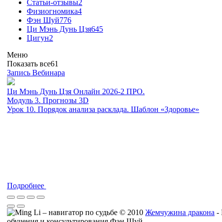
Статьи-отзывы
2
Физиогномика
4
Фэн Шуй
776
Ци Мэнь Дунь Цзя
645
Цигун
2
Меню
Показать все
61
Запись Вебинара
Ци Мэнь Дунь Цзя Онлайн 2026-2 ПРО.
Модуль 3. Прогнозы 3D
Урок 10. Порядок анализа расклада. Шаблон «Здоровье»
Подробнее
© 2010
Жемчужина дракона
-
обучения и консультирования Фэн Шуй