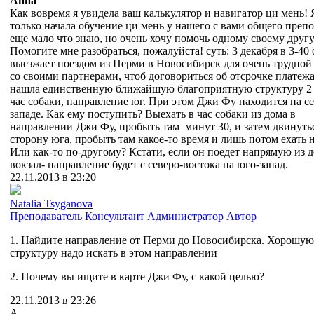
Анна
Как вовремя я увидела ваш калькулятор и навигатор ци мень! 
только начала обучение ци мень у нашего с вами общего препо
еще мало что знаю, но очень хочу помочь одному своему другу
Помогите мне разобраться, пожалуйста! суть: 3 декабря в 3-40 
выезжает поездом из Перми в Новосибирск для очень трудной
со своими партнерами, чтоб договориться об отсрочке платежа
нашла единственную ближайшую благоприятную структуру 2 
час собаки, направление юг. При этом Джи Фу находится на се
западе. Как ему поступить? Выехать в час собаки из дома в
направлении Джи Фу, пробыть там минут 30, и затем двинуть
сторону юга, пробыть там какое-то время и лишь потом ехать н
Или как-то по-другому? Кстати, если он поедет напрямую из д
вокзал- направление будет с северо-востока на юго-запад.
22.11.2013 в 23:20
Natalia Tsyganova
Преподаватель
Консультант
Администратор
Автор
1. Найдите направление от Перми до Новосибирска. Хорошую
структуру надо искать в этом направлении
2. Почему вы ищите в карте Джи Фу, с какой целью?
22.11.2013 в 23:26
А