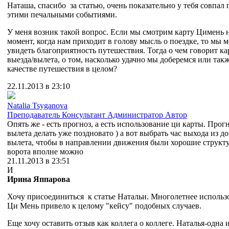
Наташа, спасибо за статью, очень показательно у тебя совпал 
этими печальными событиями.
У меня возник такой вопрос. Если мы смотрим карту Цимень н
момент, когда нам приходит в голову мысль о поездке, то мы 
увидеть благоприятность путешествия. Тогда о чем говорит кар
выезда/вылета, о том, насколько удачно мы доберемся или такж
качестве путешествия в целом?
22.11.2013 в 23:10
Natalia Tsyganova
Преподаватель
Консультант
Администратор
Автор
Опять же - есть прогноз, а есть использование ци карты. Прогн
вылета делать уже поздновато ) а вот выбрать час выхода из д
вылета, чтобы в направлении движения были хорошие структу
ворота вполне можно
21.11.2013 в 23:51
И
Ирина Яппарова
Хочу присоединиться к статье Натальи. Многолетнее использ
Ци Мень привело к целому "кейсу" подобных случаев.
Еще хочу оставить отзыв как коллега о коллеге. Наталья-одна 