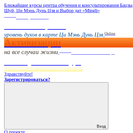
Ближайшие курсы центра обучения и консультирования Бацзы
Шуй, Ци Мэнь Дунь Цзя и Выбор дат «Mingli»
Online
16 августа 11:00
Тонкие настройки
Online
уровень духов в карте Ци Мэнь Дунь Цзя
Активизации
на все случаи жизни
Online
Начало:
23 Сентября
Фэн Шуй онлайн-курс
пространство, работающее на вас
Здравствуйте!
Зарегистрироваться?
Вход
О проекте