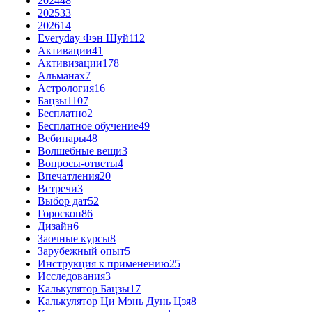
2024
48
2025
33
2026
14
Everyday Фэн Шуй
112
Активации
41
Активизации
178
Альманах
7
Астрология
16
Бацзы
1107
Бесплатно
2
Бесплатное обучение
49
Вебинары
48
Волшебные вещи
3
Вопросы-ответы
4
Впечатления
20
Встречи
3
Выбор дат
52
Гороскоп
86
Дизайн
6
Заочные курсы
8
Зарубежный опыт
5
Инструкция к применению
25
Исследования
3
Калькулятор Бацзы
17
Калькулятор Ци Мэнь Дунь Цзя
8