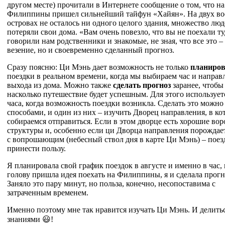
другом месте) прочитали в Интернете сообщение о том, что на
Филиппины пришел сильнейший тайфун «Хайян». На двух в
островах не осталось ни одного целого здания, множество лю
потеряли свои дома. «Вам очень повезло, что вы не поехали ту
говорили нам родственники и знакомые, не зная, что все это –
везение, но и своевременно сделанный прогноз.
Сразу поясню: Ци Мэнь дает возможность не только
планиров
поездки в реальном времени, когда мы выбираем час и направ
выхода из дома. Можно также
сделать прогноз
заранее, чтобы
насколько путешествие будет успешным. Для этого использует
часа, когда возможность поездки возникла. Сделать это можн
способами, и один из них – изучить Дворец направления, в к
собираемся отправиться. Если в этом дворце есть хорошие вор
структуры и, особенно если ци Дворца направления порождае
с вопрошающим (небесный ствол дня в карте Ци Мэнь) – поез
принести пользу.
Я планировала свой график поездок в августе и именно в час, 
голову пришла идея поехать на Филиппины, я и сделала прогн
Заняло это пару минут, но польза, конечно, несопоставима с
затраченным временем.
Именно поэтому мне так нравится изучать Ци Мэнь. И делить
знаниями 😃!