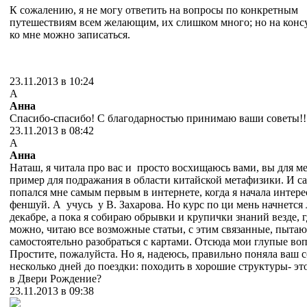
К сожалению, я не могу ответить на вопросы по конкретным
путешествиям всем желающим, их слишком много; но на конс
ко мне можно записаться.
23.11.2013 в 10:24
А
Анна
Спасибо-спасибо! С благодарностью принимаю ваши советы!!
23.11.2013 в 08:42
А
Анна
Наташ, я читала про вас и просто восхищаюсь вами, вы для ме
пример для подражания в области китайской метафизики. И с
попался мне самым первым в интернете, когда я начала интере
феншуй. А учусь у В. Захарова. Но курс по ци мень начнется
декабре, а пока я собираю обрывки и крупички знаний везде, г
можно, читаю все возможные статьи, с этим связанные, пытаю
самостоятельно разобраться с картами. Отсюда мои глупые воп
Простите, пожалуйста. Но я, надеюсь, правильно поняла ваш со
несколько дней до поездки: походить в хорошие структуры- э
в Двери Рождение?
23.11.2013 в 09:38