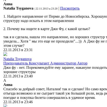
Анна
Natalia Tsyganova
|
Посмотреть
| 22.11.2013 в 23:20
1. Найдите направление от Перми до Новосибирска. Хорошую
структуру надо искать в этом направлении
2. Почему вы ищите в карте Джи Фу, с какой целью?
так я и сделала, нашла это направление, но хороших структур 
увидела... Хотя " мы это еще не проходили"...:)) А Джи фу не
этом случае?
22.11.2013 в 23:31
Natalia Tsyganova
Преподаватель
Консультант
Администратор
Автор
Джи фу - нет. Порекомендуйте ему заранее, накануне походить
хорошие структуры
22.11.2013 в 23:40
А
Анна
Спасибо за добрый совет, Наталия! так и сделаю! Но само вре
отъезда возможно и не сыграет такой уж большой роли, ведь 
поездке и покупка билета совершались в удачное время.
22.11.2013 в 23:46