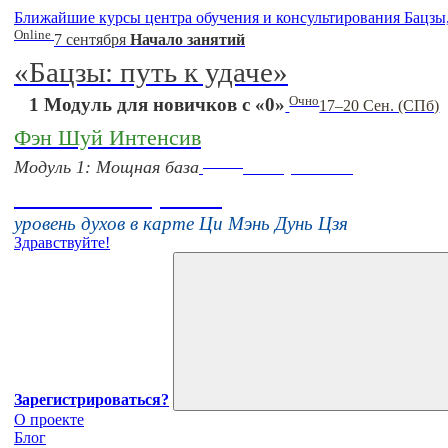
Ближайшие курсы центра обучения и консультирования Бацзы
Online
7 сентября
Начало занятий
«Бацзы: путь к удаче»
Очно
1 Модуль для новичков с «0»
17–20 Сен. (СПб)
Фэн Шуй Интенсив
Online
Модуль 1: Мощная база
16 августа 11:00
Тонкие настройки
уровень духов в карте Ци Мэнь Дунь Цзя
Здравствуйте!
Зарегистрироваться?
О проекте
Блог