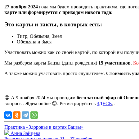
27 ноября 2024
года мы будем проводить практикум, где пог
карте или формируется с приходом нового года:
Это карты и такты, в которых есть:
Тигр, Обезьяна, Змея
Обезьяна и Змея
Участвовать можно как со своей картой, по которой вы получ
Мы разберем карты Бацзы (даты рождения)
15 участников
.
Ко
А также можно участовать просто слушателем.
Стоимость уча
😍 А 9 ноября 2024 мы проводим
бесплатный эфир об Огнен
вопросы. Ждем online 😉. Регистрируйтесь
ЗДЕСЬ
, .
Практика «Здоровье в картах Бацзы»
Анна Зайцева
Рекомендации на неделю 21 – 27 октября