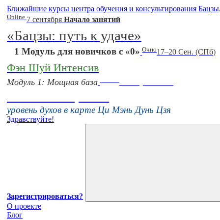
Ближайшие курсы центра обучения и консультирования Бацзы
Online
7 сентября
Начало занятий
«Бацзы: путь к удаче»
Очно
1 Модуль для новичков с «0»
17–20 Сен. (СПб)
Фэн Шуй Интенсив
Online
Модуль 1: Мощная база
16 августа 11:00
Тонкие настройки
уровень духов в карте Ци Мэнь Дунь Цзя
Здравствуйте!
Зарегистрироваться?
О проекте
Блог