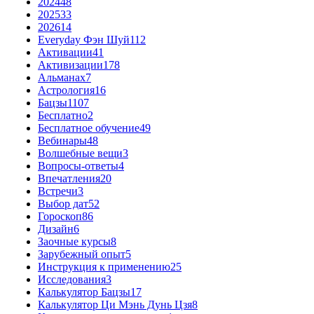
2024
48
2025
33
2026
14
Everyday Фэн Шуй
112
Активации
41
Активизации
178
Альманах
7
Астрология
16
Бацзы
1107
Бесплатно
2
Бесплатное обучение
49
Вебинары
48
Волшебные вещи
3
Вопросы-ответы
4
Впечатления
20
Встречи
3
Выбор дат
52
Гороскоп
86
Дизайн
6
Заочные курсы
8
Зарубежный опыт
5
Инструкция к применению
25
Исследования
3
Калькулятор Бацзы
17
Калькулятор Ци Мэнь Дунь Цзя
8