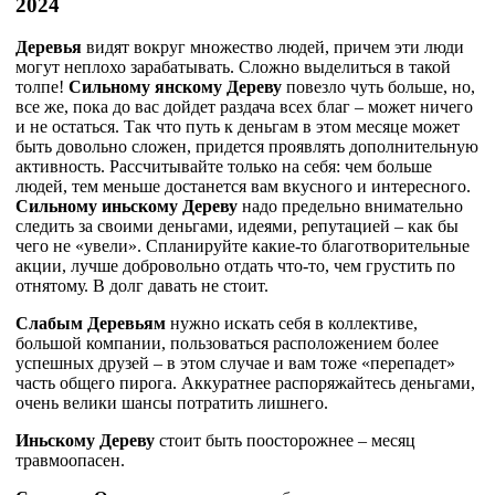
2024
Деревья
видят вокруг множество людей, причем эти люди
могут неплохо зарабатывать. Сложно выделиться в такой
толпе!
Сильному янскому Дереву
повезло чуть больше, но,
все же, пока до вас дойдет раздача всех благ – может ничего
и не остаться. Так что путь к деньгам в этом месяце может
быть довольно сложен, придется проявлять дополнительную
активность. Рассчитывайте только на себя: чем больше
людей, тем меньше достанется вам вкусного и интересного.
Сильному иньскому Дереву
надо предельно внимательно
следить за своими деньгами, идеями, репутацией – как бы
чего не «увели». Спланируйте какие-то благотворительные
акции, лучше добровольно отдать что-то, чем грустить по
отнятому. В долг давать не стоит.
Слабым Деревьям
нужно искать себя в коллективе,
большой компании, пользоваться расположением более
успешных друзей – в этом случае и вам тоже «перепадет»
часть общего пирога. Аккуратнее распоряжайтесь деньгами,
очень велики шансы потратить лишнего.
Иньскому Дереву
стоит быть поосторожнее – месяц
травмоопасен.