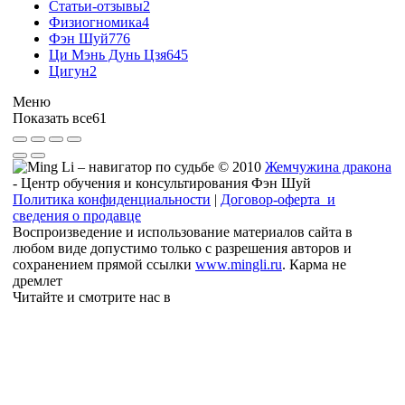
Статьи-отзывы
2
Физиогномика
4
Фэн Шуй
776
Ци Мэнь Дунь Цзя
645
Цигун
2
Меню
Показать все
61
© 2010
Жемчужина дракона
- Центр обучения и консультирования Фэн Шуй
Политика конфиденциальности
|
Договор-оферта и
сведения о продавце
Воспроизведение и использование материалов сайта в
любом виде допустимо только с разрешения авторов и
сохранением прямой ссылки
www.mingli.ru
. Карма не
дремлет
Читайте и смотрите нас в