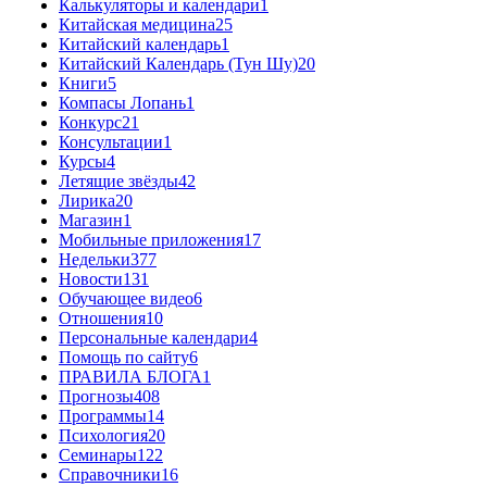
Калькуляторы и календари
1
Китайская медицина
25
Китайский календарь
1
Китайский Календарь (Тун Шу)
20
Книги
5
Компасы Лопань
1
Конкурс
21
Консультации
1
Курсы
4
Летящие звёзды
42
Лирика
20
Магазин
1
Мобильные приложения
17
Недельки
377
Новости
131
Обучающее видео
6
Отношения
10
Персональные календари
4
Помощь по сайту
6
ПРАВИЛА БЛОГА
1
Прогнозы
408
Программы
14
Психология
20
Семинары
122
Справочники
16