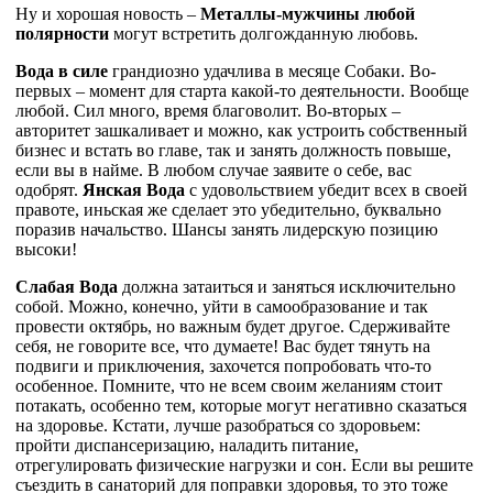
Ну и хорошая новость –
Металлы-мужчины любой
полярности
могут встретить долгожданную любовь.
Вода в силе
грандиозно удачлива в месяце Собаки. Во-
первых – момент для старта какой-то деятельности. Вообще
любой. Сил много, время благоволит. Во-вторых –
авторитет зашкаливает и можно, как устроить собственный
бизнес и встать во главе, так и занять должность повыше,
если вы в найме. В любом случае заявите о себе, вас
одобрят.
Янская Вода
с удовольствием убедит всех в своей
правоте, иньская же сделает это убедительно, буквально
поразив начальство. Шансы занять лидерскую позицию
высоки!
Слабая Вода
должна затаиться и заняться исключительно
собой. Можно, конечно, уйти в самообразование и так
провести октябрь, но важным будет другое. Сдерживайте
себя, не говорите все, что думаете! Вас будет тянуть на
подвиги и приключения, захочется попробовать что-то
особенное. Помните, что не всем своим желаниям стоит
потакать, особенно тем, которые могут негативно сказаться
на здоровье. Кстати, лучше разобраться со здоровьем:
пройти диспансеризацию, наладить питание,
отрегулировать физические нагрузки и сон. Если вы решите
съездить в санаторий для поправки здоровья, то это тоже