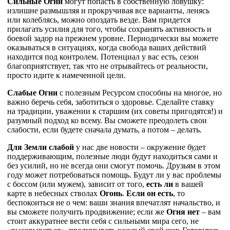
Сильные Огни
могут попасть в собственную ловушку:
излишне размышляя и прокручивая все варианты, ленясь
или колеблясь, можно опоздать везде. Вам придется
прилагать усилия для того, чтобы сохранять активность и
боевой задор на прежнем уровне. Периодически вы можете
оказываться в ситуациях, когда свобода ваших действий
находится под контролем. Потенциал у вас есть, сезон
благоприятствует, так что не отрывайтесь от реальности,
просто идите к намеченной цели.
Слабые Огни
с полезным Ресурсом способны на многое, но
важно беречь себя, заботиться о здоровье. Сделайте ставку
на традиции, уважении к старшим (их советы пригодятся!) и
разумный подход ко всему. Вы сможете преодолеть свои
слабости, если будете сначала думать, а потом – делать.
Для Земли слабой
у нас две новости – окружение будет
поддерживающим, полезные люди будут находиться сами и
без усилий, но не всегда они смогут помочь. Друзьям в этом
году может потребоваться помощь. Будут ли у вас проблемы
с боссом (или мужем), зависит от того,
есть ли
в вашей
карте в небесных стволах
Огонь
.
Если он есть
, то
беспокоиться не о чем: ваши знания впечатлят начальство, и
вы сможете получить продвижение; если же
Огня нет
– вам
стоит аккуратнее вести себя с сильными мира сего, не