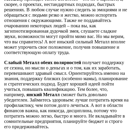
скорее, о проектах, нестандартных подходах, быстрых
решениях. В любом случае нужно следить за эмоциями и не
обращаться с людьми резко и жестко, можно испортить
отношения с окружающими. Также не поддавайтесь
очарованию некоторых людей – пока вы, как
загипнотизированная дудочкой змея, слушаете сладкие
звуки, возможности могут пройти мимо вас. Но мы верим,
что вы справитесь! А вот иньский сильный Металл вполне
может упрочить свое положение, получив повышение и
соответствующую оплату труда.
Слабый Металл обеих полярностей
получает поддержку
от сезона, но мысли о деньгах и о том, как их заработать,
перевешивают здравый смысл. Ориентируйтесь именно на
знания, поддержку близких (особенно мамы), планирование
и стратегических подход. Будет хорошей идеей пойти
учиться, повышать квалификацию. Тем более, что,
например,
янский Металл
сможет быть довольно
убедителен. Займитесь здоровьем: лучше потратить время на
профилактику, чем потом долго лечиться. А вот в области
финансов важна, как никогда, дисциплина, потому что
потратить можно легко, быстро и много. Не вкладывайте в
сомнительные предприятия, планируйте бюджет и строго
его придерживайтесь.