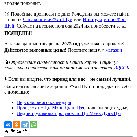
вполне подходит.
😍 Подобные прогнозы по дню Рождения вы можете найти
в наших
Справочнике Фэн Шуй
или
Инструкции по Фэн
Шуй
. Сейчас на вторые полгода 2024 их приоберсти за 📈
ПОЛЦЕНЫ
!
А также данные товары на
2025 год
уже тоже в продаже
!
Действуют выгодные цены!
Посетите наш 👉
магазин
.
🔋
Определения силы/слабости Вашей карты Бацзы (и
полезных и неполезных элементов) можно заказать
ЗДЕСЬ.
⬇️ Если вы видите, что
период для вас – не самый лучший
,
обязательно сделайте хороший Фэн Шуй и поддержите себя
с помощью:
Персонального календаря
Прогулок по Ци Мэнь Дунь Цзя
, повышающих удачу
Индивидуальных прогулок по Ци Мэнь Дунь Цзя
🔥
🧡
🙏
🌹