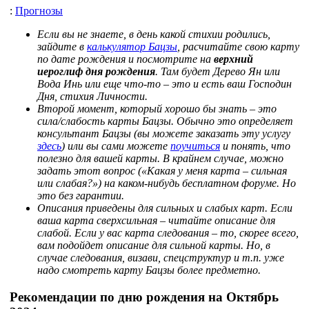
:
Прогнозы
Если вы не знаете, в день какой стихии родились,
зайдите в
калькулятор Бацзы
, расчитайте свою карту
по дате рождения и посмотрите на
верхний
иероглиф дня рождения
. Там будет Дерево Ян или
Вода Инь или еще что-то – это и есть ваш Господин
Дня, стихия Личности.
Второй момент, который хорошо бы знать – это
сила/слабость карты Бацзы. Обычно это определяет
консультант Бацзы (вы можете заказать эту услугу
здесь
) или вы сами можете
поучиться
и понять, что
полезно для вашей карты. В крайнем случае, можно
задать этот вопрос («Какая у меня карта – сильная
или слабая?») на каком-нибудь бесплатном форуме. Но
это без гарантии.
Описания приведены для сильных и слабых карт. Если
ваша карта сверхсильная – читайте описание для
слабой. Если у вас карта следования – то, скорее всего,
вам подойдет описание для сильной карты. Но, в
случае следования, визави, спецструктур и т.п. уже
надо смотреть карту Бацзы более предметно.
Рекомендации по дню рождения на Октябрь