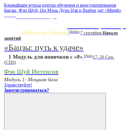
Ближайшие курсы центра обучения и консультирования
Бацзы, Фэн Шуй, Ци Мэнь Дунь Цзя и Выбор дат «Mingli»
Заочно
НОВЫЙ online-курс
Жизнь по фазам Ци
Небесные стволы
Online
7 сентября
Начало
занятий
«Бацзы: путь к удаче»
Очно
1 Модуль для новичков с «0»
17–20 Сен.
(СПб)
Фэн Шуй Интенсив
Модуль 1: Мощная база
Здравствуйте!
Зарегистрироваться?