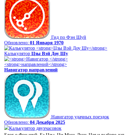
Гид по Фэн Шуй
Обновлено:
01 Января 1970
Калькулятор
Цзы Вэй Доу Шу
Навигатор
направлений
Навигатор удачных поездок
Обновлено:
04 Декабря 2025
Калькулятор двухчасовок
Блог о Фэн шуй, Ба Цзы, Ци Мэнь Дунь Цзя и выборе дат