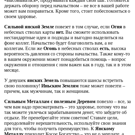
«высовываться», продумывать каждый свой шаг. Готовьтесь
держать оборону перед начальством – не все в вашей работе
может вам понравиться. Кроме того, стоит побеспокоиться о
своем здоровье.
Сильной янской Земле
повезет в том случае, если
Огня
в
небесных стволах карты
нет.
Вы сможете использовать
нестандартные идеи и подходы и выгодно выделиться на
фоне коллег. Начальство будет благоволить вам, а не
коллегам. Если же
Огонь
в небесных стволах
есть
, высока
вероятность давления со стороны начальства. Также кому-то
в вашем окружении может понадобиться помощь – вопрос
окружения и отношения с ним важен как в году, так и в этом
месяце.
У девушек
янских Земель
повышаются шансы встретить
свою половинку!
Иньским Землям
тоже может повезти –
причем, как мужчинам, так и женщинам.
Сильным Металлам с полезным Деревом
повезло – все, за
чем вам надо присматривать – это здоровье, потому что вы
так можете увлечься зарабатыванием денег, что забудете об
отдыхе. Не пренебрегайте этим советом! Ставьте цели,
преодолевайте нерешительность, используйте свои знания
для того, чтобы получить преимущество. К
Янскому
Металлу
приходит Косое Богатство – это не о зарплате, а,