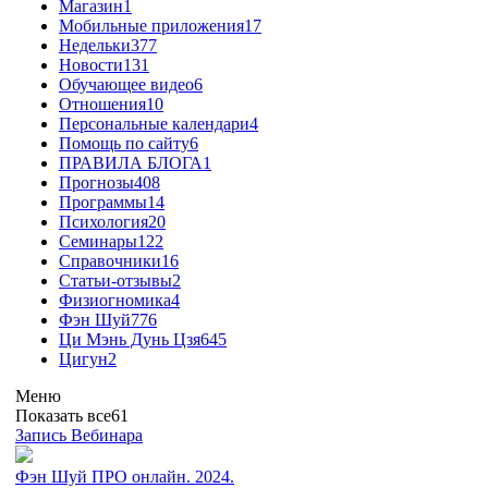
Магазин
1
Мобильные приложения
17
Недельки
377
Новости
131
Обучающее видео
6
Отношения
10
Персональные календари
4
Помощь по сайту
6
ПРАВИЛА БЛОГА
1
Прогнозы
408
Программы
14
Психология
20
Семинары
122
Справочники
16
Статьи-отзывы
2
Физиогномика
4
Фэн Шуй
776
Ци Мэнь Дунь Цзя
645
Цигун
2
Меню
Показать все
61
Запись Вебинара
Фэн Шуй ПРО онлайн. 2024.