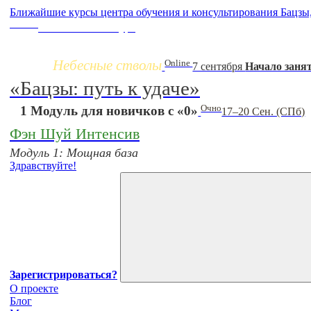
Ближайшие курсы центра обучения и консультирования Бацзы
Заочно
НОВЫЙ online-курс
Небесные стволы
Online
7 сентября
Начало заня
«Бацзы: путь к удаче»
Очно
1 Модуль для новичков с «0»
17–20 Сен. (СПб)
Фэн Шуй Интенсив
Модуль 1: Мощная база
Здравствуйте!
Зарегистрироваться?
О проекте
Блог