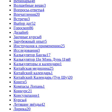
Вебинары
48
Волшебные вещи
3
Вопросы-ответы
4
Впечатления
20
Встречи
3
Выбор дат
52
Гороскоп
86
Дизайн
6
Заочные курсы
8
Зарубежный опыт
5
Инструкция к применению
25
Исследования
3
Калькулятор Бацзы
17
Калькулятор Ци Мэнь Дунь Цзя
8
Калькуляторы и календари
1
Китайская медицина
25
Китайский календарь
1
Китайский Календарь (Тун Шу)
20
Книги
5
Компасы Лопань
1
Конкурс
21
Консультации
1
Курсы
4
Летящие звёзды
42
Лирика
20