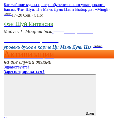
Ближайшие курсы центра обучения и консультирования
Бацзы, Фэн Шуй, Ци Мэнь Дунь Цзя и Выбор дат «Mingli»
Очно
17–20 Сен. (СПб)
Фэн Шуй Интенсив
Online
Модуль 1: Мощная база
16 августа 11:00
Тонкие настройки
Online
уровень духов в карте Ци Мэнь Дунь Цзя
Активизации
на все случаи жизни
Здравствуйте!
Зарегистрироваться?
Вход