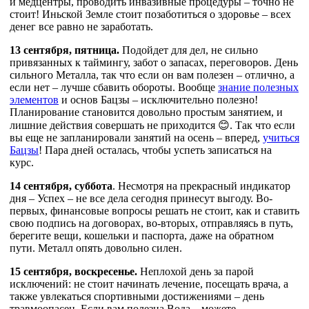
и медцентры, проводить инвазивные процедуры – точно не
стоит! Иньской Земле стоит позаботиться о здоровье – всех
денег все равно не заработать.
13 сентября, пятница.
Подойдет для дел, не сильно
привязанных к таймингу, забот о запасах, переговоров. День
сильного Металла, так что если он вам полезен – отлично, а
если нет – лучше сбавить обороты. Вообще
знание полезных
элементов
и основ Бацзы – исключительно полезно!
Планирование становится довольно простым занятием, и
лишние действия совершать не приходится 😊. Так что если
вы еще не запланировали занятий на осень – вперед,
учиться
Бацзы
! Пара дней осталась, чтобы успеть записаться на
курс.
14 сентября, суббота
. Несмотря на прекрасный индикатор
дня – Успех – не все дела сегодня принесут выгоду. Во-
первых, финансовые вопросы решать не стоит, как и ставить
свою подпись на договорах, во-вторых, отправляясь в путь,
берегите вещи, кошельки и паспорта, даже на обратном
пути. Металл опять довольно силен.
15 сентября, воскресенье.
Неплохой день за парой
исключений: не стоит начинать лечение, посещать врача, а
также увлекаться спортивными достижениями – день
травмоопасен. Если вам полезна Вода – можете