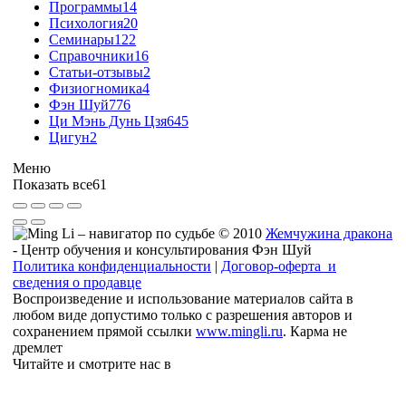
Программы
14
Психология
20
Семинары
122
Справочники
16
Статьи-отзывы
2
Физиогномика
4
Фэн Шуй
776
Ци Мэнь Дунь Цзя
645
Цигун
2
Меню
Показать все
61
© 2010
Жемчужина дракона
- Центр обучения и консультирования Фэн Шуй
Политика конфиденциальности
|
Договор-оферта и
сведения о продавце
Воспроизведение и использование материалов сайта в
любом виде допустимо только с разрешения авторов и
сохранением прямой ссылки
www.mingli.ru
. Карма не
дремлет
Читайте и смотрите нас в