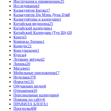
Инструкция к применению
25
Исследования
3
Калькулятор Бацзы
17
Калькулятор Ци Мэнь Дунь Цзя
8
Калькуляторы и календари
1
Китайская медицина
25
Китайский календарь
1
Китайский Календарь (Тун Шу)
20
Книги
5
Компасы Лопань
1
Конкурс
21
Консультации
1
Курсы
4
Летящие звёзды
42
Лирика
20
Магазин
1
Мобильные приложения
17
Недельки
378
Новости
131
Обучающее видео
6
Отношения
10
Персональные календари
4
Помощь по сайту
6
ПРАВИЛА БЛОГА
1
Прогнозы
408