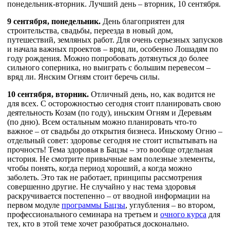
понедельник-вторник. Лучший день – вторник, 10 сентября.
9 сентября, понедельник.
День благоприятен для
строительства, свадьбы, переезда в новый дом,
путешествий, земляных работ. Для очень серьезных запусков
и начала важных проектов – вряд ли, особенно Лошадям по
году рождения. Можно попробовать дотянуться до более
сильного соперника, но выиграть с большим перевесом –
вряд ли. Янским Огням стоит беречь силы.
10 сентября, вторник.
Отличный день, но, как водится не
для всех. С осторожностью сегодня стоит планировать свою
деятельность Козам (по году), иньским Огням и Деревьям
(по дню). Всем остальным можно планировать что-то
важное – от свадьбы до открытия бизнеса. Иньскому Огню –
отдельный совет: здоровье сегодня не стоит испытывать на
прочность! Тема здоровья в Бацзы – это вообще отдельная
история. Не смотрите привычные вам полезные элементы,
чтобы понять, когда период хороший, а когда можно
заболеть. Это так не работает, принципы рассмотрения
совершенно другие. Не случайно у нас тема здоровья
раскручивается постепенно – от вводной информации на
первом модуле
программы Бацзы
, углубления – во втором,
профессионального семинара на третьем и
очного курса
для
тех, кто в этой теме хочет разобраться досконально.