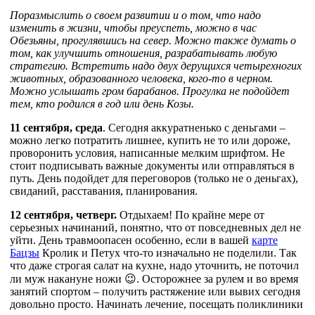
Поразмыслить о своем развитии и о том, что надо
изменить в жизни, чтобы преуспеть, можно в час
Обезьяны, прогулявшись на север. Можно также думать о
том, как улучшить отношения, разрабатывать любую
стратегию. Встретить надо двух дерущихся четырехногих
животных, образованного человека, кого-то в черном.
Можно услышать гром барабанов. Прогулка не подойдет
тем, кто родился в год или день Козы.
11 сентября, среда
. Сегодня аккуратненько с деньгами –
можно легко потратить лишнее, купить не то или дороже,
проворонить условия, написанные мелким шрифтом. Не
стоит подписывать важные документы или отправляться в
путь. День подойдет для переговоров (только не о деньгах),
свиданий, расставания, планирования.
12 сентября, четверг.
Отдыхаем! По крайне мере от
серьезных начинаний, понятно, что от повседневных дел не
уйти. День травмоопасен особенно, если в вашей
карте
Бацзы
Кролик и Петух что-то изначально не поделили. Так
что даже строгая салат на кухне, надо уточнить, не поточил
ли муж накануне ножи 😉. Осторожнее за рулем и во время
занятий спортом – получить растяжение или вывих сегодня
довольно просто. Начинать лечение, посещать поликлиники