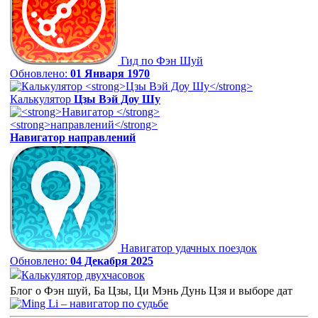
Гид по Фэн Шуй
Обновлено:
01 Января 1970
Калькулятор
Цзы Вэй Доу Шу
Навигатор
направлений
Навигатор удачных поездок
Обновлено:
04 Декабря 2025
Калькулятор двухчасовок
Блог о Фэн шуй, Ба Цзы, Ци Мэнь Дунь Цзя и выборе дат