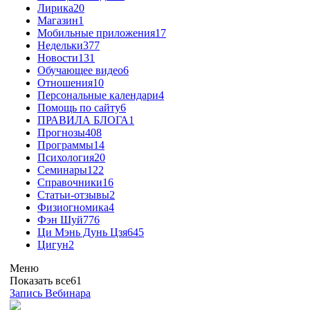
Лирика
20
Магазин
1
Мобильные приложения
17
Недельки
377
Новости
131
Обучающее видео
6
Отношения
10
Персональные календари
4
Помощь по сайту
6
ПРАВИЛА БЛОГА
1
Прогнозы
408
Программы
14
Психология
20
Семинары
122
Справочники
16
Статьи-отзывы
2
Физиогномика
4
Фэн Шуй
776
Ци Мэнь Дунь Цзя
645
Цигун
2
Меню
Показать все
61
Запись Вебинара