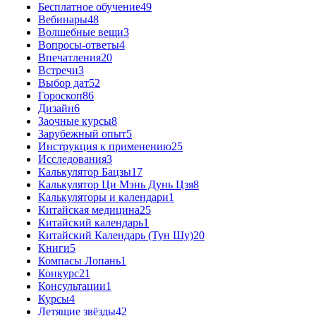
Бесплатное обучение
49
Вебинары
48
Волшебные вещи
3
Вопросы-ответы
4
Впечатления
20
Встречи
3
Выбор дат
52
Гороскоп
86
Дизайн
6
Заочные курсы
8
Зарубежный опыт
5
Инструкция к применению
25
Исследования
3
Калькулятор Бацзы
17
Калькулятор Ци Мэнь Дунь Цзя
8
Калькуляторы и календари
1
Китайская медицина
25
Китайский календарь
1
Китайский Календарь (Тун Шу)
20
Книги
5
Компасы Лопань
1
Конкурс
21
Консультации
1
Курсы
4
Летящие звёзды
42