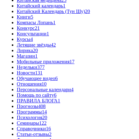
Китайская медицина
25
Китайский календарь
1
Китайский Календарь (Тун Шу)
20
Книги
5
Компасы Лопань
1
Конкурс
21
Консультации
1
Курсы
4
Летящие звёзды
42
Лирика
20
Магазин
1
Мобильные приложения
17
Недельки
377
Новости
131
Обучающее видео
6
Отношения
10
Персональные календари
4
Помощь по сайту
6
ПРАВИЛА БЛОГА
1
Прогнозы
408
Программы
14
Психология
20
Семинары
122
Справочники
16
Статьи-отзывы
2