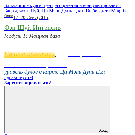
Ближайшие курсы центра обучения и консультирования
Бацзы, Фэн Шуй, Ци Мэнь Дунь Цзя и Выбор дат «Mingli»
Очно
17–20 Сен. (СПб)
Фэн Шуй Интенсив
Online
Модуль 1: Мощная база
11 ноября
Бацзы 2 Модуль
Начало практики
Online
16 августа 11:00
Тонкие настройки
уровень духов в карте Ци Мэнь Дунь Цзя
Здравствуйте!
Зарегистрироваться?
Вход