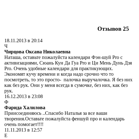
Отзывов
25
18.11.2013 в 20:14
Ч
Чирцова Оксана Николаевна
Наташа, оставьте пожалуйста календари Фэн-шуй Pro с
активизациями, Сюань Кун Да Гуа Pro и Ци Мень Дунь Дзя
Pro. Очень удобные календари для практикующих.
Экономят кучу времени и когда надо срочно что то
посмотреть, то это просто- палочка выручалочка. Я без них
как без рук. Они у меня всегда в сумочке, без них, как без
рук.
16.12.2013 в 23:08
Ф
Фарида Халилова
Приисоединяюсь ..Спасибо Наталья за все ваши
творения.Оставьте пожалуйста феншуй про и календарь
очень помогает!!!!
11.11.2013 в 12:57
Е