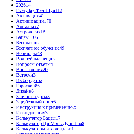
2026
14
Everyday Фэн Шуй
112
Активации
41
Активизации
178
Альманах
7
Астрология
16
Бацзы
1106
Бесплатно
2
Бесплатное обучение
49
Вебинары
48
Волшебные вещи
3
Вопросы-ответы
4
Впечатления
20
Встречи
3
Выбор дат
52
Гороскоп
86
Дизайн
6
Заочные курсы
8
Зарубежный опыт
5
Инструкция к применению
25
Исследования
3
Калькулятор Бацзы
17
Калькулятор Ци Мэнь Дунь Цзя
8
Калькуляторы и календари
1