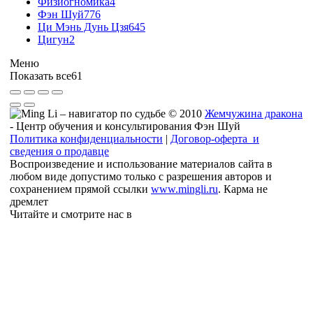
Физиогномика
4
Фэн Шуй
776
Ци Мэнь Дунь Цзя
645
Цигун
2
Меню
Показать все
61
© 2010
Жемчужина дракона
- Центр обучения и консультирования Фэн Шуй
Политика конфиденциальности
|
Договор-оферта и
сведения о продавце
Воспроизведение и использование материалов сайта в
любом виде допустимо только с разрешения авторов и
сохранением прямой ссылки
www.mingli.ru
. Карма не
дремлет
Читайте и смотрите нас в