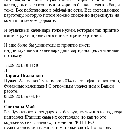
календарь с расчасовками, и хорошо бы калькулятор бацзи
тоже. Все работающее в оффлайне сети. Все сохраняющее
картотеку, которую потом можно спокойно перекинуть на
комп в читаемом формате.
И бумажный календарь тоже нужен, который так приятно
взять в руки, пролистать и посмотреть картинки!
И еще было бы удивительно приятно иметь
индивидуальный календарь для смартфона, рассчитанный
по заказу.
18.09.2013 в 11:36
Л
Лариса Исааковна
Нужен Альманах Тун-шу pro 2014 на смарфон, и, конечно,
бумажные календари! С огромным уважением к Вашей
работе!
08.09.2013 в 04:10
С
Светлана Май
Без бумажного календаря как без рук,постоянно взгляд туда
направлен!Раньше сама их составляла,но как то это
корявенько выглядело..:) и конечно ФШ-ПРО
нужен,подсказки важные там проживают!:)По поводу