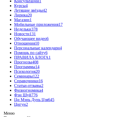
Консультации
1
Курсы
4
Летящие звёзды
42
Лирика
20
Магазин
1
Мобильные приложения
17
Недельки
378
Новости
131
Обучающее видео
6
Отношения
10
Персональные календари
4
Помощь по сайту
6
ПРАВИЛА БЛОГА
1
Прогнозы
408
Программы
14
Психология
20
Семинары
122
Справочники
16
Статьи-отзывы
2
Физиогномика
4
Фэн Шуй
776
Ци Мэнь Дунь Цзя
645
Цигун
2
Меню