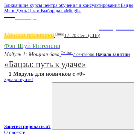
Ближайшие курсы центра обучения и консультирования Бацз
Мэнь Дунь Цзя и Выбор дат «Mingli»
Online
11 ноября
Бацзы 
Начало практики
Очно
17–20 Сен. (СПб)
Фэн Шуй Интенсив
Online
Модуль 1: Мощная база
7 сентября
Начало занятий
«Бацзы: путь к удаче»
1 Модуль для новичков с «0»
Здравствуйте!
Зарегистрироваться?
О проекте