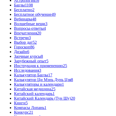
Астрология
16
Бацзы
1108
Бесплатно
2
Бесплатное обучение
49
Вебинары
48
Волшебные вещи
3
Вопросы-ответы
4
Впечатления
20
Встречи
3
Выбор дат
52
Гороскоп
86
Дизайн
6
Заочные курсы
8
Зарубежный опыт
5
Инструкция к применению
25
Исследования
3
Калькулятор Бацзы
17
Калькулятор Ци Мэнь Дунь Цзя
8
Калькуляторы и календари
1
Китайская медицина
25
Китайский календарь
1
Китайский Календарь (Тун Шу)
20
Книги
5
Компасы Лопань
1
Конкурс
21