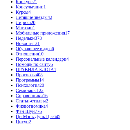
Конкурс
21
Консультации
1
Курсы
4
Летящие звёзды
42
Лирика
20
Магазин
1
Мобильные приложения
17
Недельки
378
Новости
131
Обучающее видео
6
Отношения
10
Персональные календари
4
Помощь по сайту
6
ПРАВИЛА БЛОГА
1
Прогнозы
408
Программы
14
Психология
20
Семинары
122
Справочники
16
Статьи-отзывы
2
Физиогномика
4
Фэн Шуй
776
Ци Мэнь Дунь Цзя
645
Цигун
2