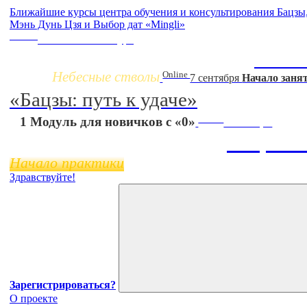
Ближайшие курсы центра обучения и консультирования Бацз
Мэнь Дунь Цзя и Выбор дат «Mingli»
Заочно
НОВЫЙ online-курс
Жизнь 
Небесные стволы
Online
7 сентября
Начало заня
«Бацзы: путь к удаче»
Online
1 Модуль для новичков с «0»
11 ноября
Бацзы 
Начало практики
Здравствуйте!
Зарегистрироваться?
О проекте