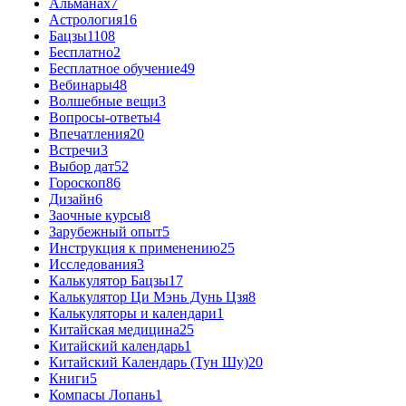
Альманах
7
Астрология
16
Бацзы
1108
Бесплатно
2
Бесплатное обучение
49
Вебинары
48
Волшебные вещи
3
Вопросы-ответы
4
Впечатления
20
Встречи
3
Выбор дат
52
Гороскоп
86
Дизайн
6
Заочные курсы
8
Зарубежный опыт
5
Инструкция к применению
25
Исследования
3
Калькулятор Бацзы
17
Калькулятор Ци Мэнь Дунь Цзя
8
Калькуляторы и календари
1
Китайская медицина
25
Китайский календарь
1
Китайский Календарь (Тун Шу)
20
Книги
5
Компасы Лопань
1