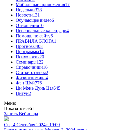
Мобильные приложения
17
Недельки
378
Новости
131
Обучающее видео
6
Отношения
10
Персональные календари
4
Помощь по сайту
6
ПРАВИЛА БЛОГА
1
Прогнозы
408
Программы
14
Психология
20
Семинары
122
Справочники
16
Статьи-отзывы
2
Физиогномика
4
Фэн Шуй
776
Ци Мэнь Дунь Цзя
645
Цигун
2
Меню
Показать все
61
Запись Вебинара
Ср., 4 Сентября 2024г. 19:00
Бацзы: путь к удаче. Модуль 3. 2024-осень.