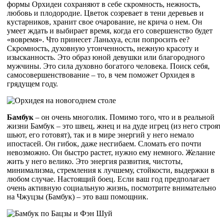
формы Орхидеи сохраняют в себе скромность, нежность,
любовь и плодородие. Цветок созревает в тени деревьев и
кустарников, хранит свое очарование, не крича о нем. Он
умеет ждать и выбирает время, когда его совершенство будет
«вовремя». Что принесет Ланьхуа, если попросить ее?
Скромность, духовную утонченность, нежную красоту и
изысканность. Это образ юной девушки или благородного
мужчины. Это сила духовно богатого человека. Поиск себя,
самосовершенствование – то, в чем поможет Орхидея в
грядущем году.
Бамбук
– он очень многолик. Помимо того, что и в реальной
жизни Бамбук – это швец, жнец и на дуде игрец (из него строят
шьют, его готовят), так и в мире энергий у него немало
ипостасей. Он гибок, даже несгибаем. Сломать его почти
невозможно. Он быстро растет, нужно ему немного. Желание
жить у него велико. Это энергия развития, чистоты,
минимализма, стремления к лучшему, стойкости, выдержки в
любом случае. Настоящий боец. Если ваш год предполагает
очень активную социальную жизнь, посмотрите внимательно
на Чжуцзы (Бамбук) – это ваш помощник.