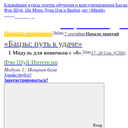
Ближайшие курсы центра обучения и консультирования Бацзы
Фэн Шуй, Ци Мэнь Дунь Цзя и Выбор дат «Mingli»
Online
11 ноября
Бацзы 2 Модул
Начало практики
Online
7 сентября
Начало занятий
«Бацзы: путь к удаче»
Очно
1 Модуль для новичков с «0»
17–20 Сен. (СПб)
Фэн Шуй Интенсив
Модуль 1: Мощная база
Здравствуйте!
Зарегистрироваться?
Вход