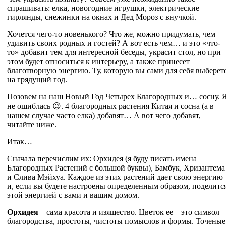
спрашивать: елка, новогодние игрушки, электрические
гирлянды, снежинки на окнах и Дед Мороз с внучкой.
Хочется чего-то новенького? Что же, можно придумать, чем
удивить своих родных и гостей? А вот есть чем… и это «что-
то» добавит тем для интересной беседы, украсит стол, но при
этом будет относиться к интерьеру, а также принесет
благотворную энергию. Ту, которую вы сами для себя выберет
на грядущий год.
Позовем на наш Новый Год Четырех Благородных и… сосну. 
не ошиблась 😉. 4 благородных растения Китая и сосна (а в
нашем случае часто елка) добавят… А вот чего добавят,
читайте ниже.
Итак…
Сначала перечислим их: Орхидея (я буду писать имена
Благородных Растений с большой буквы), Бамбук, Хризантема
и Слива Мэйхуа. Каждое из этих растений дает свою энергию
и, если вы будете настроены определенным образом, поделитс
этой энергией с вами и вашим домом.
Орхидея
– сама красота и изящество. Цветок ее – это символ
благородства, простоты, чистоты помыслов и формы. Точеные