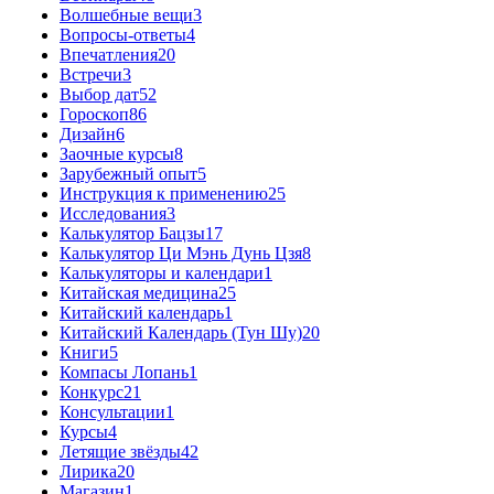
Волшебные вещи
3
Вопросы-ответы
4
Впечатления
20
Встречи
3
Выбор дат
52
Гороскоп
86
Дизайн
6
Заочные курсы
8
Зарубежный опыт
5
Инструкция к применению
25
Исследования
3
Калькулятор Бацзы
17
Калькулятор Ци Мэнь Дунь Цзя
8
Калькуляторы и календари
1
Китайская медицина
25
Китайский календарь
1
Китайский Календарь (Тун Шу)
20
Книги
5
Компасы Лопань
1
Конкурс
21
Консультации
1
Курсы
4
Летящие звёзды
42
Лирика
20
Магазин
1