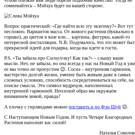
чтобы близкие вам люди обрели подобные качества? Тогда не
сомневайтесь – Мэйхуа будет на вашей стороне.
Вопрос практический: «Где найти всю эту экзотику?» Вот тут
несложно. Вариантов масса. От живого растения (буквально в
горшке), до цветов в вазе или… картины, фигурки, какой-то
интересной инсталляции. N.B. Подумалось, что это может быт
прекрасной идеей для подарка, когда вы идете в гости.
P.S. «Ты забыла про Сосну/елку! Как так?» – слышу ваши
мысли. Нет, не забыла, но она всегда у нас на Новый Год и уж
ее мы точно не пропустим 😉. Сосна – внутренняя гармония,
мастерство долгой жизни, умение быть живым даже в самых
сложных условиях, способность сосредотачиваться на себе, на
поиске смысла. Это символ мудрецов, наполненных
внутренней гармонией. Неплохой образ мы окружаем
вниманием зимой, правда?
А елочку с гирляндами можно
поставить и по Фэн Шуй
😉.
С Наступающим Новым Годом. И пусть Четыре Благородных
Растения наполнят вас силой!
Наталья Соколов