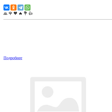
🙏
🌹
🧡
🔥
💐
👍
Подробнее