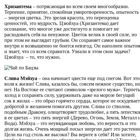
Хризантема
– потрясающая во всем своем многообразии.
Терпение, принятие, спокойная умиротворенность, опытность
– энергия цветка. Это зрелая красота, это переоценка
ценностей, это мудрость. Цзюйхуа (Хризантема) дает
осознание, что многое уже достигнуто и помогает не
расходовать себя на ненужное. Цветок велик в своей силе, но
при этом не выглядит грубым. Он сохраняет самое важное
внутри и возвышенно не боится невзгод. Он наполнен опыто
и знает, что со всем справится. Узнали в этом свои задачи?
Цзюйхуа – то, что нужно.
Слива Мэйхуа
– она начинает цвести еще под снегом. Вот это
воля к жизни! Слива, казалось бы, совсем нежное существо, н
нет. На Востоке ее считают символом «зрелого мужа». Терпеть
холод и сохранять силу, удерживать даже на морозе бегущий
сок в жилах – это образ горячего сердца, которое не оскудевает
добротой и желанием помогать другим. Слива со стволом,
подобным Дракону, олицетворяет трудолюбие, а пять лепестко
в ее цветах – это пять энергий (Дерево, Огонь, Земля, Металл 
Вода). Мэйхуа – это неувядающая любовь, это верность и это
долгая жизнь. Очень мощный посыл энергии дает это растение
Цели на год столь же высоки? Вы верите в себя? Или хотите,