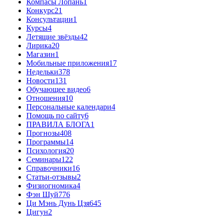
Компасы Лопань
1
Конкурс
21
Консультации
1
Курсы
4
Летящие звёзды
42
Лирика
20
Магазин
1
Мобильные приложения
17
Недельки
378
Новости
131
Обучающее видео
6
Отношения
10
Персональные календари
4
Помощь по сайту
6
ПРАВИЛА БЛОГА
1
Прогнозы
408
Программы
14
Психология
20
Семинары
122
Справочники
16
Статьи-отзывы
2
Физиогномика
4
Фэн Шуй
776
Ци Мэнь Дунь Цзя
645
Цигун
2