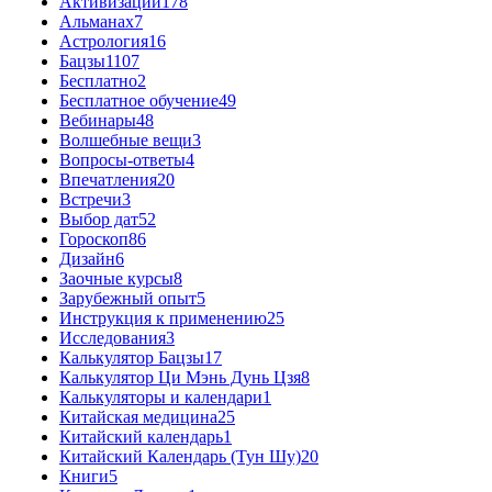
Активизации
178
Альманах
7
Астрология
16
Бацзы
1107
Бесплатно
2
Бесплатное обучение
49
Вебинары
48
Волшебные вещи
3
Вопросы-ответы
4
Впечатления
20
Встречи
3
Выбор дат
52
Гороскоп
86
Дизайн
6
Заочные курсы
8
Зарубежный опыт
5
Инструкция к применению
25
Исследования
3
Калькулятор Бацзы
17
Калькулятор Ци Мэнь Дунь Цзя
8
Калькуляторы и календари
1
Китайская медицина
25
Китайский календарь
1
Китайский Календарь (Тун Шу)
20
Книги
5