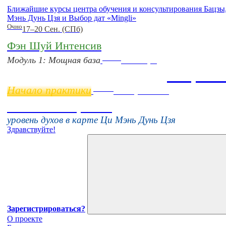
Ближайшие курсы центра обучения и консультирования Бацз
Мэнь Дунь Цзя и Выбор дат «Mingli»
Очно
17–20 Сен. (СПб)
Фэн Шуй Интенсив
Online
Модуль 1: Мощная база
11 ноября
Бацзы 
Начало практики
Online
16 августа 11:00
Тонкие настройки
уровень духов в карте Ци Мэнь Дунь Цзя
Здравствуйте!
Зарегистрироваться?
О проекте