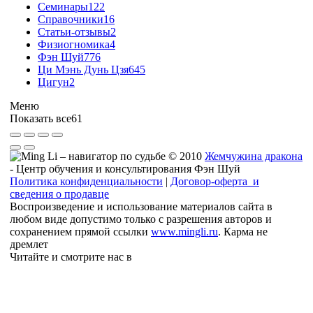
Семинары
122
Справочники
16
Статьи-отзывы
2
Физиогномика
4
Фэн Шуй
776
Ци Мэнь Дунь Цзя
645
Цигун
2
Меню
Показать все
61
© 2010
Жемчужина дракона
- Центр обучения и консультирования Фэн Шуй
Политика конфиденциальности
|
Договор-оферта и
сведения о продавце
Воспроизведение и использование материалов сайта в
любом виде допустимо только с разрешения авторов и
сохранением прямой ссылки
www.mingli.ru
. Карма не
дремлет
Читайте и смотрите нас в