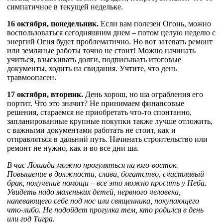
симпатичное в текущей недельке.
16 октября, понедельник.
Если вам полезен Огонь, можно
воспользоваться сегодняшним днем – потом целую неделю с
энергий Огня будет проблематично. Но вот затевать ремонт
или земляные работы точно не стоит! Можно начинать
учиться, взыскивать долги, подписывать итоговые
документы, ходить на свидания. Учтите, что день
травмоопасен.
17 октября, вторник.
День хорош, но ша ограбления его
портит. Что это значит? Не принимаем финансовые
решения, стараемся не приобретать что-то спонтанно,
запланированные крупные покупки также лучше отложить,
с важными документами работать не стоит, как и
отправляться в дальний путь. Начинать строительство или
ремонт не нужно, как и во все дни ша.
В час Лошади можно прогуляться на юго-восток.
Повышение в должности, слава, богатство, счастливый
брак, получение помощи – все это можно просить у Неба.
Увидеть надо маленьких детей, нервного человека,
напевающего себе под нос или священника, покупающего
что-либо. Не подойдет прогулка тем, кто родился в день
или год Тигра.