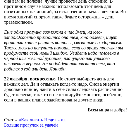
она вам не полезна, лучше провести день спокойно. В
противном случае можно использовать этот день для
позитивных начинаний, за исключением начала лечения. Во
время занятий спортом также будьте осторожны – день
травмоопасен.
Еще одна прогулка возможна в час Змеи, на юго-
запад.Особенно пригодится она тем, кто болеет, ищет
врача или хочет решить вопросы, связанные со здоровьем.
Также можно получить помощь, если во время прогулки вы
продумаете свой новый имидж. Увидеть надо человека в
черной или желтой рубашке, плачущего или унылого
человека в черном. Не подойдет активизация тем, кто
родился в год или день Лошади.
22 октября, воскресенье.
Не стоит выбирать день для
важных дел. Да и отдыхать когда-то надо. Снова энергии
довольно вязкие, найти в себе силы следовать расписанию
будет нелегко, так что и не планируйте многого, особенно,
если в ваших планах задействованы другие люди.
Всем мира и добра!
Статья
«Как читать Недельки»
Больше прогулок за удачей