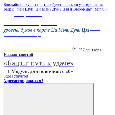
Ближайшие курсы центра обучения и консультирования
Бацзы, Фэн Шуй, Ци Мэнь Дунь Цзя и Выбор дат «Mingli»
Online
16 августа 11:00
Тонкие настройки
Online
уровень духов в карте Ци Мэнь Дунь Цзя
Начало:
23 Сентября
Фэн Шуй онлайн-курс
Online
пространство, работающее на вас
7 сентября
Начало занятий
«Бацзы: путь к удаче»
1 Модуль для новичков с «0»
Здравствуйте!
Зарегистрироваться?