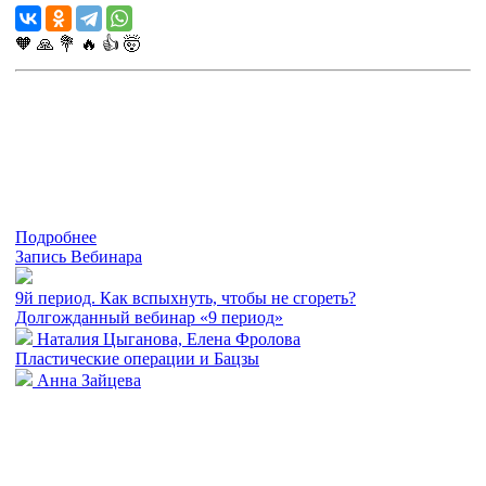
🧡
🙏
💐
🔥
👍
🤯
Подробнее
Запись Вебинара
9й период. Как вспыхнуть, чтобы не сгореть?
Долгожданный вебинар «9 период»
Наталия Цыганова, Елена Фролова
Пластические операции и Бацзы
Анна Зайцева