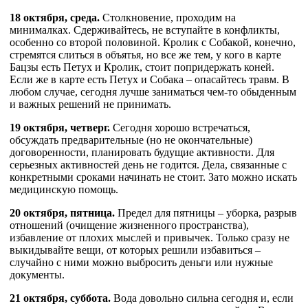
18 октября, среда.
Столкновение, проходим на
минималках. Сдерживайтесь, не вступайте в конфликты,
особенно со второй половиной. Кролик с Собакой, конечно,
стремятся слиться в объятья, но все же тем, у кого в карте
Бацзы есть Петух и Кролик, стоит попридержать коней.
Если же в карте есть Петух и Собака – опасайтесь травм. В
любом случае, сегодня лучше заниматься чем-то обыденным
и важных решений не принимать.
19 октября, четверг.
Сегодня хорошо встречаться,
обсуждать предварительные (но не окончательные)
договоренности, планировать будущие активности. Для
серьезных активностей день не годится. Дела, связанные с
конкретными сроками начинать не стоит. Зато можно искать
медицинскую помощь.
20 октября, пятница.
Предел для пятницы – уборка, разрыв
отношений (очищение жизненного пространства),
избавление от плохих мыслей и привычек. Только сразу не
выкидывайте вещи, от которых решили избавиться –
случайно с ними можно выбросить деньги или нужные
документы.
21 октября, суббота.
Вода довольно сильна сегодня и, если