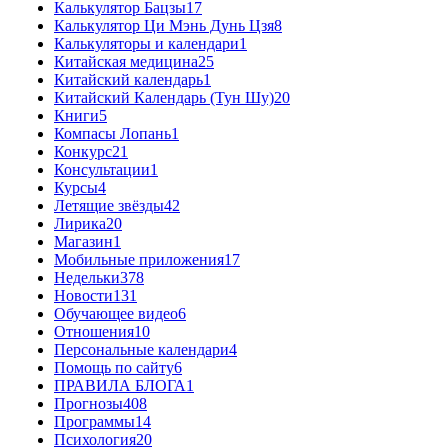
Калькулятор Бацзы
17
Калькулятор Ци Мэнь Дунь Цзя
8
Калькуляторы и календари
1
Китайская медицина
25
Китайский календарь
1
Китайский Календарь (Тун Шу)
20
Книги
5
Компасы Лопань
1
Конкурс
21
Консультации
1
Курсы
4
Летящие звёзды
42
Лирика
20
Магазин
1
Мобильные приложения
17
Недельки
378
Новости
131
Обучающее видео
6
Отношения
10
Персональные календари
4
Помощь по сайту
6
ПРАВИЛА БЛОГА
1
Прогнозы
408
Программы
14
Психология
20