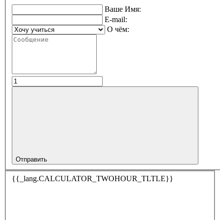
Ваше Имя:
E-mail:
О чём:
Отправить
{{_lang.CALCULATOR_TWOHOUR_TLTLE}}