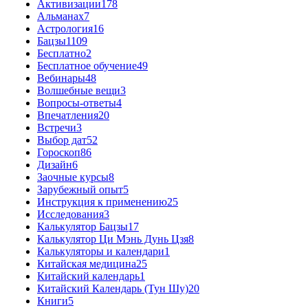
Активизации
178
Альманах
7
Астрология
16
Бацзы
1109
Бесплатно
2
Бесплатное обучение
49
Вебинары
48
Волшебные вещи
3
Вопросы-ответы
4
Впечатления
20
Встречи
3
Выбор дат
52
Гороскоп
86
Дизайн
6
Заочные курсы
8
Зарубежный опыт
5
Инструкция к применению
25
Исследования
3
Калькулятор Бацзы
17
Калькулятор Ци Мэнь Дунь Цзя
8
Калькуляторы и календари
1
Китайская медицина
25
Китайский календарь
1
Китайский Календарь (Тун Шу)
20
Книги
5