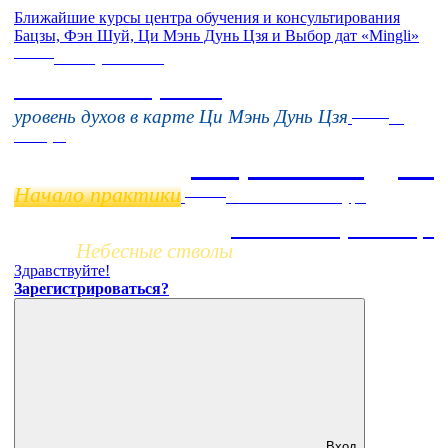
Ближайшие курсы центра обучения и консультирования
Бацзы, Фэн Шуй, Ци Мэнь Дунь Цзя и Выбор дат «Mingli»
Online
16 августа 11:00
Тонкие настройки
Online
уровень духов в карте Ци Мэнь Дунь Цзя
11
ноября
Бацзы 2 Модуль
Начало практики
Заочно
НОВЫЙ online-курс
Жизнь по фазам Ци
Небесные стволы
Здравствуйте!
Зарегистрироваться?
Вход