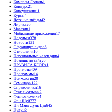
Компасы Лопань
1
Конкурс
21
Консультации
1
Курсы
4
Летящие звёзды
42
Лирика
20
Магазин
1
Мобильные приложения
17
Недельки
378
Новости
131
Обучающее видео
6
Отношения
10
Персональные календари
4
Помощь по сайту
6
ПРАВИЛА БЛОГА
1
Прогнозы
409
Программы
14
Психология
20
Семинары
122
Справочники
16
Статьи-отзывы
2
Физиогномика
4
Фэн Шуй
777
Ци Мэнь Дунь Цзя
645
Цигун
2