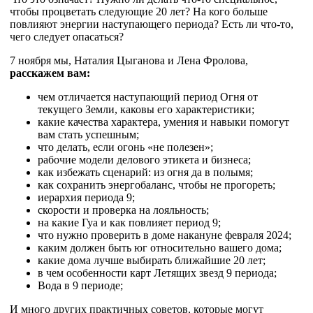
чтобы процветать следующие 20 лет? На кого больше
повлияют энергии наступающего периода? Есть ли что-то,
чего следует опасаться?
7 ноября мы, Наталия Цыганова и Лена Фролова,
расскажем вам:
чем отличается наступающий период Огня от
текущего Земли, каковы его характеристики;
какие качества характера, умения и навыки помогут
вам стать успешным;
что делать, если огонь «не полезен»;
рабочие модели делового этикета и бизнеса;
как избежать сценарий: из огня да в полымя;
как сохранить энергобаланс, чтобы не прогореть;
иерархия периода 9;
скорости и проверка на лояльность;
на какие Гуа и как повлияет период 9;
что нужно проверить в доме накануне февраля 2024;
каким должен быть юг относительно вашего дома;
какие дома лучше выбирать ближайшие 20 лет;
в чем особенности карт Летящих звезд 9 периода;
Вода в 9 периоде;
И много других практичных советов, которые могут