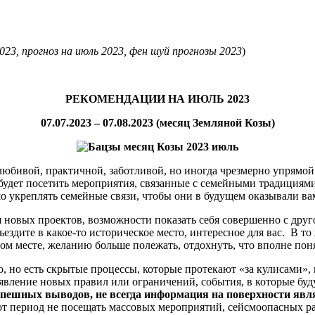
023, прогноз на июль 2023, фен шуй прогнозы 2023
)
РЕКОМЕНДАЦИИ НА ИЮЛЬ 2023
07.07.2023 – 07.08.2023 (месяц Земляной Козы)
юбивой, практичной, заботливой, но иногда чрезмерно упрямой
 будет посетить мероприятия, связанные с семейными традициями
о укреплять семейные связи, чтобы они в будущем оказывали ва
я новых проектов, возможности показать себя совершенно с друг
ездите в какое-то историческое место, интересное для вас. В то
ом месте, желанию больше полежать, отдохнуть, что вполне поня
 но есть скрытые процессы, которые протекают «за кулисами», и
явление новых правил или ограничений, события, в которые бу
спешных выводов, не всегда информация на поверхности явл
этот период не посещать массовых мероприятий, сейсмоопасных р