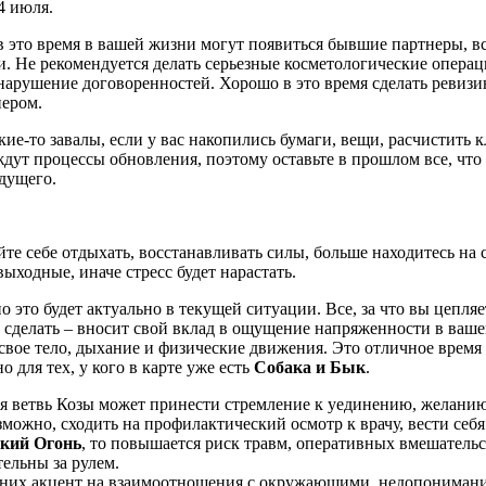
4 июля.
 в это время в вашей жизни могут появиться бывшие партнеры, 
и. Не рекомендуется делать серьезные косметологические операц
нарушение договоренностей. Хорошо в это время сделать ревизи
нером.
ие-то завалы, если у вас накопились бумаги, вещи, расчистить к
ждут процессы обновления, поэтому оставьте в прошлом все, чт
дущего.
йте себе отдыхать, восстанавливать силы, больше находитесь на 
ыходные, иначе стресс будет нарастать.
о это будет актуально в текущей ситуации. Все, за что вы цепл
ь сделать – вносит свой вклад в ощущение напряженности в ваше
 свое тело, дыхание и физические движения. Это отличное вре
 для тех, у кого в карте уже есть
Собака и Бык
.
я ветвь Козы может принести стремление к уединению, желанию 
зможно, сходить на профилактический осмотр к врачу, вести себя
ский Огонь
, то повышается риск травм, оперативных вмешатель
ельны за рулем.
 них акцент на взаимоотношения с окружающими, недопонимание