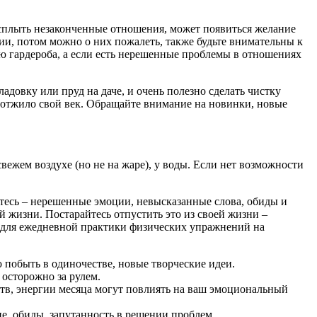
всплыть незаконченные отношения, может появиться желание
ии, потом можно о них пожалеть, также будьте внимательны к
ю гардероба, а если есть нерешенные проблемы в отношениях
ладовку или пруд на даче, и очень полезно сделать чистку
о отжило свой век. Обращайте внимание на новинки, новые
свежем воздухе (но не на жаре), у воды. Если нет возможности
яетесь – нерешенные эмоции, невысказанные слова, обиды и
й жизни. Постарайтесь отпустить это из своей жизни –
мя для ежедневной практики физических упражнений на
побыть в одиночестве, новые творческие идеи.
 осторожно за рулем.
ств, энергии месяца могут повлиять на ваш эмоциональный
, обиды, запутанность в решении проблем.