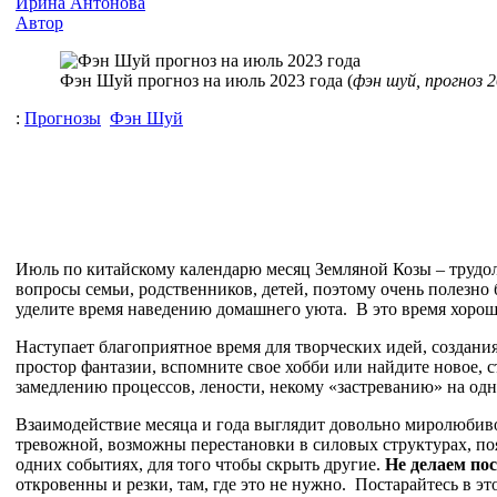
Ирина Антонова
Автор
Фэн Шуй прогноз на июль 2023 года (
фэн шуй, прогноз 2
:
Прогнозы
Фэн Шуй
Июль по китайскому календарю месяц Земляной Козы – трудол
вопросы семьи, родственников, детей, поэтому очень полезно
уделите время наведению домашнего уюта. В это время хорош
Наступает благоприятное время для творческих идей, создани
простор фантазии, вспомните свое хобби или найдите новое, съ
замедлению процессов, лености, некому «застреванию» на одн
Взаимодействие месяца и года выглядит довольно миролюбиво,
тревожной, возможны перестановки в силовых структурах, по
одних событиях, для того чтобы скрыть другие.
Не делаем по
откровенны и резки, там, где это не нужно. Постарайтесь в 