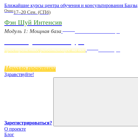
Ближайшие курсы центра обучения и консультирования Бацзы
Очно
17–20 Сен. (СПб)
Фэн Шуй Интенсив
Online
Модуль 1: Мощная база
Начало:
23 Сентября
Фэн Шуй онлайн-курс
Online
пространство, работающее на вас
11 ноября
Начало практики
Здравствуйте!
Зарегистрироваться?
О проекте
Блог