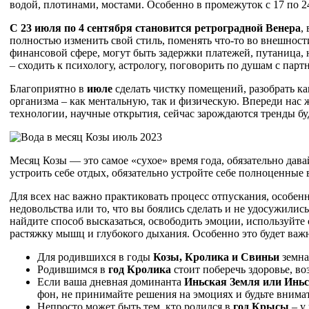
водой, плотинами, мостами. Особенно в промежуток с 17 по 2
С 23 июля по 4 сентября становится ретроградной Венера
,
полностью изменить свой стиль, поменять что-то во внешност
финансовой сфере, могут быть задержки платежей, путаница, 
– сходить к психологу, астрологу, поговорить по душам с парт
Благоприятно в
июле
сделать чистку помещений, разобрать как
организма – как ментальную, так и физическую. Впереди нас 
технологии, научные открытия, сейчас зарождаются тренды бу
Месяц Козы — это самое «сухое» время года, обязательно дава
устроить себе отдых, обязательно устройте себе полноценные в
Для всех нас важно практиковать процесс отпускания, особенн
недовольства или то, что вы боялись сделать и не удосужилис
найдите способ высказаться, освободить эмоции, используйте
растяжку мышц и глубокого дыхания. Особенно это будет важно
Для родившихся в годы
Козы, Кролика и Свиньи
земна
Родившимся в
год Кролика
стоит поберечь здоровье, во
Если ваша дневная доминанта
Иньская Земля или Инь
фон, не принимайте решения на эмоциях и будьте внимат
Непросто может быть тем, кто родился в
год Крысы
– у