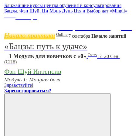
Ближайшие курсы центра обучения и консультирования
Бацзы, Фэн Шуй, Ци Мэнь Дунь Цзя и Выбор дат «Mingli»
Online
11 ноября
Бацзы 2 Модуль
Начало практики
Online
7 сентября
Начало занятий
«Бацзы: путь к удаче»
Очно
1 Модуль для новичков с «0»
17–20 Сен.
(СПб)
Фэн Шуй Интенсив
Модуль 1: Мощная база
Здравствуйте!
Зарегистрироваться?