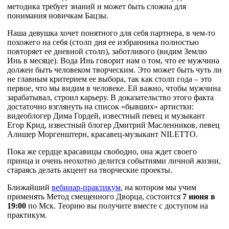
методика требует знаний и может быть сложна для
понимания новичкам Бацзы.
Наша девушка хочет понятного для себя партнера, в чем-то
похожего на себя (столп дня ее избранника полностью
повторяет ее дневной столп), заботливого (видим Землю
Инь в месяце). Вода Инь говорит нам о том, что ее мужчина
должен быть человеком творческим. Это может быть чуть ли
не главным критерием ее выбора, так как столп года – это
первое, что мы видим в человеке. Ей важно, чтобы мужчина
зарабатывал, строил карьеру. В доказательство этого факта
достаточно взглянуть на список «бывших» артистки:
видеоблогер Дима Гордей, известный певец и музыкант
Егор Крид, известный блогер Дмитрий Масленников, певец
Алишер Моргенштерн, красавец-музыкант
NILETTO
.
Пока же сердце красавицы свободно, она ждет своего
принца и очень неохотно делится событиями личной жизни,
стараясь делать акцент на творческие проекты.
Ближайший
вебинар-практикум
, на котором мы учим
применять Метод смещенного Дворца, состоится
7 июня в
19:00
по Мск. Теорию вы получите вместе с доступом на
практикум.