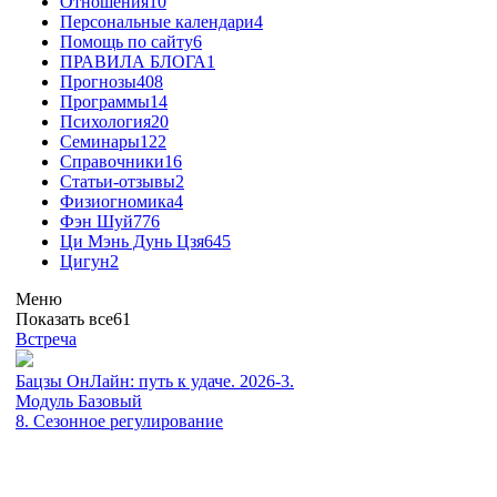
Отношения
10
Персональные календари
4
Помощь по сайту
6
ПРАВИЛА БЛОГА
1
Прогнозы
408
Программы
14
Психология
20
Семинары
122
Справочники
16
Статьи-отзывы
2
Физиогномика
4
Фэн Шуй
776
Ци Мэнь Дунь Цзя
645
Цигун
2
Меню
Показать все
61
Встреча
Бацзы ОнЛайн: путь к удаче. 2026-3.
Модуль Базовый
8. Сезонное регулирование