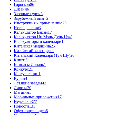
Гороскоп
86
Дизайн
6
Заочные курсы
8
Зарубежный опыт
5
Инструкция к применению
25
Исследования
3
Калькулятор Бацзы
17
Калькулятор Ци Мэнь Дунь Цзя
8
Калькуляторы и календари
1
Китайская медицина
25
Китайский календарь
1
Китайский Календарь (Тун Шу)
20
Книги
5
Компасы Лопань
1
Конкурс
21
Консультации
1
Курсы
4
Летящие звёзды
42
Лирика
20
Магазин
1
Мобильные приложения
17
Недельки
377
Новости
131
Обучающее видео
6