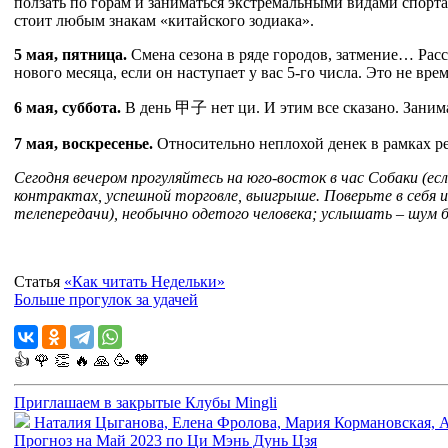
ползать по горам и заниматься экстремальными видами спорта
стоит любым знакам «китайского зодиака».
5 мая, пятница.
Смена сезона в ряде городов, затмение… Рас
нового месяца, если он наступает у вас 5-го числа. Это не вр
6 мая, суббота.
В день
甲
子
нет ци. И этим все сказано. Зани
7 мая, воскресенье.
Относительно неплохой денек в рамках рет
Сегодня вечером прогуляйтесь на юго-восток в час Собаки (ес
контрактах, успешной торговле, выигрыше. Поверьте в себя и
телепередачи), необычно одетого человека; услышать – шум ба
Статья
«Как читать Недельки»
Больше прогулок за удачей
👍
🌹
👏
🔥
🙏
🥳
🧡
Приглашаем в закрытые Клубы Mingli
Наталия Цыганова, Елена Фролова, Мария Кормановская, 
Прогноз на Май 2023 по Ци Мэнь Дунь Цзя