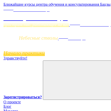
Ближайшие курсы центра обучения и консультирования Бацзы
Online
Начало:
23 Сентября
Фэн Шуй онлайн-курс
Заочно
пространство, работающее на вас
НОВЫЙ online-ку
Небесные стволы
Online
11 ноября
Начало практики
Здравствуйте!
Зарегистрироваться?
О проекте
Блог
Магазин