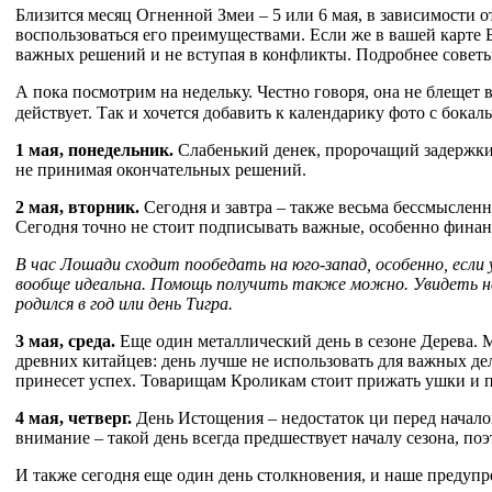
Близится месяц Огненной Змеи – 5 или 6 мая, в зависимости от
воспользоваться его преимуществами. Если же в вашей карте 
важных решений и не вступая в конфликты. Подробнее советы 
А пока посмотрим на недельку. Честно говоря, она не блещет
действует. Так и хочется добавить к календарику фото с бокал
1 мая, понедельник.
Слабенький денек, пророчащий задержки.
не принимая окончательных решений.
2 мая, вторник.
Сегодня и завтра – также весьма бессмысленн
Сегодня точно не стоит подписывать важные, особенно финан
В час Лошади сходит пообедать на юго-запад, особенно, если
вообще идеальна. Помощь получить также можно. Увидеть на
родился в год или день Тигра.
3 мая, среда.
Еще один металлический день в сезоне Дерева. М
древних китайцев: день лучше не использовать для важных дел.
принесет успех. Товарищам Кроликам стоит прижать ушки и п
4 мая, четверг.
День Истощения – недостаток ци перед началом
внимание – такой день всегда предшествует началу сезона, по
И также сегодня еще один день столкновения, и наше предупреж