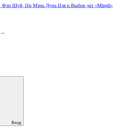
, Фэн Шуй, Ци Мэнь Дунь Цзя и Выбор дат «Mingli»
рс
Вход