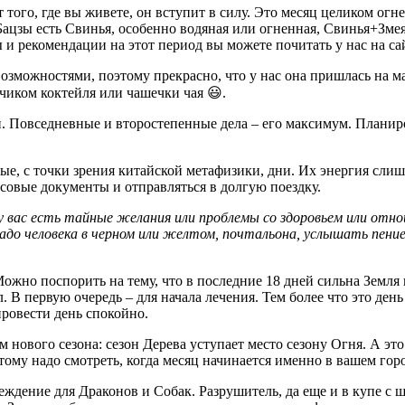
 того, где вы живете, он вступит в силу. Это месяц целиком огн
Бацзы есть Свинья, особенно водяная или огненная, Свинья+Зме
и рекомендации на этот период вы можете почитать у нас на сай
 возможностями, поэтому прекрасно, что у нас она пришлась на 
ьчиком коктейля или чашечки чая 😃.
 Повседневные и второстепенные дела – его максимум. Планир
ые, с точки зрения китайской метафизики, дни. Их энергия слиш
совые документы и отправляться в долгую поездку.
 у вас есть тайные желания или проблемы со здоровьем или отно
до человека в черном или желтом, почтальона, услышать пение
ожно поспорить на тему, что в последние 18 дней сильна Земля
 В первую очередь – для начала лечения. Тем более что это день
ровести день спокойно.
 нового сезона: сезон Дерева уступает место сезону Огня. А это
этому надо смотреть, когда месяц начинается именно в вашем гор
дение для Драконов и Собак. Разрушитель, да еще и в купе с ша 