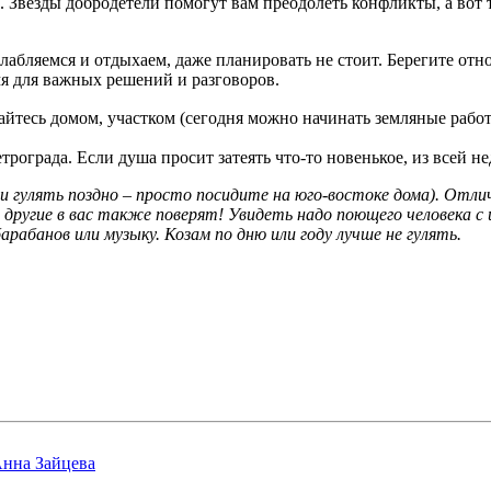
. Звезды добродетели помогут вам преодолеть конфликты, а вот 
слабляемся и отдыхаем, даже планировать не стоит. Берегите от
емя для важных решений и разговоров.
майтесь домом, участком (сегодня можно начинать земляные рабо
рограда. Если душа просит затеять что-то новенькое, из всей н
ли гулять поздно – просто посидите на юго-востоке дома). Отли
 другие в вас также поверят! Увидеть надо поющего человека 
рабанов или музыку. Козам по дню или году лучше не гулять.
Анна Зайцева