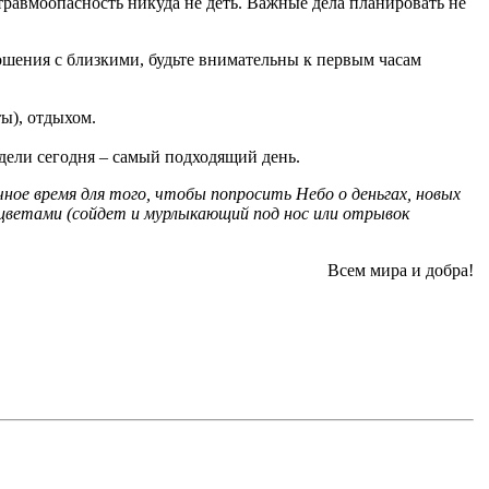
травмоопасность никуда не деть. Важные дела планировать не
ношения с близкими, будьте внимательны к первым часам
ты), отдыхом.
едели сегодня – самый подходящий день.
чное время для того, чтобы попросить Небо о деньгах, новых
с цветами (сойдет и мурлыкающий под нос или отрывок
Всем мира и добра!