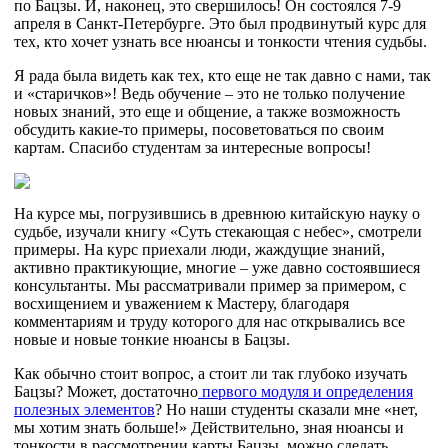
по Бацзы. И, наконец, это свершилось! Он состоялся 7-9
апреля в Санкт-Петербурге. Это был продвинутый курс для
тех, кто хочет узнать все нюансы и тонкости чтения судьбы.
Я рада была видеть как тех, кто еще не так давно с нами, так
и «старичков»! Ведь обучение – это не только получение
новых знаний, это еще и общение, а также возможность
обсудить какие-то примеры, посоветоваться по своим
картам. Спасибо студентам за интересные вопросы!
На курсе мы, погрузившись в древнюю китайскую науку о
судьбе, изучали книгу «Суть стекающая с небес», смотрели
примеры. На курс приехали люди, жаждущие знаний,
активно практикующие, многие – уже давно состоявшиеся
консультанты. Мы рассматривали пример за примером, с
восхищением и уважением к Мастеру, благодаря
комментариям и труду которого для нас открывались все
новые и новые тонкие нюансы в Бацзы.
Как обычно стоит вопрос, а стоит ли так глубоко изучать
Бацзы? Может, достаточно
первого модуля и определения
полезных элементов
? Но наши студенты сказали мне «нет,
мы хотим знать больше!» Действительно, зная нюансы и
тонкости в рассмотрении карты Бацзы, можно сделать