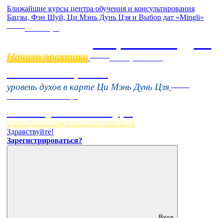
Ближайшие курсы центра обучения и консультирования
Бацзы, Фэн Шуй, Ци Мэнь Дунь Цзя и Выбор дат «Mingli»
Online
11 ноября
Бацзы 2 Модуль
Начало практики
Online
16 августа 11:00
Тонкие настройки
Online
уровень духов в карте Ци Мэнь Дунь Цзя
Начало:
23 Сентября
Фэн Шуй онлайн-курс
пространство, работающее на вас
Здравствуйте!
Зарегистрироваться?
Вход