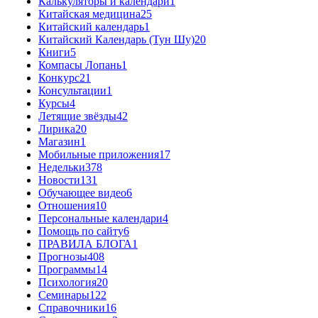
Калькуляторы и календари
1
Китайская медицина
25
Китайский календарь
1
Китайский Календарь (Тун Шу)
20
Книги
5
Компасы Лопань
1
Конкурс
21
Консультации
1
Курсы
4
Летящие звёзды
42
Лирика
20
Магазин
1
Мобильные приложения
17
Недельки
378
Новости
131
Обучающее видео
6
Отношения
10
Персональные календари
4
Помощь по сайту
6
ПРАВИЛА БЛОГА
1
Прогнозы
408
Программы
14
Психология
20
Семинары
122
Справочники
16