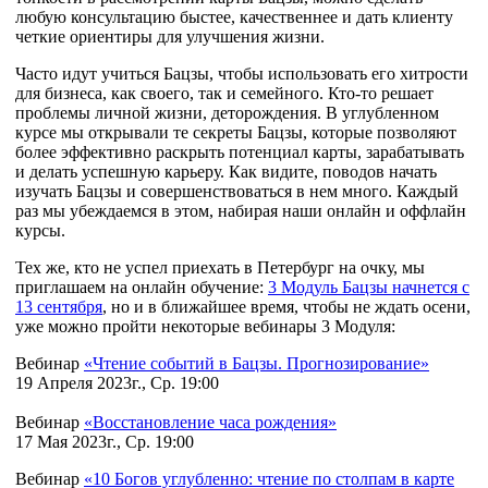
любую консультацию быстее, качественнее и дать клиенту
четкие ориентиры для улучшения жизни.
Часто идут учиться Бацзы, чтобы использовать его хитрости
для бизнеса, как своего, так и семейного. Кто-то решает
проблемы личной жизни, деторождения. В углубленном
курсе мы открывали те секреты Бацзы, которые позволяют
более эффективно раскрыть потенциал карты, зарабатывать
и делать успешную карьеру. Как видите, поводов начать
изучать Бацзы и совершенствоваться в нем много. Каждый
раз мы убеждаемся в этом, набирая наши онлайн и оффлайн
курсы.
Тех же, кто не успел приехать в Петербург на очку, мы
приглашаем на онлайн обучение:
3 Модуль Бацзы начнется с
13 сентября
, но и в ближайшее время, чтобы не ждать осени,
уже можно пройти некоторые вебинары 3 Модуля:
Вебинар
«Чтение событий в Бацзы. Прогнозирование»
19 Апреля 2023г., Ср. 19:00
Вебинар
«Восстановление часа рождения»
17 Мая 2023г., Ср. 19:00
Вебинар
«10 Богов углубленно: чтение по столпам в карте