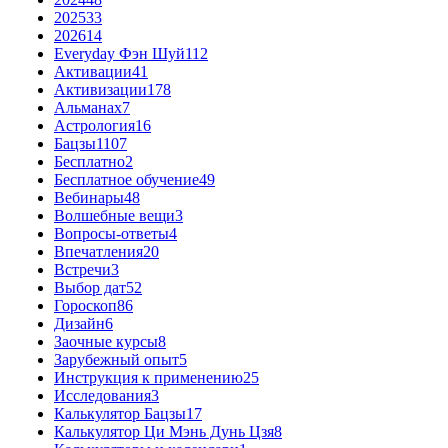
2025
33
2026
14
Everyday Фэн Шуй
112
Активации
41
Активизации
178
Альманах
7
Астрология
16
Бацзы
1107
Бесплатно
2
Бесплатное обучение
49
Вебинары
48
Волшебные вещи
3
Вопросы-ответы
4
Впечатления
20
Встречи
3
Выбор дат
52
Гороскоп
86
Дизайн
6
Заочные курсы
8
Зарубежный опыт
5
Инструкция к применению
25
Исследования
3
Калькулятор Бацзы
17
Калькулятор Ци Мэнь Дунь Цзя
8