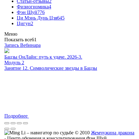
Статьи-отзывы
2
Физиогномика
4
Фэн Шуй
776
Ци Мэнь Дунь Цзя
645
Цигун
2
Меню
Показать все
61
Запись Вебинара
Бацзы ОнЛайн: путь к удаче. 2026-3.
Модуль 2
Занятие 12. Символические звезды в Бацзы
Подробнее
© 2010
Жемчужина дракона
- Центр обучения и консультирования Фэн Шуй