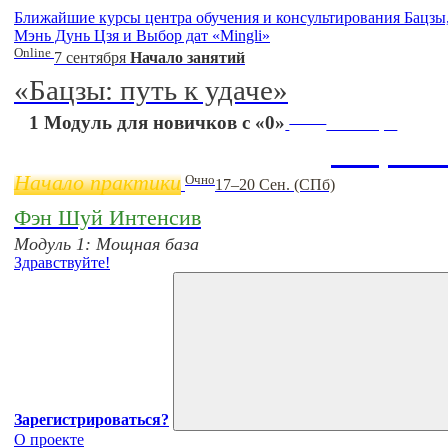
Ближайшие курсы центра обучения и консультирования Бацз
Мэнь Дунь Цзя и Выбор дат «Mingli»
Online
7 сентября
Начало занятий
«Бацзы: путь к удаче»
Online
1 Модуль для новичков с «0»
11 ноября
Бацзы 
Начало практики
Очно
17–20 Сен. (СПб)
Фэн Шуй Интенсив
Модуль 1: Мощная база
Здравствуйте!
Зарегистрироваться?
О проекте