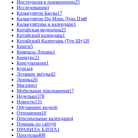
Инструкция к применению
25
Исследования
3
Калькулятор Бацзы
17
Калькулятор Ци Мэнь Дунь Цзя
8
Калькуляторы и календари
1
Китайская медицина
25
Китайский календарь
1
Китайский Календарь (Тун Шу)
20
Книги
5
Компасы Лопань
1
Конкурс
21
Консультации
1
Курсы
4
Летящие звёзды
42
Лирика
20
Магазин
1
Мобильные приложения
17
Недельки
378
Новости
131
Обучающее видео
6
Отношения
10
Персональные календари
4
Помощь по сайту
6
ПРАВИЛА БЛОГА
1
Прогнозы
408