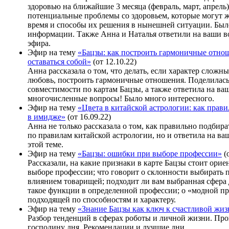
здоровью на ближайшие 3 месяца (февраль, март, апрель)
потенциальные проблемы со здоровьем, которые могут 
время и способы их решения в нынешней ситуации. Был
информации. Также Анна и Наталья ответили на ваши в
эфира.
Эфир на тему
«Бацзы: как построить гармоничные отно
оставаться собой»
(от 12.10.22)
Анна рассказала о том, что делать, если характер сложны
любовь, построить гармоничные отношения. Поделилас
совместимости по картам Бацзы, а также ответила на ва
многочисленные вопросы! Было много интересного.
Эфир на тему
«Цвета в китайской астрологии: как прави
в имидже»
(от 16.09.22)
Анна не только рассказала о том, как правильно подбира
по правилам китайской астрологии, но и ответила на в
этой теме.
Эфир на тему
«Бацзы: ошибки при выборе профессии»
(о
Рассказали, на какие признаки в карте Бацзы стоит орие
выборе профессии; что говорит о склонности выбирать
влиянием товарищей; подходит ли вам выбранная сфера 
такое функции в определенной профессии; о «модной п
подходящей по способностям и характеру.
Эфир на тему
«Знание Бацзы как ключ к счастливой жи
Разбор тенденций в сферах роботы и личной жизни. Пр
господину дня. Рекомендации и лучшие дни.