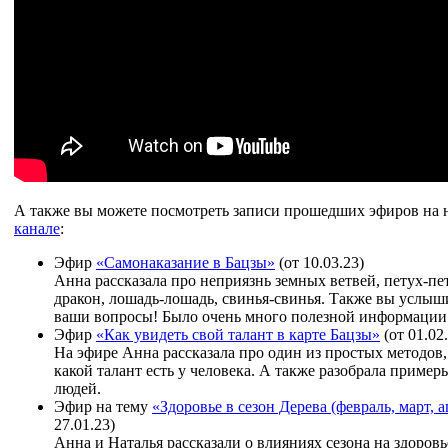
А также вы можете посмотреть записи прошедших эфиров на
канале
:
Эфир
«Самонаказание в Бацзы»
(от 10.03.23)
Анна рассказала про неприязнь земных ветвей, петух-пет
дракон, лошадь-лошадь, свинья-свинья. Также вы услыш
ваши вопросы! Было очень много полезной информации
Эфир
«Как увидеть свой талант в карте Бацзы»
(от 01.02
На эфире Анна рассказала про один из простых методов,
какой талант есть у человека. А также разобрала приме
людей.
Эфир на тему
«Здоровье в сезон Дерева (февраль, март, а
27.01.23)
Анна и Наталья рассказали о влияниях сезона на здоровь