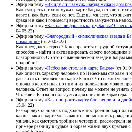
Эфир на тему
«Выйду ли я замуж. Звезда мужа и дом бра
Как смотреть стихию мужа в карте бацзы, есть ли стихи
карте и как быть, если ее нет. Еще вы узнаете, что значи
брака и в какой год/месяц вероятность замужества наибо
Эфир на тему
«Как расшифровать карту Бацзы? С чего н
04.05.22)
Эфир на тему
«Благородный - символическая звезда в Ба
помощник»
(от 20.03.22)
Как преодолеть стресс? Как справится с трудной ситуац
способов – найти и активизировать своего помощника в
благородного. Об этой символической звезде в Бацзы м
подробно!
Эфир на тему
«Небесные стволы в карте Бацзы»
(от 01.0
Как описать характер человека по Небесным стволам и н
рассказать о человеке по карте Бацзы? Что важно челов
стволы в карте и как по ним и их положению можно про
человека. Ответ на вопрос, почему вы можете не узнать 
Что еще в Бацзы используется для описания характера.
Эфир на тему
«Как построить карту близнецов или дво
15.04.22)
Разбор двух основных подходов к построению карт близ
какие знаки в карте указывают на возможность рождени
узнали, как смотреть тройни и четверни, рассмотрели на
примере разницу в судьбе и образе жизни двух братьев с
картой Бацзы.