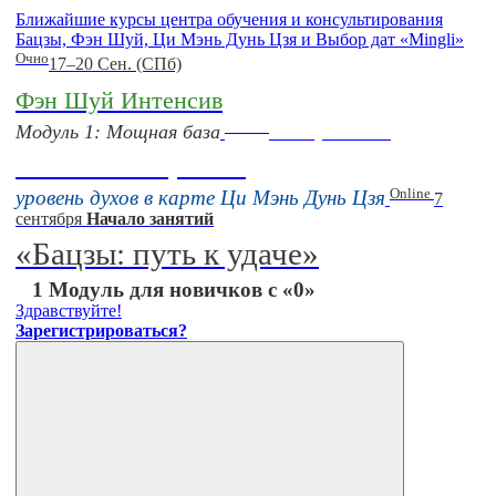
Ближайшие курсы центра обучения и консультирования
Бацзы, Фэн Шуй, Ци Мэнь Дунь Цзя и Выбор дат «Mingli»
Очно
17–20 Сен. (СПб)
Фэн Шуй Интенсив
Online
Модуль 1: Мощная база
16 августа 11:00
Тонкие настройки
Online
уровень духов в карте Ци Мэнь Дунь Цзя
7
сентября
Начало занятий
«Бацзы: путь к удаче»
1 Модуль для новичков с «0»
Здравствуйте!
Зарегистрироваться?