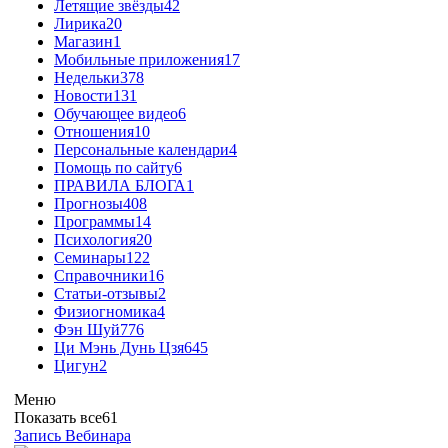
Летящие звёзды
42
Лирика
20
Магазин
1
Мобильные приложения
17
Недельки
378
Новости
131
Обучающее видео
6
Отношения
10
Персональные календари
4
Помощь по сайту
6
ПРАВИЛА БЛОГА
1
Прогнозы
408
Программы
14
Психология
20
Семинары
122
Справочники
16
Статьи-отзывы
2
Физиогномика
4
Фэн Шуй
776
Ци Мэнь Дунь Цзя
645
Цигун
2
Меню
Показать все
61
Запись Вебинара