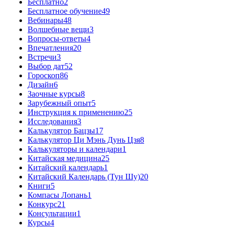
Бесплатно
2
Бесплатное обучение
49
Вебинары
48
Волшебные вещи
3
Вопросы-ответы
4
Впечатления
20
Встречи
3
Выбор дат
52
Гороскоп
86
Дизайн
6
Заочные курсы
8
Зарубежный опыт
5
Инструкция к применению
25
Исследования
3
Калькулятор Бацзы
17
Калькулятор Ци Мэнь Дунь Цзя
8
Калькуляторы и календари
1
Китайская медицина
25
Китайский календарь
1
Китайский Календарь (Тун Шу)
20
Книги
5
Компасы Лопань
1
Конкурс
21
Консультации
1
Курсы
4