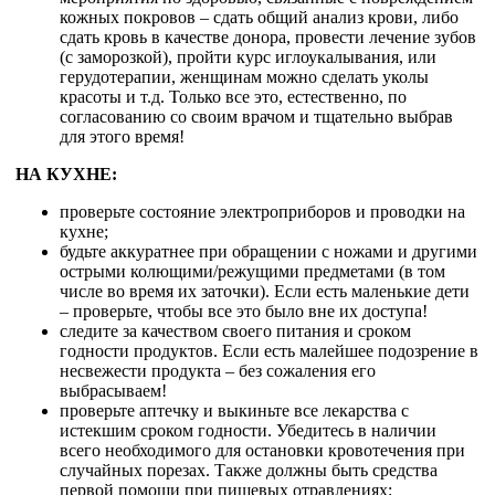
кожных покровов – сдать общий анализ крови, либо
сдать кровь в качестве донора, провести лечение зубов
(с заморозкой), пройти курс иглоукалывания, или
герудотерапии, женщинам можно сделать уколы
красоты и т.д. Только все это, естественно, по
согласованию со своим врачом и тщательно выбрав
для этого время!
НА КУХНЕ:
проверьте состояние электроприборов и проводки на
кухне;
будьте аккуратнее при обращении с ножами и другими
острыми колющими/режущими предметами (в том
числе во время их заточки). Если есть маленькие дети
– проверьте, чтобы все это было вне их доступа!
следите за качеством своего питания и сроком
годности продуктов. Если есть малейшее подозрение в
несвежести продукта – без сожаления его
выбрасываем!
проверьте аптечку и выкиньте все лекарства с
истекшим сроком годности. Убедитесь в наличии
всего необходимого для остановки кровотечения при
случайных порезах. Также должны быть средства
первой помощи при пищевых отравлениях;