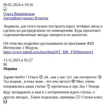
06.01.2024 в 19:16
Ольга Вишневская
Автор
Консультант
Куратор
Людмила, для этого нужно построить карту летящих звезд и
сделать их распределение по помещениям. Куда прилетают
годичные/месячные звезды смотрится по аналогии.
Об этом мы подробно рассказываем на программе ФШ
Интенсиве 1 Модуль:
https://www.mingli.ru/school/item/NT_MK_FSHIntensive1
13.11.2023 в 01:27
М
Марина
Здравствуйте ! Ольга 😊 ой , как у вас тут, так интересно 🧐
7ка водная , я пока знаю , что она металл 🫣 Мне, очень
понравились ваши статьи 👌 прочитала и про 2ку ! Теперь
буду заглядывать к вам и с нетерпением ждать статьи, о
других звездах . Такие подсказки, примеры 👍🏼 Статьи класс
🙌