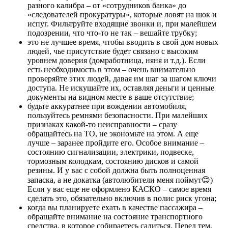
разного калибра – от «сотрудников банка» до
«следователей прокуратуры», которые ловят на шок и
испуг. Фильтруйте входящие звонки и, при малейшем
подозрении, что что-то не так – вешайте трубку;
это не лучшее время, чтобы вводить в свой дом новых
людей, чье присутствие будет связано с высоким
уровнем доверия (домработница, няня и т.д.). Если
есть необходимость в этом – очень внимательно
проверяйте этих людей, давая им шаг за шагом ключи
доступа. Не искушайте их, оставляя деньги и ценные
документы на видном месте в ваше отсутствие;
будьте аккуратнее при вождении автомобиля,
пользуйтесь ремнями безопасности. При малейших
признаках какой-то неисправности – сразу
обращайтесь на ТО, не экономьте на этом. А еще
лучше – заранее пройдите его. Особое внимание –
состоянию сигнализации, электрики, подвеске,
тормозным колодкам, состоянию дисков и самой
резины. И у вас с собой должна быть полноценная
запаска, а не докатка (автолюбители меня поймут😊)
Если у вас еще не оформлено КАСКО – самое время
сделать это, обязательно включив в полис риск угона;
когда вы планируете ехать в качестве пассажира –
обращайте внимание на состояние транспортного
средства, в которое собираетесь садиться. Перед тем,