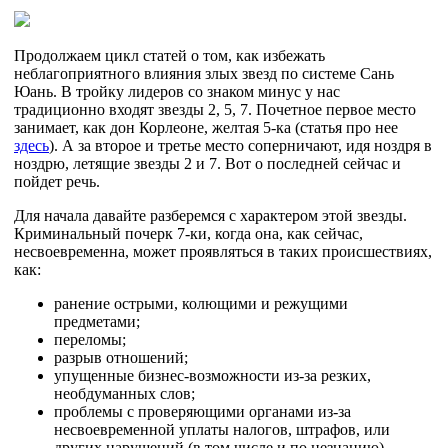
Продолжаем цикл статей о том, как избежать
неблагоприятного влияния злых звезд по системе Сань
Юань. В тройку лидеров со знаком минус у нас
традиционно входят звезды 2, 5, 7. Почетное первое место
занимает, как дон Корлеоне, желтая 5-ка (статья про нее
здесь
). А за второе и третье место соперничают, идя ноздря в
ноздрю, летящие звезды 2 и 7. Вот о последней сейчас и
пойдет речь.
Для начала давайте разберемся с характером этой звезды.
Криминальный почерк 7-ки, когда она, как сейчас,
несвоевременна, может проявляться в таких происшествиях,
как:
ранение острыми, колющими и режущими
предметами;
переломы;
разрыв отношений;
упущенные бизнес-возможности из-за резких,
необдуманных слов;
проблемы с проверяющими органами из-за
несвоевременной уплаты налогов, штрафов, или
других нарушений (в том числе и по незнанию)