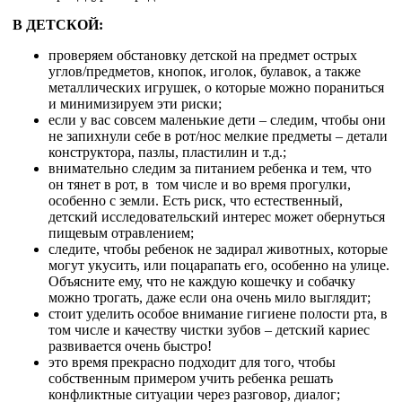
В ДЕТСКОЙ:
проверяем обстановку детской на предмет острых
углов/предметов, кнопок, иголок, булавок, а также
металлических игрушек, о которые можно пораниться
и минимизируем эти риски;
если у вас совсем маленькие дети – следим, чтобы они
не запихнули себе в рот/нос мелкие предметы – детали
конструктора, пазлы, пластилин и т.д.;
внимательно следим за питанием ребенка и тем, что
он тянет в рот, в том числе и во время прогулки,
особенно с земли. Есть риск, что естественный,
детский исследовательский интерес может обернуться
пищевым отравлением;
следите, чтобы ребенок не задирал животных, которые
могут укусить, или поцарапать его, особенно на улице.
Объясните ему, что не каждую кошечку и собачку
можно трогать, даже если она очень мило выглядит;
стоит уделить особое внимание гигиене полости рта, в
том числе и качеству чистки зубов – детский кариес
развивается очень быстро!
это время прекрасно подходит для того, чтобы
собственным примером учить ребенка решать
конфликтные ситуации через разговор, диалог;