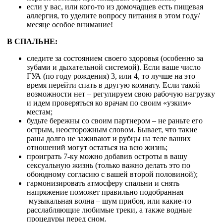
если у вас, или кого-то из домочадцев есть пищевая
аллергия, то уделите вопросу питания в этом году/
месяце особое внимание!
В СПАЛЬНЕ:
следите за состоянием своего здоровья (особенно за
зубами и дыхательной системой). Если ваше число
ГУА (по году рождения) 3, или 4, то лучше на это
время перейти спать в другую комнату. Если такой
возможности нет – регулируем свою рабочую нагрузку
и идем проверяться ко врачам по своим «узким»
местам;
будьте бережны со своим партнером – не раньте его
острым, неосторожным словом. Бывает, что такие
раны долго не заживают и рубцы на теле ваших
отношений могут остаться на всю жизнь;
проиграть 7-ку можно добавив остроты в вашу
сексуальную жизнь (только важно делать это по
обоюдному согласию с вашей второй половиной);
гармонизировать атмосферу спальни и снять
напряжение поможет правильно подобранная
музыкальная волна – шум прибоя, или какие-то
расслабляющие любимые треки, а также водные
процедуры перед сном.