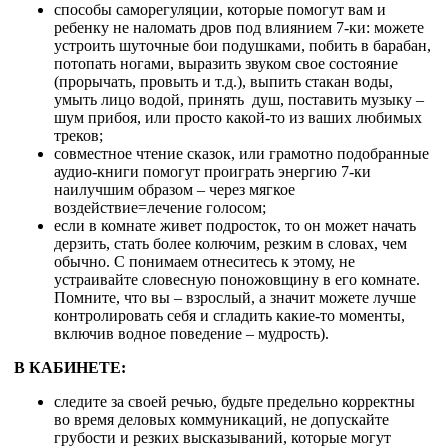
способы саморегуляции, которые помогут вам и
ребенку не наломать дров под влиянием 7-ки: можете
устроить шуточные бои подушками, побить в барабан,
потопать ногами, выразить звуком свое состояние
(прорычать, провыть и т.д.), выпить стакан воды,
умыть лицо водой, принять душ, поставить музыку –
шум прибоя, или просто какой-то из ваших любимых
треков;
совместное чтение сказок, или грамотно подобранные
аудио-книги помогут проиграть энергию 7-ки
наилучшим образом – через мягкое
воздействие=лечение голосом;
если в комнате живет подросток, то он может начать
дерзить, стать более колючим, резким в словах, чем
обычно. С понимаем отнеситесь к этому, не
устраивайте словесную поножовщину в его комнате.
Помните, что вы – взрослый, а значит можете лучше
контролировать себя и сгладить какие-то моменты,
включив водное поведение – мудрость).
В КАБИНЕТЕ:
следите за своей речью, будьте предельно корректны
во время деловых коммуникаций, не допускайте
грубости и резких высказываний, которые могут