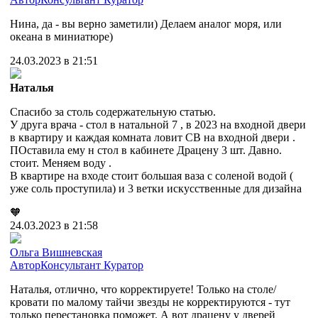
Нина, да - вы верно заметили) Делаем аналог моря, или
океана в миниатюре)
24.03.2023 в 21:51
Наталья
Спасибо за столь содержательную статью.
У друга врача - стол в натальной 7 , в 2023 на входной двери
в квартиру и каждая комната ловит СВ на входной двери .
ПОставила ему н стол в кабинете Драцену 3 шт. Давно.
стоит. Меняем воду .
В квартире на входе стоит большая ваза с соленой водой (
уже соль проступила) и 3 ветки искусственные для дизайна
🧡
24.03.2023 в 21:58
Ольга Вишневская
Автор
Консультант
Куратор
Наталья, отлично, что корректируете! Только на столе/
кровати по малому тайчи звезды не корректируются - тут
только перестановка поможет. А вот драцену у дверей