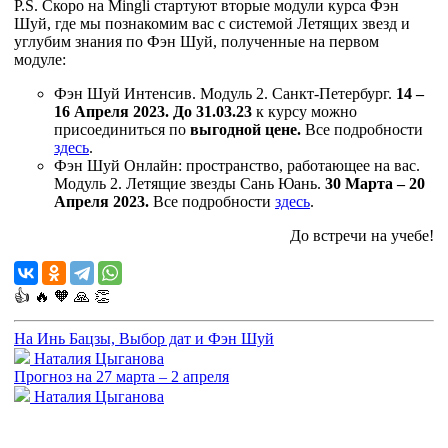
P.S. Скоро на Mingli стартуют вторые модули курса Фэн
Шуй, где мы познакомим вас с системой Летящих звезд и
углубим знания по Фэн Шуй, полученные на первом
модуле:
Фэн Шуй Интенсив. Модуль 2. Санкт-Петербург.
14 –
16 Апреля 2023. До 31.03.23
к курсу можно
присоединиться по
выгодной цене.
Все подробности
здесь
.
Фэн Шуй Онлайн: пространство, работающее на вас.
Модуль 2. Летящие звезды Сань Юань.
30 Марта – 20
Апреля 2023.
Все подробности
здесь
.
До встречи на учебе!
👍
🔥
🧡
🙏
👏
На Инь Бацзы, Выбор дат и Фэн Шуй
Наталия Цыганова
Прогноз на 27 марта – 2 апреля
Наталия Цыганова