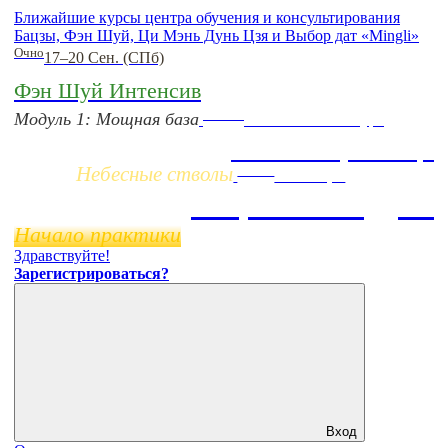
Ближайшие курсы центра обучения и консультирования
Бацзы, Фэн Шуй, Ци Мэнь Дунь Цзя и Выбор дат «Mingli»
Очно
17–20 Сен. (СПб)
Фэн Шуй Интенсив
Заочно
Модуль 1: Мощная база
НОВЫЙ online-курс
Жизнь по фазам Ци
Небесные стволы
Online
11 ноября
Бацзы 2 Модуль
Начало практики
Здравствуйте!
Зарегистрироваться?
Вход