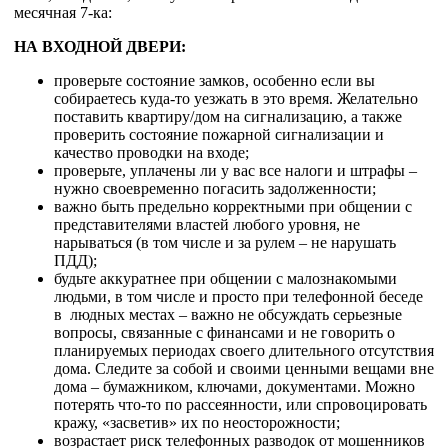
месячная 7-ка:
НА ВХОДНОЙ ДВЕРИ:
проверьте состояние замков, особенно если вы
собираетесь куда-то уезжать в это время. Желательно
поставить квартиру/дом на сигнализацию, а также
проверить состояние пожарной сигнализации и
качество проводки на входе;
проверьте, уплачены ли у вас все налоги и штрафы –
нужно своевременно погасить задолженности;
важно быть предельно корректными при общении с
представителями властей любого уровня, не
нарываться (в том числе и за рулем – не нарушать
ПДД);
будьте аккуратнее при общении с малознакомыми
людьми, в том числе и просто при телефонной беседе
в людных местах – важно не обсуждать серьезные
вопросы, связанные с финансами и не говорить о
планируемых периодах своего длительного отсутствия
дома. Следите за собой и своими ценными вещами вне
дома – бумажником, ключами, документами. Можно
потерять что-то по рассеянности, или спровоцировать
кражу, «засветив» их по неосторожности;
возрастает риск телефонных разводок от мошенников