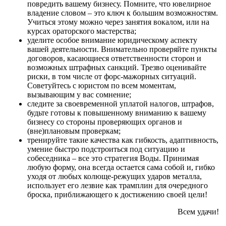
повредить вашему бизнесу. Помните, что ювелирное
владение словом – это ключ к большим возможностям.
Учиться этому можно через занятия вокалом, или на
курсах ораторского мастерства;
уделите особое внимание юридическому аспекту
вашей деятельности. Внимательно проверяйте пункты
договоров, касающиеся ответственности сторон и
возможных штрафных санкций. Трезво оценивайте
риски, в том числе от форс-мажорных ситуаций.
Советуйтесь с юристом по всем моментам,
вызывающим у вас сомнение;
следите за своевременной уплатой налогов, штрафов,
будьте готовы к повышенному вниманию к вашему
бизнесу со стороны проверяющих органов и
(вне)плановым проверкам;
тренируйте такие качества как гибкость, адаптивность,
умение быстро подстроиться под ситуацию и
собеседника – все это стратегия Воды. Принимая
любую форму, она всегда остается сама собой и, гибко
уходя от любых колюще-режущих ударов металла,
использует его лезвие как трамплин для очередного
броска, приближающего к достижению своей цели!
Всем удачи!