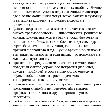
как сделать это, визуально оцените степень его
исправности – нет ли каких-то явных проблем. Лучше
не пытаться втиснуться в переполненный транспорт,
где в толпе мошенники могут легко залезть в сумочку
и вытащить кошелек, а спокойно подождать
следующего;
будьте аккуратнее при занятиях спортом с высоким
риском травмоопасности. К ним относятся: роликовые
коньки, хоккей, прыжки на батуте, бокс, фехтование
на шпагах и саблях, жесткие боевые искусства, дартс,
стрельба из лука и пневматики, метание ножей,
прыжки с парашюта и т.д. Лучше временно исключить
эти виды активности, а если никак – то использовать
максимальную защиту;
при пеших передвижениях обязательно учитывайте
погодный фактор дорожного покрытия (лед, снег,
дождь) – подбирайте соответствующую одежду и
обувь, чтобы исключить риск переломов
«навернувшись» на ровном месте;
весной/летом при походах в парк/лес учитывайте риск
появления клещей и не пренебрегайте мерами
профилактики от них и других кровососущих
насекомых;
чтобы проиграть энергию 7-ки, можно запланировать
мероприятия по здоровью, связанные с повреждением