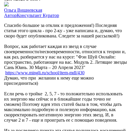
Ольга Вишневская
Автор
Консультант
Куратор
Спасибо большое за отклик и предложения!) Последняя
статья этого цикла - про 2-ку - уже написана и, думаю, что
скоро будет опубликована. Следите за нашей рассылкой!)
Вопрос, как работает каждая из звезд в случае
своевременности/несвоевременности, относится к теории и,
как раз, разбирается у нас на курсе: "Фэн Шуй Онлайн:
пространство, работающее на вас. Модуль 2. Летящие звезды
Сань Юань. 30 Марта – 20 Апреля 2023"
https://www.mingli.ru/school/item-mdl/430
Думаю, что при желании к нему еще можно
присоединиться)
Если речь о тройке 2, 5, 7 - то положительно использовать
их энергию мы сейчас и в ближайшие годы точно не
сможем) Поэтому идея этих статей была в том, чтобы дать
максимально подробную и полезную информацию, как
скорректировать негативную энергию этих звезд. И, в
случае 2 и 7 - еще и проиграть ее с помощью поведения.
Из-за последнего пункта эта статья получилась насыщенной,