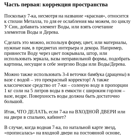
Часть первая: коррекция пространства
Поскольку 7-ка, несмотря на название «красная», относится
к стихии Металла, то для ее ослабления мы можем, по циклу
У Син, добавить элемент Воды, или взять сочетание
элементов Воды и Дерева.
Сделать это можно, используя форму, цвет, или материалы,
нужные нам, в предметах интерьера и декора. Например,
привнести Воду через цвет покрывала, штор, или
использовать зеркала, вазы неправильной формы, подобрать
картины, несущие в себе энергию Воды или Воды/Дерева.
Можно также использовать 3-4 веточки бамбука (драцены) в
вазе с водой – это прекрасный корректор! А также
классическое средство от 7-ки – соленую воду в пропорции
1 кг соли на 5 литров воды в емкости с широким горлом –
вазе, ведре. Поверхность воды должна быть достаточно
большой.
Итак, ЧТО ДЕЛАТЬ, если 7-ка на ВХОДНОЙ ДВЕРИ или
на двери в спальню, кабинет?
В случае, когда водная 7-ка, по натальной карте звезд,
«прописалась» на входной двери на постоянной основе,