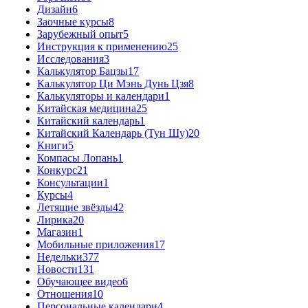
Дизайн
6
Заочные курсы
8
Зарубежный опыт
5
Инструкция к применению
25
Исследования
3
Калькулятор Бацзы
17
Калькулятор Ци Мэнь Дунь Цзя
8
Калькуляторы и календари
1
Китайская медицина
25
Китайский календарь
1
Китайский Календарь (Тун Шу)
20
Книги
5
Компасы Лопань
1
Конкурс
21
Консультации
1
Курсы
4
Летящие звёзды
42
Лирика
20
Магазин
1
Мобильные приложения
17
Недельки
377
Новости
131
Обучающее видео
6
Отношения
10
Персональные календари
4