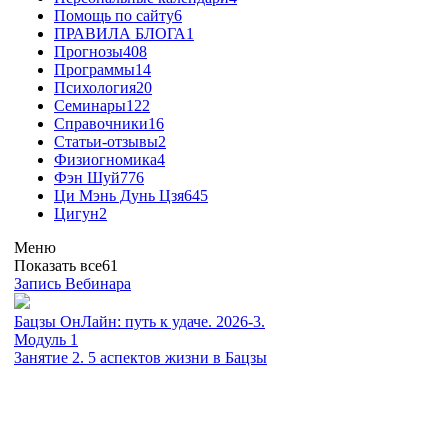
Помощь по сайту
6
ПРАВИЛА БЛОГА
1
Прогнозы
408
Программы
14
Психология
20
Семинары
122
Справочники
16
Статьи-отзывы
2
Физиогномика
4
Фэн Шуй
776
Ци Мэнь Дунь Цзя
645
Цигун
2
Меню
Показать все
61
Запись Вебинара
Бацзы ОнЛайн: путь к удаче. 2026-3.
Модуль 1
Занятие 2. 5 аспектов жизни в Бацзы