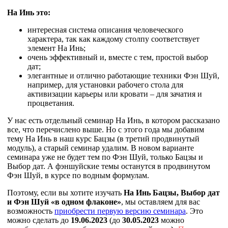
На Инь это:
интересная система описания человеческого
характера, так как каждому столпу соответствует
элемент На Инь;
очень эффективный и, вместе с тем, простой выбор
дат;
элегантные и отлично работающие техники Фэн Шуй,
например, для установки рабочего стола для
активизации карьеры или кровати – для зачатия и
процветания.
У нас есть отдельный семинар На Инь, в котором рассказано
все, что перечислено выше. Но с этого года мы добавим
тему На Инь в наш курс Бацзы (в третий продвинутый
модуль), а старый семинар удалим. В новом варианте
семинара уже не будет тем по Фэн Шуй, только Бацзы и
Выбор дат. А фэншуйские темы останутся в продвинутом
Фэн Шуй, в курсе по водным формулам.
Поэтому, если вы хотите изучать
На Инь Бацзы, Выбор дат
и Фэн Шуй «в одном флаконе»
, мы оставляем для вас
возможность
приобрести первую версию семинара
. Это
можно сделать до
19.06.2023
(до
30.05.2023
можно