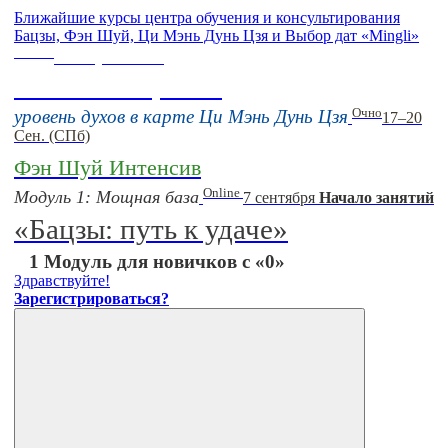
Ближайшие курсы центра обучения и консультирования
Бацзы, Фэн Шуй, Ци Мэнь Дунь Цзя и Выбор дат «Mingli»
Online
16 августа 11:00
Тонкие настройки
Очно
уровень духов в карте Ци Мэнь Дунь Цзя
17–20
Сен. (СПб)
Фэн Шуй Интенсив
Online
Модуль 1: Мощная база
7 сентября
Начало занятий
«Бацзы: путь к удаче»
1 Модуль для новичков с «0»
Здравствуйте!
Зарегистрироваться?