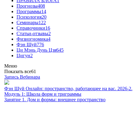
ПРАВИЛА БЛОГА
1
Прогнозы
408
Программы
14
Психология
20
Семинары
122
Справочники
16
Статьи-отзывы
2
Физиогномика
4
Фэн Шуй
776
Ци Мэнь Дунь Цзя
645
Цигун
2
Меню
Показать все
61
Запись Вебинара
Фэн Шуй Онлайн: пространство, работающее на вас. 2026-2.
Модуль 1: Школа форм и триграммы
Занятие 1. Дом и формы: внешнее пространство