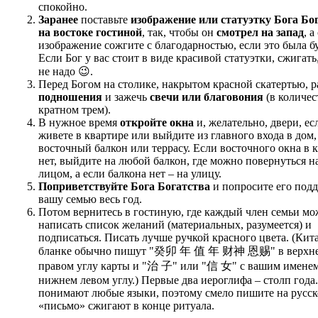
спокойно.
Заранее
поставьте
изображение или статуэтку Бога Бо
на востоке гостиной
, так, чтобы он
смотрел на запад
, а
изображение сожгите с благодарностью, если это была б
Если Бог у вас стоит в виде красивой статуэтки, сжигать
не надо 😉.
Перед Богом на столике, накрытом красной скатертью, р
подношения
и зажечь
свечи или благовония
(в количес
кратном трем).
В нужное время
откройте окна
и, желательно, двери, ес
живете в квартире или выйдите из главного входа в дом,
восточный балкон или террасу. Если восточного окна в 
нет, выйдите на любой балкон, где можно повернуться н
лицом, а если балкона нет – на улицу.
Поприветствуйте Бога Богатства
и попросите его под
вашу семью весь год.
Потом вернитесь в гостиную, где каждый член семьи мо
написать список желаний (материальных, разумеется) и
подписаться. Писать лучше ручкой красного цвета. (Кит
бланке обычно пишут "癸卯 年 值 年 财神 恩赐" в верхн
правом углу карты и "治 子" или "信 女" с вашим именем
нижнем левом углу.) Первые два иероглифа – столп года
понимают любые языки, поэтому смело пишите на русск
«письмо» сжигают в конце ритуала.