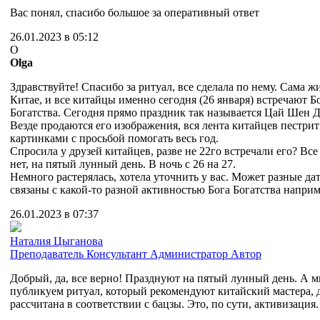
Вас понял, спасибо большое за оперативный ответ
26.01.2023 в 05:12
O
Olga
Здравствуйте! Спасибо за ритуал, все сделала по нему. Сама ж
Китае, и все китайцы именно сегодня (26 января) встречают Б
Богатства. Сегодня прямо праздник так называется Цай Шен Д
Везде продаются его изображения, вся лента китайцев пестрит
картинками с просьбой помогать весь год.
Спросила у друзей китайцев, разве не 22го встречали его? Все
нет, на пятый лунный день. В ночь с 26 на 27.
Немного растерялась, хотела уточнить у вас. Может разные да
связаны с какой-то разной активностью Бога Богатства напри
26.01.2023 в 07:37
Наталия Цыганова
Преподаватель
Консультант
Администратор
Автор
Добрый, да, все верно! Празднуют на пятый лунный день. А 
публикуем ритуал, который рекомендуют китайский мастера, 
рассчитана в соответствии с бацзы. Это, по сути, активизация.