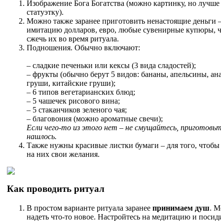
Изображение Бога Богатства (можно картинку, но лучше
статуэтку).
Можно также заранее приготовить ненастоящие деньги 
имитацию долларов, евро, любые сувенирные купюры, 
сжечь их во время ритуала.
Подношения. Обычно включают:
– сладкие печеньки или кексы (3 вида сладостей);
– фрукты (обычно берут 5 видов: бананы, апельсины, ана
груши, китайские груши);
– 6 типов вегетарианских блюд;
– 5 чашечек рисового вина;
– 5 стаканчиков зеленого чая;
– благовония (можно ароматные свечи);
Если чего-то из этого нет – не смущайтесь, приготовь
нашлось.
Также нужны красивые листки бумаги – для того, чтобы
на них свои желания.
Как проводить ритуал
В простом варианте ритуала заранее
принимаем душ
. 
надеть что-то новое. Настройтесь на медитацию и посид