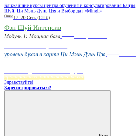
Ближайшие курсы центра обучения и консультирования Бацзы
Шуй, Ци Мэнь Дунь Цзя и Выбор дат «Mingli»
Очно
17–20 Сен. (СПб)
Фэн Шуй Интенсив
Online
Модуль 1: Мощная база
16 августа 11:00
Тонкие настройки
Online
уровень духов в карте Ци Мэнь Дунь Цзя
Начало
Сентября
Фэн Шуй онлайн-курс
пространство, работающее на вас
Здравствуйте!
Зарегистрироваться?
Вход