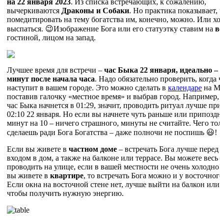
на 22 января 2023
. Из списка встречающих, к сожалению,
вычеркиваются
Драконы и Собаки
. Но практика показывает,
помедитировать на тему богатства им, конечно, можно. Или х
выспаться. 😉Изображение Бога или его статуэтку ставим на
в
гостиной, лицом на запад.
Лучшее время для встречи –
час Быка 22 января, идеально – 
минут после начала часа
. Надо обязательно проверить, когда
наступит в вашем городе. Это можно сделать в
календаре
на М
поставив галочку «местное время» и выбрав город. Например,
час Быка начнется в 01:29, значит, проводить ритуал лучше пр
02:10 22 января. Но если вы начнете чуть раньше или припозд
минут на 10 – ничего страшного, минуты не считайте. Чего то
сделаешь ради Бога Богатства – даже полночи не поспишь 😃!
Если вы живете в
частном доме
– встречать Бога лучше перед
входом в дом, а также на балконе или террасе. Вы можете весь
проводить на улице, если в вашей местности не очень холодно
вы живете в
квартире
, то встречать Бога можно и у восточног
Если окна на восточной стене нет, лучше выйти на балкон или
чтобы получить нужную энергию.