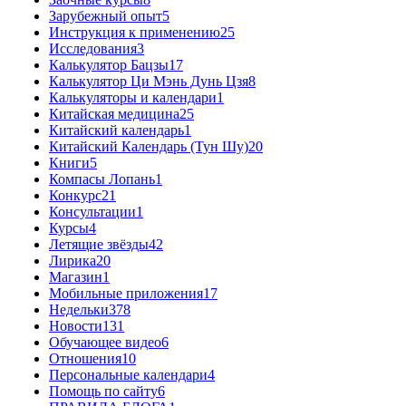
Зарубежный опыт
5
Инструкция к применению
25
Исследования
3
Калькулятор Бацзы
17
Калькулятор Ци Мэнь Дунь Цзя
8
Калькуляторы и календари
1
Китайская медицина
25
Китайский календарь
1
Китайский Календарь (Тун Шу)
20
Книги
5
Компасы Лопань
1
Конкурс
21
Консультации
1
Курсы
4
Летящие звёзды
42
Лирика
20
Магазин
1
Мобильные приложения
17
Недельки
378
Новости
131
Обучающее видео
6
Отношения
10
Персональные календари
4
Помощь по сайту
6