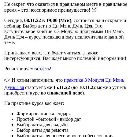
Не секрет, что оказаться в правильном месте в правильное
время – это неоспоримое преимущество! 😉
Сегодня,
08.11.22 в 19:00 (Мск)
, состоится наш открытый
вебинар Выбор дат по Ци Мэнь Дунь Цзя. Это
вступительное занятие к 3 Модулю программы Ци Мэнь
Дунь Цзя – курсу, посвященному исключительно данной
теме.
Приглашаем всех, кто будет учиться, а также
интересующихся! Вас ждет много полезной информации!
Регистрируемся
здесь
!
👉 И хотим напомнить, что
практика 3 Модуля Ци Мэнь
Дунь Цзя
стартует уже
15.11.22
(
до 10.11.22
можно успеть
приобрести курс
по сниженной цене
).
На практике курса вас ждет:
Формирование календаря
Простой «бытовой» выбор дат
Выбор даты для свадьбы
Выбор даты для ремонта
Выбор даты для переговоров и собеседования