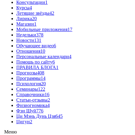
Консультации
1
Курсы
4
Летящие звёзды
42
Лирика
20
Магазин
1
Мобильные приложения
17
Недельки
378
Новости
131
Обучающее видео
6
Отношения
10
Персональные календари
4
Помощь по сайту
6
ПРАВИЛА БЛОГА
1
Прогнозы
408
Программы
14
Психология
20
Семинары
122
Справочники
16
Статьи-отзывы
2
Физиогномика
4
Фэн Шуй
776
Ци Мэнь Дунь Цзя
645
Цигун
2
Меню