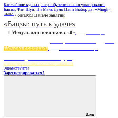
Ближайшие курсы центра обучения и консультирования
Бацзы, Фэн Шуй, Ци Мэнь Дунь Цзя и Выбор дат «Mingli»
Online
7 сентября
Начало занятий
«Бацзы: путь к удаче»
Online
1 Модуль для новичков с «0»
11 ноября
Бацзы 2 Модуль
Начало практики
Online
Начало:
23 Сентября
Фэн Шуй онлайн-курс
пространство, работающее на вас
Здравствуйте!
Зарегистрироваться?
Вход