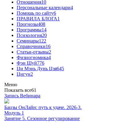
Отношения
10
Персональные календари
4
Помощь по сайту
6
ПРАВИЛА БЛОГА
1
Прогнозы
408
Программы
14
Психология
20
Семинары
122
Справочники
16
Статьи-отзывы
2
Физиогномика
4
Фэн Шуй
776
Ци Мэнь Дунь Цзя
645
Цигун
2
Меню
Показать все
61
Запись Вебинара
Бацзы ОнЛайн: путь к удаче. 2026-3.
Модуль 1
Занятие 5. Сезонное регулирование