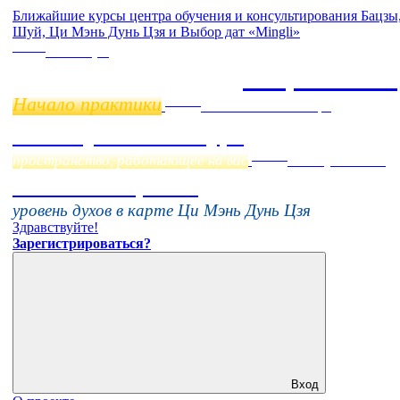
Ближайшие курсы центра обучения и консультирования Бацзы
Шуй, Ци Мэнь Дунь Цзя и Выбор дат «Mingli»
Online
11 ноября
Бацзы 2 Мо
Начало практики
Online
Начало:
23 Сентября
Фэн Шуй онлайн-курс
Online
пространство, работающее на вас
16 августа 11:00
Тонкие настройки
уровень духов в карте Ци Мэнь Дунь Цзя
Здравствуйте!
Зарегистрироваться?
Вход