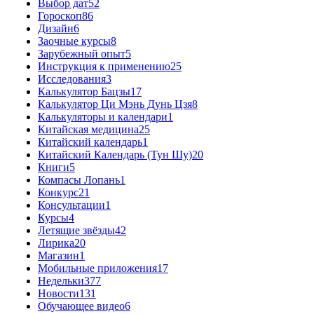
Выбор дат
52
Гороскоп
86
Дизайн
6
Заочные курсы
8
Зарубежный опыт
5
Инструкция к применению
25
Исследования
3
Калькулятор Бацзы
17
Калькулятор Ци Мэнь Дунь Цзя
8
Калькуляторы и календари
1
Китайская медицина
25
Китайский календарь
1
Китайский Календарь (Тун Шу)
20
Книги
5
Компасы Лопань
1
Конкурс
21
Консультации
1
Курсы
4
Летящие звёзды
42
Лирика
20
Магазин
1
Мобильные приложения
17
Недельки
377
Новости
131
Обучающее видео
6