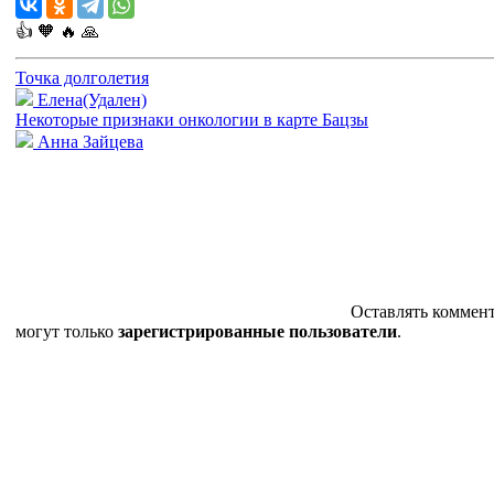
👍
🧡
🔥
🙏
Точка долголетия
Елена(Удален)
Некоторые признаки онкологии в карте Бацзы
Анна Зайцева
Оставлять коммен
могут только
зарегистрированные пользователи
.