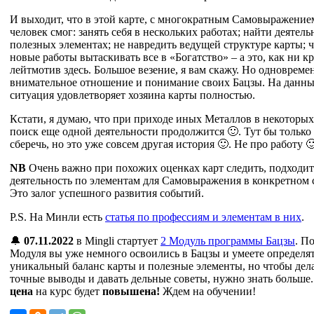
И выходит, что в этой карте, с многократным Самовыражение
человек смог: занять себя в нескольких работах; найти деятель
полезных элементах; не навредить ведущей структуре карты; ч
новые работы вытаскивать все в «Богатство» – а это, как ни кр
лейтмотив здесь. Большое везение, я вам скажу. Но одновреме
внимательное отношение и понимание своих Бацзы. На данн
ситуация удовлетворяет хозяина карты полностью.
Кстати, я думаю, что при приходе иных Металлов в некоторых
поиск еще одной деятельности продолжится 🙂. Тут бы только
сберечь, но это уже совсем другая история 🙂. Не про работу 
NB
Очень важно при похожих оценках карт следить, подходит
деятельность по элементам для Самовыражения в конкретном 
Это залог успешного развития событий.
P.S. На Минли есть
статья по профессиям и элементам в них
.
🔔
07.11.2022
в Mingli стартует
2 Модуль программы Бацзы
. П
Модуля вы уже немного освоились в Бацзы и умеете определя
уникальный баланс карты и полезные элементы, но чтобы дела
точные выводы и давать дельные советы, нужно знать больше.
цена
на курс будет
повышена!
Ждем на обучении!