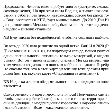
Продолжаем. Человек ищет, пробует многое (смотрите, скольк
самовыражения). Но при этом карта Водная, а значит какие-то
рамки в работе практически невозможны; совсем без рамок то
– Вода растечется и КПД будет минимальным. До 2010 (Гэн И
до проявленного Металла в небе, была маета. А в тот год дело
найдено – интеллектуальное.
NB
Буду писать без подробностей, чтобы не создавать шаблон.
Вплоть до 2020 шло развитие по одной ветке. Бац! И в 2020 (
子
) человек ВНЕЗАПНО, на жирующем ковиде, пошел учитьс
одной специальности, связанной только с моторикой, с владе
руками. Вот он – проявившийся полезный Металл выплыл еще
этом человек озадачивался поиском хобби очень долго. Перебр
Но оказывается, что в этой карте увлечения тоже должны при
доход (вот так вкуснее карте «Следования за деньгами»).
NB
Надо сказать, что обе деятельности четко подходят по пол
элементам.
Одновременно у нашего героя получилось! Получилось сделать
чтобы рамки в работе были (временные и иногда территориаль
они не давящие, а модерирующие корректно. Подобное отнош
главной стихии – Воде – максимально правильное.