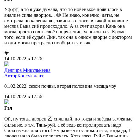
Уф-фф, а то я уже думала, что-то новенькое появилось в
анализе силы дворцов... 😅 Не знаю, конечно, даты, не
смотрела по календарю, зависит от того, в какой половине
месяца Быка сиё происходило. А за счёт дворца Кань она
могла просто снять своё напряжение, успокоиться. Кроме
того, если её судьба Дин, так она в одном дворце с доктором
и они могли прекрасно пообщаться и так.
🧡
14.10.2022 в 17:26
Делгира Микулькеева
Автор
Консультант
01.02.2022, сезон почвы, вторая половина месяца чоу
14.10.2022 в 17:56
Гэл
Ой, ну тогда дворец 乙 сильный, но тогда и звёзды земляные
сильные, в т.ч. Тянь-руй, а её ведь контролировать надо!
Сила нужна для этого! Ну разве что успокоиться, тогда да, 1
дворец надо было подключать. Хотя здесь Гуй с Тянь-цинь