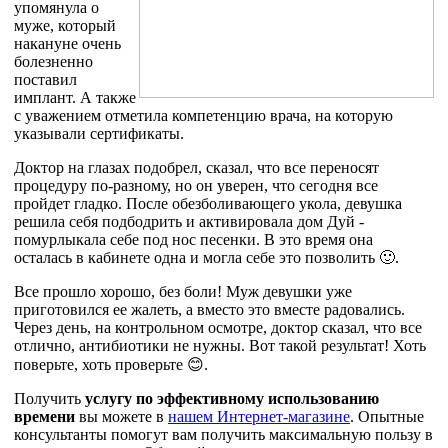
упомянула о
муже, который
накануне очень
болезненно
поставил
имплант. А также
с уважением отметила компетенцию врача, на которую
указывали сертификаты.
Доктор на глазах подобрел, сказал, что все переносят
процедуру по-разному, но он уверен, что сегодня все
пройдет гладко. После обезболивающего укола, девушка
решила себя подбодрить и активировала дом Дуй -
помурлыкала себе под нос песенки. В это время она
осталась в кабинете одна и могла себе это позволить 🙂.
Все прошло хорошо, без боли! Муж девушки уже
приготовился ее жалеть, а вместо это вместе радовались.
Через день, на контрольном осмотре, доктор сказал, что все
отлично, антибиотики не нужны. Вот такой результат! Хоть
поверьте, хоть проверьте 😊.
Получить
услугу по эффективному использованию
времени
вы можете в
нашем Интернет-магазине
. Опытные
консультанты помогут вам получить максимальную пользу в