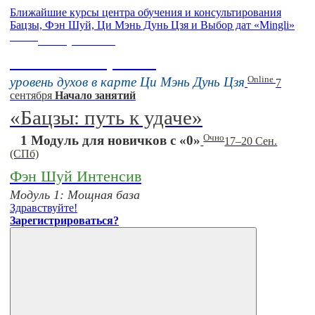
Ближайшие курсы центра обучения и консультирования
Бацзы, Фэн Шуй, Ци Мэнь Дунь Цзя и Выбор дат «Mingli»
Online
16 августа 11:00
Тонкие настройки
Online
уровень духов в карте Ци Мэнь Дунь Цзя
7
сентября
Начало занятий
«Бацзы: путь к удаче»
Очно
1 Модуль для новичков с «0»
17–20 Сен.
(СПб)
Фэн Шуй Интенсив
Модуль 1: Мощная база
Здравствуйте!
Зарегистрироваться?