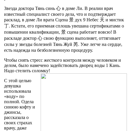
Звезда доктора Тянь синь
心
в доме Ли. В реалии врач
известный специалист своего дела, что и подтверждает
расклад, в доме Ли врата Сцена
景
дух 9 Небес
天
и мистик
丁
. Кстати, его приемная сплошь увешана сертификатами о
повышении квалификации,
景
сцена работает вовсю! В
раскладе доктор
心
свою функцию выполняет, оттягивает
силы у звезды болезней Тянь Жуй
芮
. Уже легче на сердце,
есть надежда на безболезненную процедуру.
Чтобы снять стресс жесткого контроля между человеком и
делом, было намечено задействовать дворец воды 1 Кань.
Надо стелить соломку!
С этой целью
девушка
использовала
«воду» по
полной. Одела
синюю кофту и
джинсы,
рассказала о
своих страхах
врачу, даже