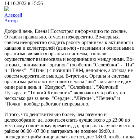
14.10.2022 в 15:56
Алексей
Автор
Добрый день, Елена! Посмотрел информацию по ссылке.
Отчасти правильно, отчасти некорректно. Во-первых,
совсем некорректно сводить работу организма к активности
каналов и коллатералей (цзин-ло) - главными и основными в
организме являются органы и системы, а каналы
осуществляют взаимосвязь и координацию между ними. Во-
вторых, понимание "органов" (особенно "Селезёнки" - "Пи"
и "Почек" - "Шэнь") с позиций ТКМ, неполное, а отсюда не
совсем корректные выводы. В-третьих, Органы и системы
организма работают не только в часы "ши" - мы же не едим
один раз в день и "Желудок", "Селезёнка", "Желчный
Пузырь" и "Тонкий Кишечник" включаются в работу по
несколько раз за день. "Сердце", "Лёгкие", "Печень" и
"Почки" вообще работают непрерывно.
И того, что действительно более, чем разумно и
целесообразно: да, ложиться спать лучше всего до 23:00 по
местному солнечному времени, да, просыпать лучше всего в
районе 06:00 -07:00 и завтракать не позднее 09:00, а
последние приём пищи делать не позднее 18:00, чтобы пища