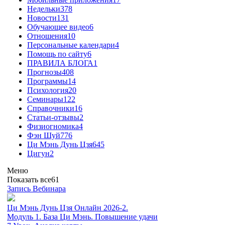
Недельки
378
Новости
131
Обучающее видео
6
Отношения
10
Персональные календари
4
Помощь по сайту
6
ПРАВИЛА БЛОГА
1
Прогнозы
408
Программы
14
Психология
20
Семинары
122
Справочники
16
Статьи-отзывы
2
Физиогномика
4
Фэн Шуй
776
Ци Мэнь Дунь Цзя
645
Цигун
2
Меню
Показать все
61
Запись Вебинара
Ци Мэнь Дунь Цзя Онлайн 2026-2.
Модуль 1. База Ци Мэнь. Повышение удачи