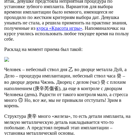
Итак, девушке предстояла неприятная процедура по
установке зубного импланта. Вариантов для выбора
времени имплантации было немного, имеющееся не
проходило по жестким критериям выбора дат. Девушка
унывать не стала, а решила применить на практике знания,
полученные из
курса «Красота игры»
. Напоминалочка: на
курсе учились использовать любое текущее время на пользу
себе.
Расклад на момент приема был такой:
Человек – небесный ствол дня
乙
во дворце металла Дуй, а
Дело – процедура имплантации, небесный ствол часа
癸
–
во дворце дерева Чжэнь. Дворец с делом (час)
癸
с плохим
наполнением (
庚
辛
芮
傷
雀
), да еще в контроле с дворцом
Человека (день). Радости от такого контроля мало, а стресса
много 🙃 Но, все же, мы не привыкли отступать! Зрим в
корень.
Структура
庚
辛
много «железа», то есть детали импланта, на
мелкую металлическую деталь накладывается что-то
побольше. А предстоял первый этап имплантации –
установка металлической основы.