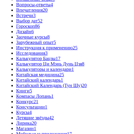
Вопросы-ответы
4
Впечатления
20
Встречи
3
Выбор дат
52
Гороскоп
86
Дизайн
6
Заочные курсы
8
Зарубежный опыт
5
Инструкция к применению
25
Исследования
3
Калькулятор Бацзы
17
Калькулятор Ци Мэнь Дунь Цзя
8
Калькуляторы и календари
1
Китайская медицина
25
Китайский календарь
1
Китайский Календарь (Тун Шу)
20
Книги
5
Компасы Лопань
1
Конкурс
21
Консультации
1
Курсы
4
Летящие звёзды
42
Лирика
20
Магазин
1
Мобильные приложения
17