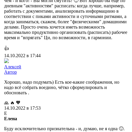
чем - и кого! - Вы могли смутить? 🙂 Вот хорошо бы ещё по
дневным "активностям" расписать: когда лучше, например,
работать с документами, анализировать информациию в
соответствии с пиками активности и суточными ритмами, а
когда заниматься, скажем, более "физическими" домашними
делами. Просто очень хочется иметь возможность
максимально продуктивно организовать (расписать) рабочее
время и "впрягать" Ци, по возможности, в гармонии.
👍
14.10.2022 в 17:44
Алексей
Автор
Хорошо, надо подумать) Есть кое-какие соображения, но
надо всё собрать воедино, чётко сформулировать и
обосновать .
🙏
🔥
🧡
14.10.2022 в 17:53
Е
Елена
Буду исключительно признательна - и, думаю, не я одна 🙂.