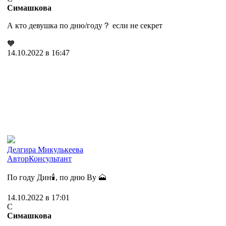
Симашкова
А кто девушка по дню/году？ если не секрет
🧡
14.10.2022 в 16:47
Делгира Микулькеева
Автор
Консультант
По году Дин🕯, по дню Ву 🗻
14.10.2022 в 17:01
С
Симашкова