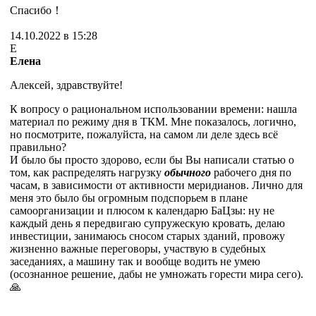
Спасибо！
14.10.2022 в 15:28
Е
Елена
Алексей, здравствуйте!
К вопросу о рациональном использовании времени: нашла
материал по режиму дня в ТКМ. Мне показалось, логично,
но посмотрите, пожалуйста, на самом ли деле здесь всё
правильно?
И было бы просто здорово, если бы Вы написали статью о
том, как распределять нагрузку
обычного
рабочего дня по
часам, в зависимости от активности меридианов. Лично для
меня это было бы огромным подспорьем в плане
самоорганизации и плюсом к календарю БаЦзы: ну не
каждый день я передвигаю супружескую кровать, делаю
инвестиции, занимаюсь сносом старых зданий, провожу
жизненно важные переговоры, участвую в судебных
заседаниях, а машину так и вообще водить не умею
(осознанное решение, дабы не умножать горести мира сего).
🙏