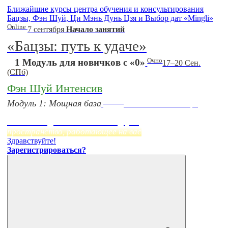
Ближайшие курсы центра обучения и консультирования
Бацзы, Фэн Шуй, Ци Мэнь Дунь Цзя и Выбор дат «Mingli»
Online
7 сентября
Начало занятий
«Бацзы: путь к удаче»
Очно
1 Модуль для новичков с «0»
17–20 Сен.
(СПб)
Фэн Шуй Интенсив
Online
Модуль 1: Мощная база
Начало:
23 Сентября
Фэн Шуй онлайн-курс
пространство, работающее на вас
Здравствуйте!
Зарегистрироваться?