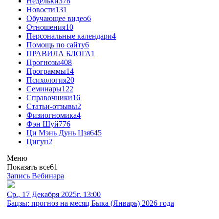
Недельки
378
Новости
131
Обучающее видео
6
Отношения
10
Персональные календари
4
Помощь по сайту
6
ПРАВИЛА БЛОГА
1
Прогнозы
408
Программы
14
Психология
20
Семинары
122
Справочники
16
Статьи-отзывы
2
Физиогномика
4
Фэн Шуй
776
Ци Мэнь Дунь Цзя
645
Цигун
2
Меню
Показать все
61
Запись Вебинара
Ср., 17 Декабря 2025г. 13:00
Бацзы: прогноз на месяц Быка (Январь) 2026 года