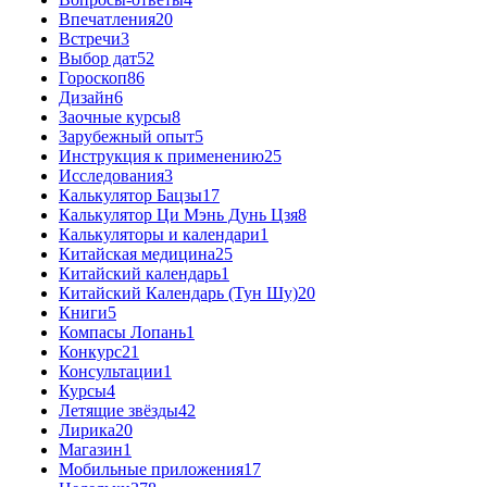
Впечатления
20
Встречи
3
Выбор дат
52
Гороскоп
86
Дизайн
6
Заочные курсы
8
Зарубежный опыт
5
Инструкция к применению
25
Исследования
3
Калькулятор Бацзы
17
Калькулятор Ци Мэнь Дунь Цзя
8
Калькуляторы и календари
1
Китайская медицина
25
Китайский календарь
1
Китайский Календарь (Тун Шу)
20
Книги
5
Компасы Лопань
1
Конкурс
21
Консультации
1
Курсы
4
Летящие звёзды
42
Лирика
20
Магазин
1
Мобильные приложения
17