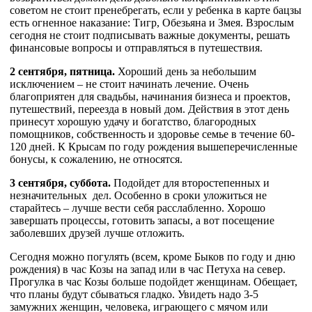
советом не стоит пренебрегать, если у ребенка в карте бацзы
есть огненное наказание: Тигр, Обезьяна и Змея. Взрослым
сегодня не стоит подписывать важные документы, решать
финансовые вопросы и отправляться в путешествия.
2 сентября, пятница.
Хороший день за небольшим
исключением – не стоит начинать лечение. Очень
благоприятен для свадьбы, начинания бизнеса и проектов,
путешествий, переезда в новый дом. Действия в этот день
принесут хорошую удачу и богатство, благородных
помощников, собственность и здоровье семье в течение 60-
120 дней. К Крысам по году рождения вышеперечисленные
бонусы, к сожалению, не относятся.
3 сентября, суббота.
Подойдет для второстепенных и
незначительных дел. Особенно в сроки уложиться не
старайтесь – лучше вести себя расслабленно. Хорошо
завершать процессы, готовить запасы, а вот посещение
заболевших друзей лучше отложить.
Сегодня можно погулять (всем, кроме Быков по году и дню
рождения) в час Козы на запад или в час Петуха на север.
Прогулка в час Козы больше подойдет женщинам. Обещает,
что планы будут сбываться гладко. Увидеть надо 3-5
замужних женщин, человека, играющего с мячом или