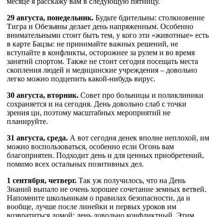
месяце я расскажу вам в следующую пятницу.
29 августа, понедельник.
Будьте бдительны: столкновение
Тигра и Обезьяны делает день напряженным. Особенно
внимательными стоит быть тем, у кого эти «животные» есть
в карте Бацзы: не принимайте важных решений, не
вступайте в конфликты, осторожнее за рулем и во время
занятий спортом. Также не стоит сегодня посещать места
скопления людей и медицинские учреждения – довольно
легко можно подцепить какой-нибудь вирус.
30 августа, вторник.
Совет про больницы и поликлиники
сохраняется и на сегодня. День довольно слаб с точки
зрения ци, поэтому масштабных мероприятий не
планируйте.
31 августа, среда.
А вот сегодня денек вполне неплохой, им
можно воспользоваться, особенно если Огонь вам
благоприятен. Подходит день и для ценных приобретений,
помимо всех остальных позитивных дел.
1 сентября, четверг.
Так уж получилось, что на День
Знаний выпало не очень хорошее сочетание земных ветвей.
Напомните школьникам о правилах безопасности, да и
вообще, лучше после линейки и первых уроков им
возвратиться домой: день довольно конфликтный. Этим