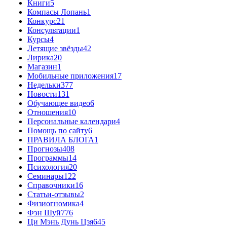
Книги
5
Компасы Лопань
1
Конкурс
21
Консультации
1
Курсы
4
Летящие звёзды
42
Лирика
20
Магазин
1
Мобильные приложения
17
Недельки
377
Новости
131
Обучающее видео
6
Отношения
10
Персональные календари
4
Помощь по сайту
6
ПРАВИЛА БЛОГА
1
Прогнозы
408
Программы
14
Психология
20
Семинары
122
Справочники
16
Статьи-отзывы
2
Физиогномика
4
Фэн Шуй
776
Ци Мэнь Дунь Цзя
645