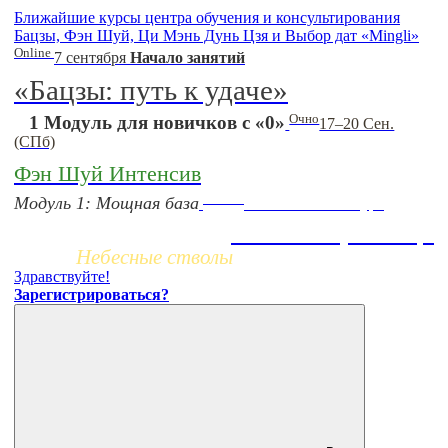
Ближайшие курсы центра обучения и консультирования
Бацзы, Фэн Шуй, Ци Мэнь Дунь Цзя и Выбор дат «Mingli»
Online
7 сентября
Начало занятий
«Бацзы: путь к удаче»
Очно
1 Модуль для новичков с «0»
17–20 Сен.
(СПб)
Фэн Шуй Интенсив
Заочно
Модуль 1: Мощная база
НОВЫЙ online-курс
Жизнь по фазам Ци
Небесные стволы
Здравствуйте!
Зарегистрироваться?