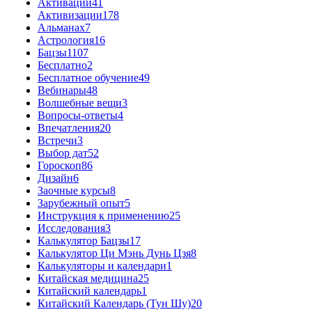
Активации
41
Активизации
178
Альманах
7
Астрология
16
Бацзы
1107
Бесплатно
2
Бесплатное обучение
49
Вебинары
48
Волшебные вещи
3
Вопросы-ответы
4
Впечатления
20
Встречи
3
Выбор дат
52
Гороскоп
86
Дизайн
6
Заочные курсы
8
Зарубежный опыт
5
Инструкция к применению
25
Исследования
3
Калькулятор Бацзы
17
Калькулятор Ци Мэнь Дунь Цзя
8
Калькуляторы и календари
1
Китайская медицина
25
Китайский календарь
1
Китайский Календарь (Тун Шу)
20