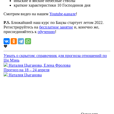
иньские и янские небесные стволы
краткие характеристики 10 Господинов дня
Смотрим видео на нашем
Youtube-канале
!
P.S.
Ближайший наш курс по Бацзы стартует летом 2022.
Регистрируйтесь на
бесплатное занятие
и, конечно же,
присоединяйтесь к
обучению
!
🧡
Узнать о скрытом: справочник для прогноза отношений по
Ци Мэнь
Наталия Цыганова, Елена Фролова
Прогноз на 18 – 24 апреля
Наталия Цыганова