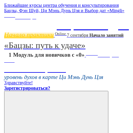
Ближайшие курсы центра обучения и консультирования
Бацзы, Фэн Шуй, Ци Мэнь Дунь Цзя и Выбор дат «Mingli»
Online
11 ноября
Бацзы 2 Модуль
Начало практики
Online
7 сентября
Начало занятий
«Бацзы: путь к удаче»
Online
1 Модуль для новичков с «0»
16 августа
11:00
Тонкие настройки
уровень духов в карте Ци Мэнь Дунь Цзя
Здравствуйте!
Зарегистрироваться?