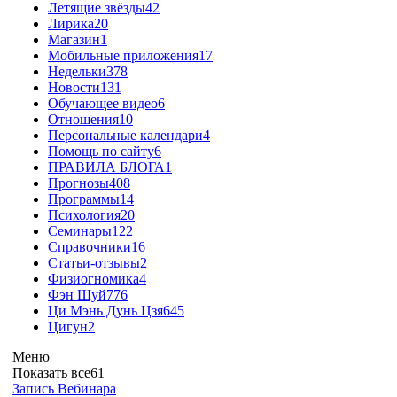
Летящие звёзды
42
Лирика
20
Магазин
1
Мобильные приложения
17
Недельки
378
Новости
131
Обучающее видео
6
Отношения
10
Персональные календари
4
Помощь по сайту
6
ПРАВИЛА БЛОГА
1
Прогнозы
408
Программы
14
Психология
20
Семинары
122
Справочники
16
Статьи-отзывы
2
Физиогномика
4
Фэн Шуй
776
Ци Мэнь Дунь Цзя
645
Цигун
2
Меню
Показать все
61
Запись Вебинара