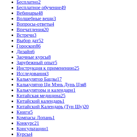
Бесплатно
2
Бесплатное обучение
49
Вебинары
48
Волшебные вещи
3
Вопросы-ответы
4
Впечатления
20
Встречи
3
Выбор дат
52
Гороскоп
86
Дизайн
6
Заочные курсы
8
Зарубежный опыт
5
Инструкция к применению
25
Исследования
3
Калькулятор Бацзы
17
Калькулятор Ци Мэнь Дунь Цзя
8
Калькуляторы и календари
1
Китайская медицина
25
Китайский календарь
1
Китайский Календарь (Тун Шу)
20
Книги
5
Компасы Лопань
1
Конкурс
21
Консультации
1
Курсы
4