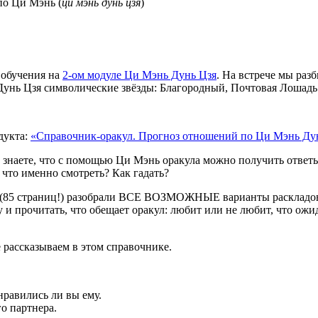
по Ци Мэнь (
ци мэнь дунь цзя
)
 обучения на
2-ом модуле Ци Мэнь Дунь Цзя
. На встрече мы ра
Дунь Цзя символические звёзды: Благородный, Почтовая Лошадь
дукта:
«Справочник-оракул. Прогноз отношений по Ци Мэнь Ду
о знаете, что с помощью Ци Мэнь оракула можно получить отве
 что именно смотреть? Как гадать?
 (85 страниц!) разобрали ВСЕ ВОЗМОЖНЫЕ варианты раскладов
 и прочитать, что обещает оракул: любит или не любит, что ожи
е рассказываем в этом справочнике.
нравились ли вы ему.
о партнера.