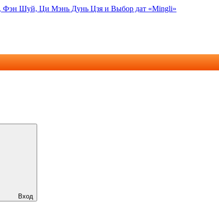
, Фэн Шуй, Ци Мэнь Дунь Цзя и Выбор дат «Mingli»
Вход