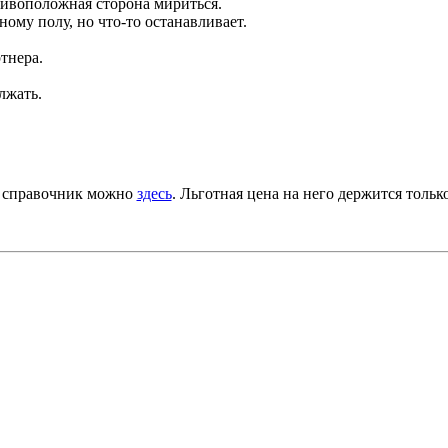
тивоположная сторона мириться.
ому полу, но что-то останавливает.
ртнера.
лжать.
 справочник можно
здесь
. Льготная цена на него держится толь