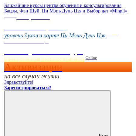
Ближайшие курсы центра обучения и консультирования
Бацзы, Фэн Шуй, Ци Мэнь Дунь Цзя и Выбор дат «Mingli»
Online
16 августа 11:00
Тонкие настройки
Online
уровень духов в карте Ци Мэнь Дунь Цзя
Начало:
23 Сентября
Фэн Шуй онлайн-курс
Online
пространство, работающее на вас
Активизации
на все случаи жизни
Здравствуйте!
Зарегистрироваться?
Вход