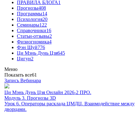
ПРАВИЛА БЛОГА
1
Прогнозы
408
Программы
14
Психология
20
Семинары
122
Справочники
16
Статьи-отзывы
2
Физиогномика
4
Фэн Шуй
776
Ци Мэнь Дунь Цзя
645
Цигун
2
Меню
Показать все
61
Запись Вебинара
Ци Мэнь Дунь Цзя Онлайн 2026-2 ПРО.
Модуль 3. Прогнозы 3D
Урок 6. Операторы расклада ЦМДЦ. Взаимодействие между
дворцами.