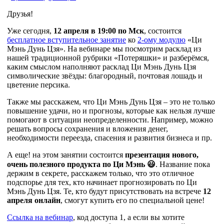
Друзья!
Уже сегодня,
12 апреля в 19:00 по Мск
, состоится
бесплатное вступительное занятие
ко
2-ому модулю
«Ци
Мэнь Дунь Цзя». На вебинаре мы посмотрим расклад из
нашей традиционной рубрики «Потеряшки» и разберёмся,
каким смыслом наполняют расклад Ци Мэнь Дунь Цзя
символические звёзды: благородный, почтовая лошадь и
цветение персика.
Также мы расскажем, что Ци Мэнь Дунь Цзя – это не только
повышение удачи, но и прогнозы, которые как нельзя лучше
помогают в ситуации неопределенности. Например, можно
решать вопросы сохранения и вложения денег,
необходимости переезда, спасения и развития бизнеса и пр.
А еще! на этом занятии состоится
презентация нового,
очень полезного продукта по Ци Мэнь 😃
. Название пока
держим в секрете, расскажем только, что это отличное
подспорье для тех, кто начинает прогнозировать по Ци
Мэнь Дунь Цзя. Те, кто будут присутствовать на встрече
12
апреля онлайн
, смогут купить его по специальной цене!
Ссылка на вебинар
, код доступа 1, а если вы хотите