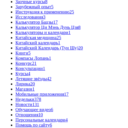
Заочные курсы
8
Зарубежный опыт
5
Инструкция к применению
25
Исследования
3
Калькулятор Бацзы
17
Калькулятор Ци Мэнь Дунь Цзя
8
Калькуляторы и календари
1
Китайская медицина
25
Китайский календарь
1
Китайский Календарь (Тун Шу)
20
Книги
5
Компасы Лопань
1
Конкурс
21
Консультации
1
Курсы
4
Летящие звёзды
42
Лирика
20
Магазин
1
Мобильные приложения
17
Недельки
378
Новости
131
Обучающее видео
6
Отношения
10
Персональные календари
4
Помощь по сайту
6