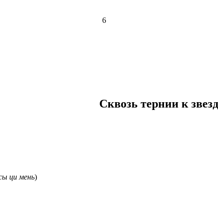
6
Сквозь тернии к звез
сы ци мень
)