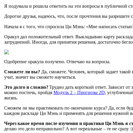
Я подумала и решила ответить на эти вопросы в публичной ст
Дорогие друзья, надеюсь, что, после прочтения вы разрешите 
Начала я с того, что спросила Ци Мэнь: «Мне написать статью
Оракул дал положительный ответ. Выкладываю карту расклада.
затруднений. Иногда, для принятия решения, достаточно беглого
Одобрение оракула получено. Отвечаю на вопросы.
Сможете ли вы?
Да, сможете. Человек, который задает такой
учат, значит вы сможете научиться.
Это долго и сложно?
Трудно дать короткий ответ. Зависит от
можно постичь, пройдя
Модуль 2 – Прогнозы 2D
, углубленны
жизнь.
Сможем ли мы практиковать по окончании курса? Да, если буде
каждом раскладе Ци Мэнь и применять для решения нужной в
Через какое время после изучения и практики Ци Мэнь я 
делаю это дело неправильно? А вот нереальные – те не сразу :)