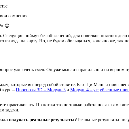
атье.
свои сомнения.
?» 😊
 Сведущие поймут без объяснений, для новичков поясню: дело п
 взгляда на карту. Но, не будем обольщаться, конечно же, так не
 вопрос уже очень смел. Он уже мыслит правильно и на верном п
 задач, которые вы перед собой ставите. Базе Ци Мэнь и повыше
й курс –
Прогнозы 3D – Модуль 3
и
Модуль 4 – углубленные прог
те практиковать. Практика это не только работа по заказам клие
ам задачи.
стала получать реальные результаты?
Реальные результаты полу