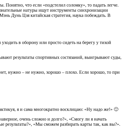
. Понятно, что если «подстелил соломку», то падать легче.
бознательные натуры ищут инструменты синхронизации
Мэнь Дунь Цзя китайская стратегия, наука побеждать. В
 уходить в оборону или просто сидеть на берегу у тихой
ывают результаты спортивных состязаний, выигрывают суды,
нет, нужно – не нужно, хорошо – плохо. Если хорошо, то при
ктикуя, я и сама многократно восклицаю: «Ну надо же!» 🙂
 наверное, очень сложно и долго?», «Смогу ли я начать
ые результаты?», «Мы сможем разбирать карты так, как вы?».