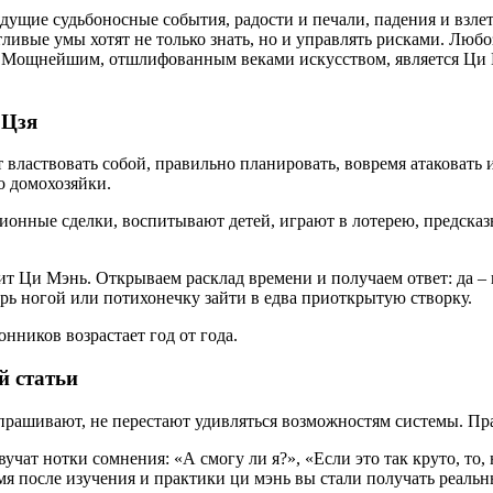
дущие судьбоносные события, радости и печали, падения и взлеты
ливые умы хотят не только знать, но и управлять рисками. Лю
ят. Мощнейшим, отшлифованным веками искусством, является Ци 
 Цзя
властвовать собой, правильно планировать, вовремя атаковать и
о домохозяйки.
онные сделки, воспитывают детей, играют в лотерею, предсказ
т Ци Мэнь. Открываем расклад времени и получаем ответ: да – 
ерь ногой или потихонечку зайти в едва приоткрытую створку.
нников возрастает год от года.
й статьи
прашивают, не перестают удивляться возможностям системы. Пра
учат нотки сомнения: «А смогу ли я?», «Если это так круто, то,
мя после изучения и практики ци мэнь вы стали получать реальн