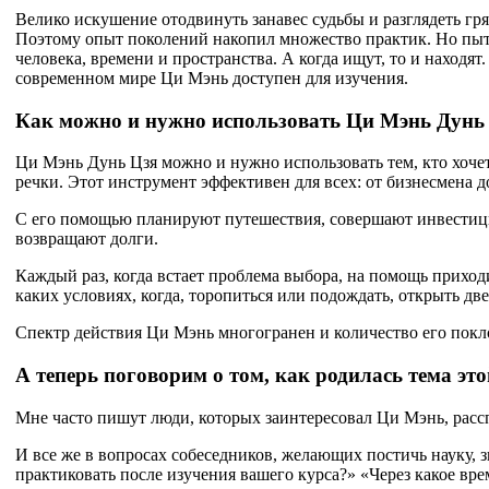
Велико искушение отодвинуть занавес судьбы и разглядеть гря
Поэтому опыт поколений накопил множество практик. Но пыт
человека, времени и пространства. А когда ищут, то и наход
современном мире Ци Мэнь доступен для изучения.
Как можно и нужно использовать Ци Мэнь Дунь
Ци Мэнь Дунь Цзя можно и нужно использовать тем, кто хочет 
речки. Этот инструмент эффективен для всех: от бизнесмена д
С его помощью планируют путешествия, совершают инвестици
возвращают долги.
Каждый раз, когда встает проблема выбора, на помощь приходи
каких условиях, когда, торопиться или подождать, открыть дв
Спектр действия Ци Мэнь многогранен и количество его покло
А теперь поговорим о том, как родилась тема это
Мне часто пишут люди, которых заинтересовал Ци Мэнь, расс
И все же в вопросах собеседников, желающих постичь науку, зв
практиковать после изучения вашего курса?» «Через какое вре