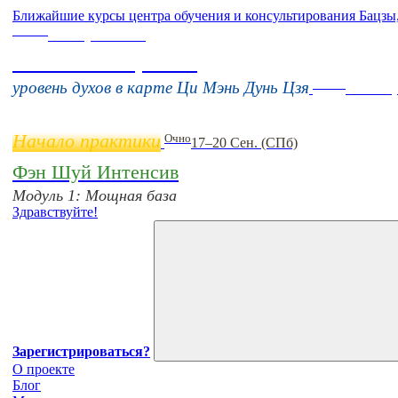
Ближайшие курсы центра обучения и консультирования Бацзы
Online
16 августа 11:00
Тонкие настройки
Online
уровень духов в карте Ци Мэнь Дунь Цзя
11 нояб
Начало практики
Очно
17–20 Сен. (СПб)
Фэн Шуй Интенсив
Модуль 1: Мощная база
Здравствуйте!
Зарегистрироваться?
О проекте
Блог