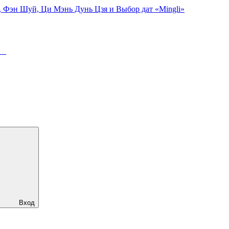
, Фэн Шуй, Ци Мэнь Дунь Цзя и Выбор дат «Mingli»
ря
Вход