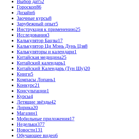
Выбор дат
52
Гороскоп
86
Дизайн
6
Заочные курсы
8
Зарубежный опыт
5
Инструкция к применению
25
Исследования
3
Калькулятор Бацзы
17
Калькулятор Ци Мэнь Дунь Цзя
8
Калькуляторы и календари
1
Китайская медицина
25
Китайский календарь
1
Китайский Календарь (Тун Шу)
20
Книги
5
Компасы Лопань
1
Конкурс
21
Консультации
1
Курсы
4
Летящие звёзды
42
Лирика
20
Магазин
1
Мобильные приложения
17
Недельки
377
Новости
131
Обучающее видео
6