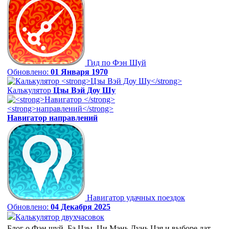
Гид по Фэн Шуй
Обновлено:
01 Января 1970
Калькулятор
Цзы Вэй Доу Шу
Навигатор
направлений
Навигатор удачных поездок
Обновлено:
04 Декабря 2025
Калькулятор двухчасовок
Блог о Фэн шуй, Ба Цзы, Ци Мэнь Дунь Цзя и выборе дат