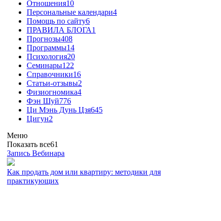
Отношения
10
Персональные календари
4
Помощь по сайту
6
ПРАВИЛА БЛОГА
1
Прогнозы
408
Программы
14
Психология
20
Семинары
122
Справочники
16
Статьи-отзывы
2
Физиогномика
4
Фэн Шуй
776
Ци Мэнь Дунь Цзя
645
Цигун
2
Меню
Показать все
61
Запись Вебинара
Как продать дом или квартиру: методики для
практикующих