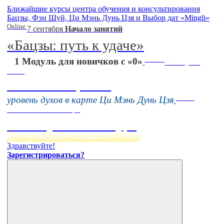
Ближайшие курсы центра обучения и консультирования
Бацзы, Фэн Шуй, Ци Мэнь Дунь Цзя и Выбор дат «Mingli»
Online
7 сентября
Начало занятий
«Бацзы: путь к удаче»
Online
1 Модуль для новичков с «0»
16 августа
11:00
Тонкие настройки
Online
уровень духов в карте Ци Мэнь Дунь Цзя
Начало:
23 Сентября
Фэн Шуй онлайн-курс
пространство, работающее на вас
Здравствуйте!
Зарегистрироваться?