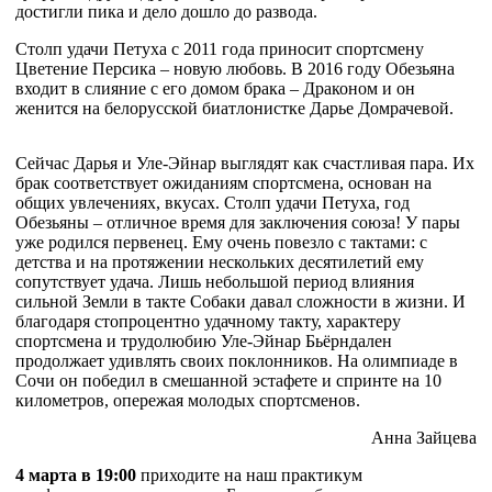
достигли пика и дело дошло до развода.
Столп удачи Петуха с 2011 года приносит спортсмену
Цветение Персика – новую любовь. В 2016 году Обезьяна
входит в слияние с его домом брака – Драконом и он
женится на белорусской биатлонистке Дарье Домрачевой.
Сейчас Дарья и Уле-Эйнар выглядят как счастливая пара. Их
брак соответствует ожиданиям спортсмена, основан на
общих увлечениях, вкусах. Столп удачи Петуха, год
Обезьяны – отличное время для заключения союза! У пары
уже родился первенец. Ему очень повезло с тактами: с
детства и на протяжении нескольких десятилетий ему
сопутствует удача. Лишь небольшой период влияния
сильной Земли в такте Собаки давал сложности в жизни. И
благодаря стопроцентно удачному такту, характеру
спортсмена и трудолюбию Уле-Эйнар Бьёрндален
продолжает удивлять своих поклонников. На олимпиаде в
Сочи он победил в смешанной эстафете и спринте на 10
километров, опережая молодых спортсменов.
Анна Зайцева
4 марта в 19:00
приходите на наш практикум