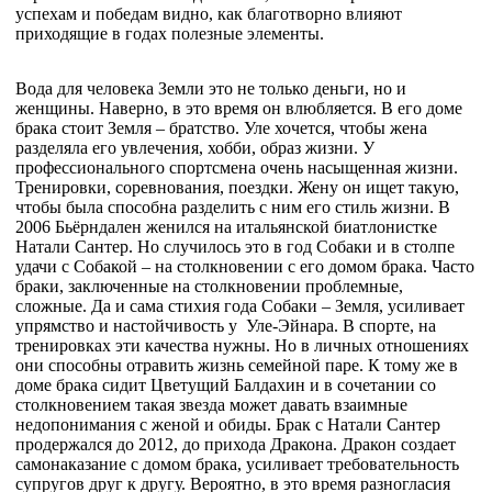
успехам и победам видно, как благотворно влияют
приходящие в годах полезные элементы.
Вода для человека Земли это не только деньги, но и
женщины. Наверно, в это время он влюбляется. В его доме
брака стоит Земля – братство. Уле хочется, чтобы жена
разделяла его увлечения, хобби, образ жизни. У
профессионального спортсмена очень насыщенная жизни.
Тренировки, соревнования, поездки. Жену он ищет такую,
чтобы была способна разделить с ним его стиль жизни. В
2006 Бьёрндален женился на итальянской биатлонистке
Натали Сантер. Но случилось это в год Собаки и в столпе
удачи с Собакой – на столкновении с его домом брака. Часто
браки, заключенные на столкновении проблемные,
сложные. Да и сама стихия года Собаки – Земля, усиливает
упрямство и настойчивость у Уле-Эйнара. В спорте, на
тренировках эти качества нужны. Но в личных отношениях
они способны отравить жизнь семейной паре. К тому же в
доме брака сидит Цветущий Балдахин и в сочетании со
столкновением такая звезда может давать взаимные
недопонимания с женой и обиды. Брак с Натали Сантер
продержался до 2012, до прихода Дракона. Дракон создает
самонаказание с домом брака, усиливает требовательность
супругов друг к другу. Вероятно, в это время разногласия