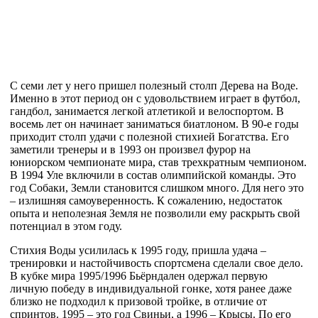
С семи лет у него пришел полезный столп Дерева на Воде.
Именно в этот период он с удовольствием играет в футбол,
гандбол, занимается легкой атлетикой и велоспортом. В
восемь лет он начинает заниматься биатлоном. В 90-е годы
приходит столп удачи с полезной стихией Богатства. Его
заметили тренеры и в 1993 он произвел фурор на
юниорском чемпионате мира, став трехкратным чемпионом.
В 1994 Уле включили в состав олимпийской команды. Это
год Собаки, Земли становится слишком много. Для него это
– излишняя самоуверенность. К сожалению, недостаток
опыта и неполезная Земля не позволили ему раскрыть свой
потенциал в этом году.
Стихия Воды усилилась к 1995 году, пришла удача –
тренировки и настойчивость спортсмена сделали свое дело.
В кубке мира 1995/1996 Бьёрндален одержал первую
личную победу в индивидуальной гонке, хотя ранее даже
близко не подходил к призовой тройке, в отличие от
спринтов. 1995 – это год Свиньи, а 1996 – Крысы. По его