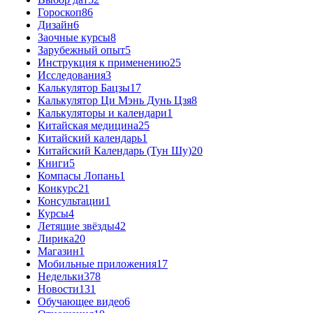
Гороскоп
86
Дизайн
6
Заочные курсы
8
Зарубежный опыт
5
Инструкция к применению
25
Исследования
3
Калькулятор Бацзы
17
Калькулятор Ци Мэнь Дунь Цзя
8
Калькуляторы и календари
1
Китайская медицина
25
Китайский календарь
1
Китайский Календарь (Тун Шу)
20
Книги
5
Компасы Лопань
1
Конкурс
21
Консультации
1
Курсы
4
Летящие звёзды
42
Лирика
20
Магазин
1
Мобильные приложения
17
Недельки
378
Новости
131
Обучающее видео
6