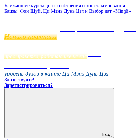
Ближайшие курсы центра обучения и консультирования
Бацзы, Фэн Шуй, Ци Мэнь Дунь Цзя и Выбор дат «Mingli»
Online
11 ноября
Бацзы 2 Модуль
Начало практики
Online
Начало:
23 Сентября
Фэн Шуй онлайн-курс
Online
пространство, работающее на вас
16 августа 11:00
Тонкие настройки
уровень духов в карте Ци Мэнь Дунь Цзя
Здравствуйте!
Зарегистрироваться?
Вход