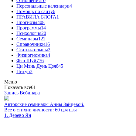
Отношения
10
Персональные календари
4
Помощь по сайту
6
ПРАВИЛА БЛОГА
1
Прогнозы
408
Программы
14
Психология
20
Семинары
122
Справочники
16
Статьи-отзывы
2
Физиогномика
4
Фэн Шуй
776
Ци Мэнь Дунь Цзя
645
Цигун
2
Меню
Показать все
61
Запись Вебинара
Авторские семинары Анны Зайцевой.
Все о стихии личности: 60 цзя цзы
1. Дерево Ян