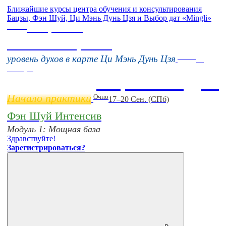
Ближайшие курсы центра обучения и консультирования
Бацзы, Фэн Шуй, Ци Мэнь Дунь Цзя и Выбор дат «Mingli»
Online
16 августа 11:00
Тонкие настройки
Online
уровень духов в карте Ци Мэнь Дунь Цзя
11
ноября
Бацзы 2 Модуль
Начало практики
Очно
17–20 Сен. (СПб)
Фэн Шуй Интенсив
Модуль 1: Мощная база
Здравствуйте!
Зарегистрироваться?