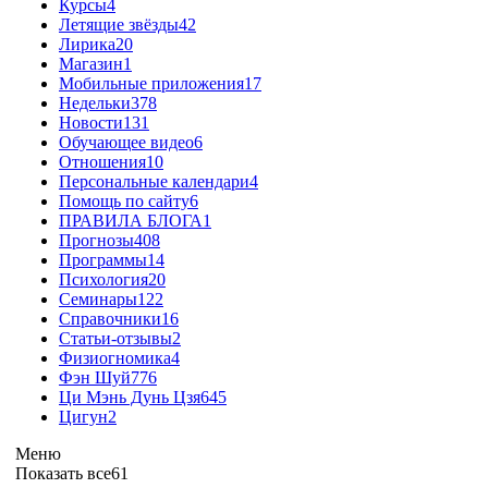
Курсы
4
Летящие звёзды
42
Лирика
20
Магазин
1
Мобильные приложения
17
Недельки
378
Новости
131
Обучающее видео
6
Отношения
10
Персональные календари
4
Помощь по сайту
6
ПРАВИЛА БЛОГА
1
Прогнозы
408
Программы
14
Психология
20
Семинары
122
Справочники
16
Статьи-отзывы
2
Физиогномика
4
Фэн Шуй
776
Ци Мэнь Дунь Цзя
645
Цигун
2
Меню
Показать все
61