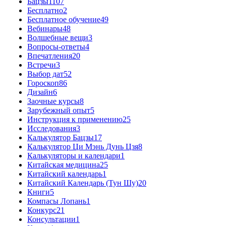
Бацзы
1107
Бесплатно
2
Бесплатное обучение
49
Вебинары
48
Волшебные вещи
3
Вопросы-ответы
4
Впечатления
20
Встречи
3
Выбор дат
52
Гороскоп
86
Дизайн
6
Заочные курсы
8
Зарубежный опыт
5
Инструкция к применению
25
Исследования
3
Калькулятор Бацзы
17
Калькулятор Ци Мэнь Дунь Цзя
8
Калькуляторы и календари
1
Китайская медицина
25
Китайский календарь
1
Китайский Календарь (Тун Шу)
20
Книги
5
Компасы Лопань
1
Конкурс
21
Консультации
1