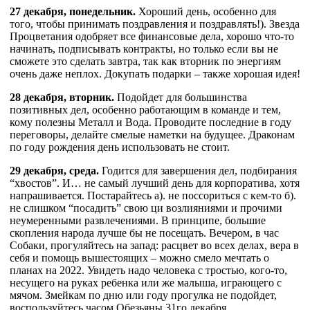
27 декабря, понедельник.
Хороший день, особенно для
того, чтобы принимать поздравления и поздравлять!). Звезда
Процветания одобряет все финансовые дела, хорошо что-то
начинать, подписывать контракты, но только если вы не
сможете это сделать завтра, так как вторник по энергиям
очень даже неплох. Докупать подарки – также хорошая идея!
28 декабря, вторник.
Подойдет для большинства
позитивных дел, особенно работающим в команде и тем,
кому полезны Металл и Вода. Проводите последние в году
переговоры, делайте смелые наметки на будущее. Драконам
по году рождения день использовать не стоит.
29 декабря, среда.
Годится для завершения дел, подбирания
“хвостов”. И… не самый лучший день для корпоратива, хотя
напрашивается. Постарайтесь а). не поссориться с кем-то б).
не слишком “посадить” свою ци возлияниями и прочими
неумеренными развлечениями. В принципе, большие
скопления народа лучше бы не посещать. Вечером, в час
Собаки, прогуляйтесь на запад: расцвет во всех делах, вера в
себя и помощь вышестоящих – можно смело мечтать о
планах на 2022. Увидеть надо человека с тростью, кого-то,
несущего на руках ребенка или же малыша, играющего с
мячом. Змейкам по дню или году прогулка не подойдет,
воспользуйтесь часом Обезьяны 31го декабря.