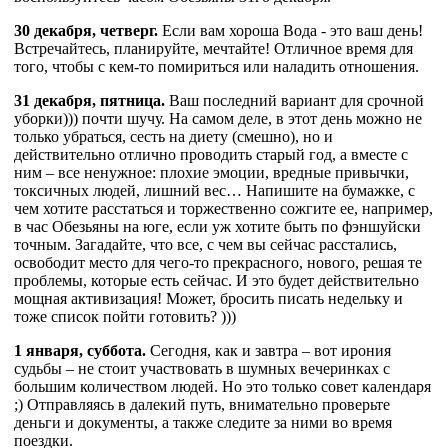
30 декабря, четверг.
Если вам хороша Вода - это ваш день!
Встречайтесь, планируйте, мечтайте! Отличное время для
того, чтобы с кем-то помириться или наладить отношения.
31 декабря, пятница.
Ваш последний вариант для срочной
уборки))) почти шучу. На самом деле, в этот день можно не
только убраться, сесть на диету (смешно), но и
действительно отлично проводить старый год, а вместе с
ним – все ненужное: плохие эмоции, вредные привычки,
токсичных людей, лишний вес… Напишите на бумажке, с
чем хотите расстаться и торжественно сожгите ее, например,
в час Обезьяны на юге, если уж хотите быть по фэншуйски
точным. Загадайте, что все, с чем вы сейчас расстались,
освободит место для чего-то прекрасного, нового, решая те
проблемы, которые есть сейчас. И это будет действительно
мощная активизация! Может, бросить писать недельку и
тоже список пойти готовить? )))
1 января, суббота.
Сегодня, как и завтра – вот ирония
судьбы – не стоит участвовать в шумных вечеринках с
большим количеством людей. Но это только совет календаря
;) Отправляясь в далекий путь, внимательно проверьте
деньги и документы, а также следите за ними во время
поездки.