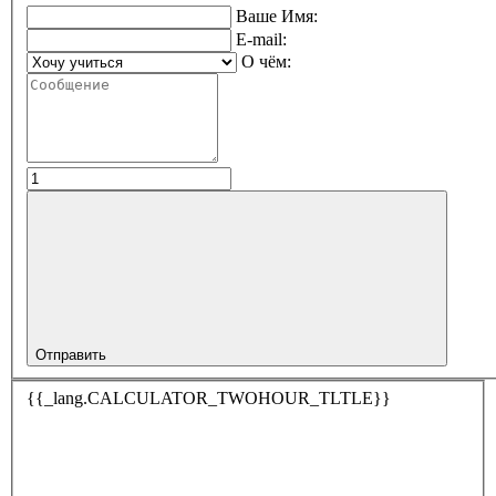
Ваше Имя:
E-mail:
О чём:
Отправить
{{_lang.CALCULATOR_TWOHOUR_TLTLE}}