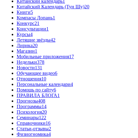
Китайский календарь
1
Китайский Календарь (Тун Шу)
20
Книги
5
Компасы Лопань
1
Конкурс
21
Консультации
1
Курсы
4
Летящие звёзды
42
Лирика
20
Магазин
1
Мобильные приложения
17
Недельки
378
Новости
131
Обучающее видео
6
Отношения
10
Персональные календари
4
Помощь по сайту
6
ПРАВИЛА БЛОГА
1
Прогнозы
408
Программы
14
Психология
20
Семинары
122
Справочники
16
Статьи-отзывы
2
Физиогномика
4