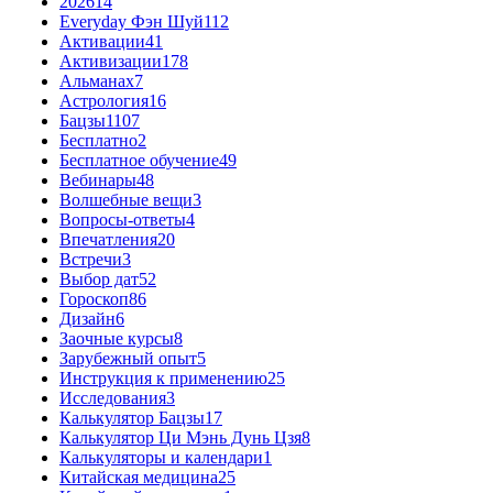
2026
14
Everyday Фэн Шуй
112
Активации
41
Активизации
178
Альманах
7
Астрология
16
Бацзы
1107
Бесплатно
2
Бесплатное обучение
49
Вебинары
48
Волшебные вещи
3
Вопросы-ответы
4
Впечатления
20
Встречи
3
Выбор дат
52
Гороскоп
86
Дизайн
6
Заочные курсы
8
Зарубежный опыт
5
Инструкция к применению
25
Исследования
3
Калькулятор Бацзы
17
Калькулятор Ци Мэнь Дунь Цзя
8
Калькуляторы и календари
1
Китайская медицина
25