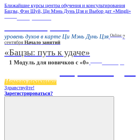
Ближайшие курсы центра обучения и консультирования
Бацзы, Фэн Шуй, Ци Мэнь Дунь Цзя и Выбор дат «Mingli»
Online
16 августа 11:00
Тонкие настройки
Online
уровень духов в карте Ци Мэнь Дунь Цзя
7
сентября
Начало занятий
«Бацзы: путь к удаче»
Online
1 Модуль для новичков с «0»
11 ноября
Бацзы 2 Модуль
Начало практики
Здравствуйте!
Зарегистрироваться?