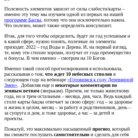
Полезность элементов зависит от силы слабости/карты –
именно эту тему мы изучаем одной из первых на нашей
программе Бацзы
, потому что она исключительно важна.
Что полезно, может также определить консультант.
Итак, для того чтобы определить, будет ли год успешным и
в какой сфере, нужно понять, полезные ли элементы
приходят. 2022 – год Воды и Дерева. И, на первый взгляд,
те, кому эти стихии хороши, получат от года преимущество
и бонусы. В чем именно – смотрим на 10 Богов.
Именно такой способ прогнозирования я использовала,
рассказывая о том,
что ждет 10 небесных стволов
в
следующем году на вебинаре
«Готовимся к году Деревянной
Змеи»
. Добавляя еще и
некоторые комментарии по
земным ветвям
(зверькам). Причем, не только животному
года, но и трем остальным – месяца, дня, часа. Ведь каждый
столп карты бацзы отвечает за свою сферу: год – за здоровье
и жизнь в целом, месяц – за работу и родственников, день –
за супруга и дом, и тоже здоровье, а час – за детей и
проекты.
Пожалуй, это максимально насыщенный
прогноз
, который
вы сможете послушать
самостоятельно
и сделать для себя