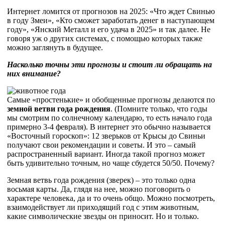
Интернет ломится от прогнозов на 2025: «Что ждет Свинью
в году Змеи», «Кто сможет заработать денег в наступающем
году», «Янский Металл и его удача в 2025» и так далее. Не
говоря уж о других системах, с помощью которых также
можно заглянуть в будущее.
Насколько точны эти прогнозы и стоит ли обращать на
них внимание?
Самые «простенькие» и обобщенные прогнозы делаются по
земной ветви года рождения
. (Помните только, что годы
мы смотрим по солнечному календарю, то есть начало года
примерно 3-4 февраля). В интернет это обычно называется
«Восточный гороскоп»: 12 зверьков от Крысы до Свиньи
получают свои рекомендации и советы. И это – самый
распространенный вариант. Иногда такой прогноз может
быть удивительно точным, но чаще сбудется 50/50. Почему?
Земная ветвь года рождения (зверек) – это только одна
восьмая карты. Да, глядя на нее, можно поговорить о
характере человека, да и то очень общо. Можно посмотреть,
взаимодействует ли приходящий год с этим животным,
какие символические звезды он приносит. Но и только.