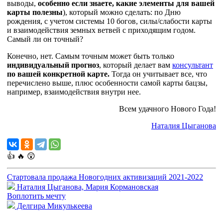
выводы,
особенно если знаете, какие элементы для вашей
карты полезны
), который можно сделать: по Дню
рождения, с учетом системы 10 богов, силы/слабости карты
и взаимодействия земных ветвей с приходящим годом.
Самый ли он точный?
Конечно, нет. Самым точным может быть только
индивидуальный прогноз
, который делает вам
консультант
по вашей конкретной карте.
Тогда он учитывает все, что
перечислено выше, плюс особенности самой карты бацзы,
например, взаимодействия внутри нее.
Всем удачного Нового Года!
Наталия Цыганова
👍
🔥
😲
Стартовала продажа Новогодних активизаций 2021-2022
Наталия Цыганова, Мария Кормановская
Воплотить мечту
Делгира Микулькеева