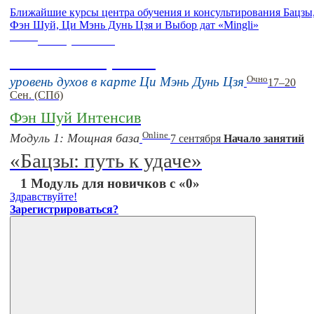
Ближайшие курсы центра обучения и консультирования Бацзы
Фэн Шуй, Ци Мэнь Дунь Цзя и Выбор дат «Mingli»
Online
16 августа 11:00
Тонкие настройки
Очно
уровень духов в карте Ци Мэнь Дунь Цзя
17–20
Сен. (СПб)
Фэн Шуй Интенсив
Online
Модуль 1: Мощная база
7 сентября
Начало занятий
«Бацзы: путь к удаче»
1 Модуль для новичков с «0»
Здравствуйте!
Зарегистрироваться?