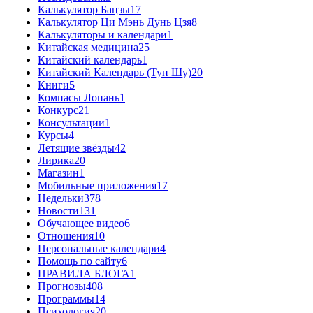
Калькулятор Бацзы
17
Калькулятор Ци Мэнь Дунь Цзя
8
Калькуляторы и календари
1
Китайская медицина
25
Китайский календарь
1
Китайский Календарь (Тун Шу)
20
Книги
5
Компасы Лопань
1
Конкурс
21
Консультации
1
Курсы
4
Летящие звёзды
42
Лирика
20
Магазин
1
Мобильные приложения
17
Недельки
378
Новости
131
Обучающее видео
6
Отношения
10
Персональные календари
4
Помощь по сайту
6
ПРАВИЛА БЛОГА
1
Прогнозы
408
Программы
14
Психология
20