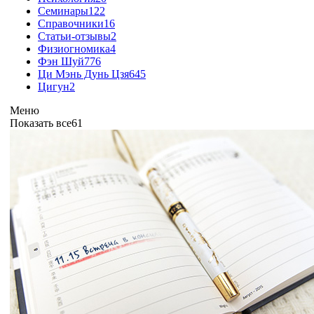
Семинары
122
Справочники
16
Статьи-отзывы
2
Физиогномика
4
Фэн Шуй
776
Ци Мэнь Дунь Цзя
645
Цигун
2
Меню
Показать все
61