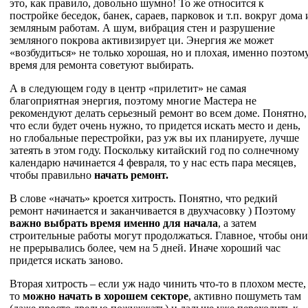
это, как правило, довольно шумно! То же относится к
постройке беседок, банек, сараев, парковок и т.п. вокруг дома 
земляным работам. А шум, вибрация стен и разрушение
земляного покрова активизирует ци. Энергия же может
«возбудиться» не только хорошая, но и плохая, именно поэтом
время для ремонта советуют выбирать.
А в следующем году в центр «прилетит» не самая
благоприятная энергия, поэтому многие Мастера не
рекомендуют делать серьезный ремонт во всем доме. Понятно,
что если будет очень нужно, то придется искать место и день,
но глобальные перестройки, раз уж вы их планируете, лучше
затеять в этом году. Поскольку китайский год по солнечному
календарю начинается 4 февраля, то у нас есть пара месяцев,
чтобы правильно
начать ремонт.
В слове «начать» кроется хитрость. Понятно, что редкий
ремонт начинается и заканчивается в двухчасовку ) Поэтому
важно выбрать время именно для начала
, а затем
строительные работы могут продолжаться. Главное, чтобы они
не прерывались более, чем на 5 дней. Иначе хороший час
придется искать заново.
Вторая хитрость – если уж надо чинить что-то в плохом месте,
то
можно начать в хорошем секторе
, активно пошуметь там