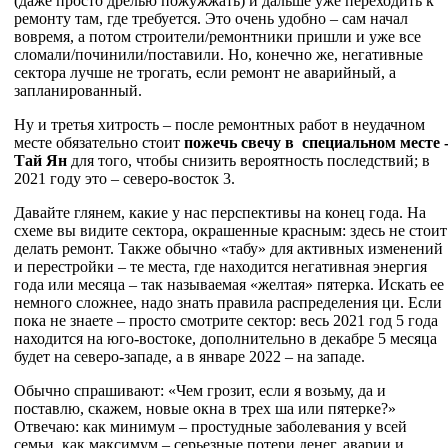
(даже просто дрелью пожужжать) и дальше уже переходить к
ремонту там, где требуется. Это очень удобно – сам начал
вовремя, а потом строители/ремонтники пришли и уже все
сломали/починили/поставили. Но, конечно же, негативные
сектора лучше не трогать, если ремонт не аварийный, а
запланированный.
Ну и третья хитрость – после ремонтных работ в неудачном
месте обязательно стоит
пожечь свечу в специальном месте 
Тай Ян
для того, чтобы снизить вероятность последствий; в
2021 году это – северо-восток 3.
Давайте глянем, какие у нас перспективы на конец года. На
схеме вы видите сектора, окрашенные красным: здесь не стоит
делать ремонт. Также обычно «табу» для активных изменений
и перестройки – те места, где находится негативная энергия
года или месяца – так называемая «желтая» пятерка. Искать ее
немного сложнее, надо знать правила распределения ци. Если
пока не знаете – просто смотрите сектор: весь 2021 год 5 года
находится на юго-востоке, дополнительно в декабре 5 месяца
будет на северо-западе, а в январе 2022 – на западе.
Обычно спрашивают: «Чем грозит, если я возьму, да и
поставлю, скажем, новые окна в трех ша или пятерке?»
Отвечаю: как минимум – простудные заболевания у всей
семьи, как максимум – серьезные потери денег, аварии и