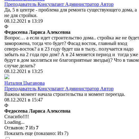
Преподаватель
Консультант
Администратор
Автор
Да, 5 в центре - проблема для ремонта существующего дома, а
не для стройки.
08.12.2021 в 13:19
Ф
Федосеева Лариса Алексевна
Вопрос… а если идет строительство дома.. стройка же не буде
заморожена, тогда что будет? Фасад восток, главный вход
северо-восток? а в 23 году будет ша в тылу.. получается надо
забыть на 2 года про дом? А в 24 меняется период и тогда уже
будут в дом заселяться не благоприятные звезды((? Что в таком
случае делать?
08.12.2021 в 13:25
Наталия Цыганова
Преподаватель
Консультант
Администратор
Автор
Важны момент начала строительства и момент переезда.
08.12.2021 в 15:47
Ф
Федосеева Лариса Алексевна
Спасибо!!!!
Loading...
Отзывов:
7
Из
7
Показать еще (показано:
Из 7)