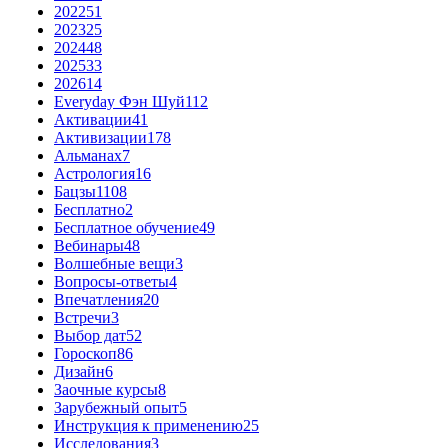
2022
51
2023
25
2024
48
2025
33
2026
14
Everyday Фэн Шуй
112
Активации
41
Активизации
178
Альманах
7
Астрология
16
Бацзы
1108
Бесплатно
2
Бесплатное обучение
49
Вебинары
48
Волшебные вещи
3
Вопросы-ответы
4
Впечатления
20
Встречи
3
Выбор дат
52
Гороскоп
86
Дизайн
6
Заочные курсы
8
Зарубежный опыт
5
Инструкция к применению
25
Исследования
3