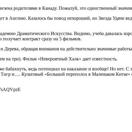
 увезена родителями в Канаду. Пожалуй, это единственный знач
едет в Англию. Казалось бы повод нехороший, но Звезда Удачи в
адемию Драматического Искусства. Видимо, учеба давалась хор
и получает контракт сразу на 5 фильмов.
и Дерева, обращая внимания на действительно значимые работ
ем на три). Фильм «Невероятный Халк» дает известность.
е бабахнуть, ведь потенциал на наказание и вообще! Но нет. С э
Тигр и…. Культовый «Большой переполох в Маленьком Китае» с
.