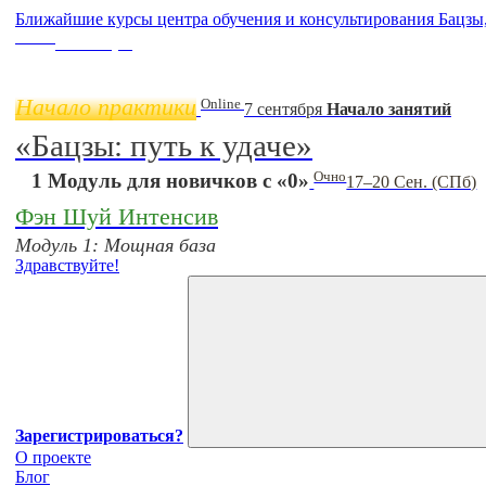
Ближайшие курсы центра обучения и консультирования Бацзы
Online
11 ноября
Начало практики
Online
7 сентября
Начало занятий
«Бацзы: путь к удаче»
Очно
1 Модуль для новичков с «0»
17–20 Сен. (СПб)
Фэн Шуй Интенсив
Модуль 1: Мощная база
Здравствуйте!
Зарегистрироваться?
О проекте
Блог