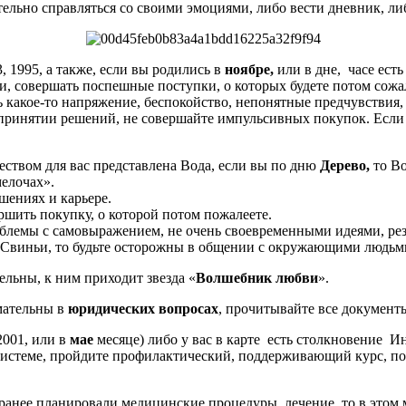
тельно справляться со своими эмоциями, либо вести дневник, ли
, 1995, а также, если вы родились в
ноябре,
или в дне, часе ест
ти, совершать поспешные поступки, о которых будете потом сожа
 какое-то напряжение, беспокойство, непонятные предчувствия
и принятии решений, не совершайте импульсивных покупок. Есл
еством для вас представлена Вода, если вы по дню
Дерево,
то Во
мелочах».
шениях и карьере.
ершить покупку, о которой потом пожалеете.
роблемы с самовыражением, не очень своевременными идеями, ре
вь Свиньи, то будьте осторожны в общении с окружающими людь
ельны, к ним приходит звезда «
Волшебник любви
».
мательны в
юридических вопросах
, прочитывайте все документ
 2001, или в
мае
месяце) либо у вас в карте есть столкновение 
 системе, пройдите профилактический, поддерживающий курс, поб
и ранее планировали медицинские процедуры, лечение, то в этом