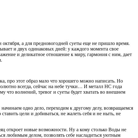
 октября, а для предновогодней суеты еще не пришло время.
бывает и двух одинаковых дней: у каждого момента свое
ажение и деликатное отношение к миру, гармония с ним, дает
л.
а, про этот образ мало что хорошего можно написать. Но
солютно всегда, сейчас на небе тучки… И металл НС года
ому что волнений, тревог и суеты будет хватать во внешнем
 начинаем одно дело, переходим к другому делу, возвращаемся
тавить цели и добиваться, не жалеть себя и не ныть, не
есяц откроет новые возможности. Ну а кому столько Воды не
ься любимым делом, позволять себе насладиться уютным