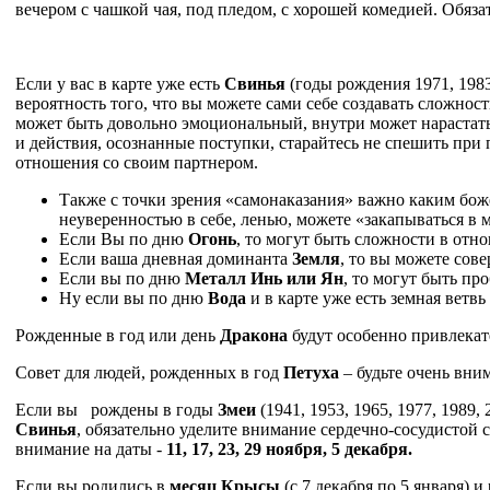
вечером с чашкой чая, под пледом, с хорошей комедией. Обяза
Если у вас в карте уже есть
Свинья
(годы рождения 1971, 1983
вероятность того, что вы можете сами себе создавать сложнос
может быть довольно эмоциональный, внутри может нарастать
и действия, осознанные поступки, старайтесь не спешить пр
отношения со своим партнером.
Также с точки зрения «самонаказания» важно каким бож
неуверенностью в себе, ленью, можете «закапываться в 
Если Вы по дню
Огонь
, то могут быть сложности в отно
Если ваша дневная доминанта
Земля
, то вы можете сов
Если вы по дню
Металл Инь или Ян
, то могут быть п
Ну если вы по дню
Вода
и в карте уже есть земная вет
Рожденные в год или день
Дракона
будут особенно привлекат
Совет для людей, рожденных в год
Петуха
– будьте очень вни
Если вы рождены в годы
Змеи
(1941, 1953, 1965, 1977, 1989,
Свинья
, обязательно уделите внимание сердечно-сосудистой
внимание на даты -
11, 17, 23, 29 ноября, 5 декабря.
Если вы родились в
месяц Крысы
(с 7 декабря по 5 января) 