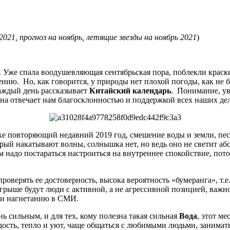
2021, прогноз на ноябрь, летящие звезды на ноябрь 2021
)
 Уже спала воодушевляющая сентябрьская пора, поблекли краски
ению. Но, как говорится, у природы нет плохой погоды, как не 
каждый день рассказывает
Китайский календарь
. Понимание, ув
на отвечает нам благосклонностью и поддержкой всех наших де
ке повторяющий недавний 2019 год, смешение воды и земли, песк
орый накатывают волны, солнышка нет, но ведь оно не светит аб
ем надо постараться настроиться на внутреннее спокойствие, пот
верять ее достоверность, высока вероятность «бумеранга», т.е.
ыше будут люди с активной, а не агрессивной позицией, важно с
и и нагнетанию в СМИ.
ь сильным, и для тех, кому полезна такая сильная
Вода
, этот м
дость, тепло и уют, чаще общаться с любимыми людьми, занимат