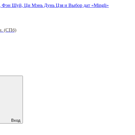
, Фэн Шуй, Ци Мэнь Дунь Цзя и Выбор дат «Mingli»
н. (СПб)
Вход