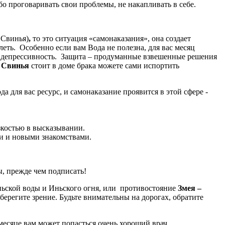
бо проговаривать свои проблемы, не накапливать в себе.
ь Свинья)
,
то это ситуация «самонаказания», она создает
леть. Особенно если вам Вода не полезна, для вас месяц
, депрессивность. Защита – продуманные взвешенные решения
и
Свинья
стоит в доме брака можете сами испортить
да для вас ресурс, и самонаказание проявится в этой сфере -
зкостью в высказывании.
ми и новыми знакомствами.
ы, прежде чем подписать!
Иньской воды и Иньского огня, или противостояние
Змея –
ерегите зрение. Будьте внимательны на дорогах, обратите
 месяце вам может попасться очень хороший врач.