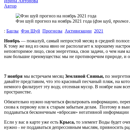
Ирина Антонова
Автор
Фэн шуй прогноз на ноябрь 2021 года (
фэн шуй, прогноз 
:
Бацзы
Фэн Шуй
Прогнозы
Активизации
2021
Ноябрь
— пожалуй, самый непростой месяц в средней полосе.
К тому же вид из окна явно не располагает к хорошему настро
неповторимое лицо, своя энергетика, свои задачи, о чем нам 
нам большие преимущества: мы не противоречим природе, и о
7 ноября
мы встречаем месяц
Земляной
Свиньи,
по энергети
давайте представим, что это красивый песчаный пляж, на кот
немного фильтрует эту воду, отсеивая мусор. В ноябре нам вс
пространстве.
Обязательно нужно научиться фильтровать информацию, перепро
снова к первому или к старым забытым делам. Поэтому в выигр
поддаваться бесконечным «вбросам» негативной информаци
Если у вас в карте уже есть
Крыса,
то элемент Воды будет очен
нужно - не поддаваться депрессивным мыслям, привносить ра