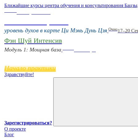
Ближайшие курсы центра обучения и консультирования Бацзы
Online
16 августа 11:00
Тонкие настройки
Очно
уровень духов в карте Ци Мэнь Дунь Цзя
17–20 Се
Фэн Шуй Интенсив
Online
Модуль 1: Мощная база
11 ноября
Начало практики
Здравствуйте!
Зарегистрироваться?
О проекте
Блог