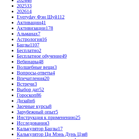
2024
48
2025
33
2026
14
Everyday Фэн Шуй
112
Активации
41
Активизации
178
Альманах
7
Астрология
16
Бацзы
1107
Бесплатно
2
Бесплатное обучение
49
Вебинары
48
Волшебные вещи
3
Вопросы-ответы
4
Впечатления
20
Встречи
3
Выбор дат
52
Гороскоп
86
Дизайн
6
Заочные курсы
8
Зарубежный опыт
5
Инструкция к применению
25
Исследования
3
Калькулятор Бацзы
17
Калькулятор Ци Мэнь Дунь Цзя
8