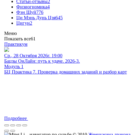
Статьи-отзывы
2
Физиогномика
4
Фэн Шуй
776
Ци Мэнь Дунь Цзя
645
Цигун
2
Меню
Показать все
61
Практикум
Ср., 28 Октября 2026г. 19:00
Бацзы ОнЛайн: путь к удаче. 2026-3.
Модуль 1
БЦ Практика 7. Проверка домашних заданий и разбор карт
Подробнее
© 2010
Жемчужина дракона