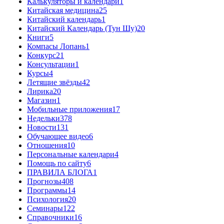
Калькуляторы и календари
1
Китайская медицина
25
Китайский календарь
1
Китайский Календарь (Тун Шу)
20
Книги
5
Компасы Лопань
1
Конкурс
21
Консультации
1
Курсы
4
Летящие звёзды
42
Лирика
20
Магазин
1
Мобильные приложения
17
Недельки
378
Новости
131
Обучающее видео
6
Отношения
10
Персональные календари
4
Помощь по сайту
6
ПРАВИЛА БЛОГА
1
Прогнозы
408
Программы
14
Психология
20
Семинары
122
Справочники
16