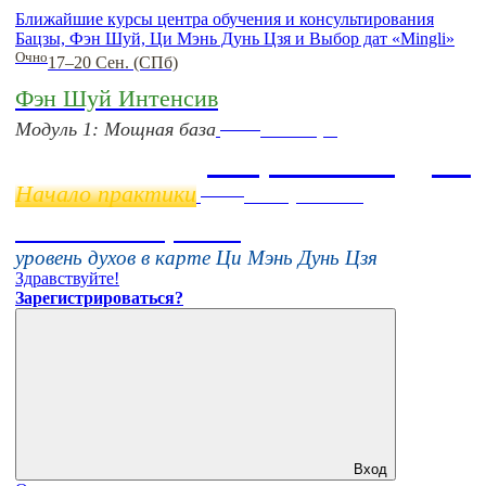
Ближайшие курсы центра обучения и консультирования
Бацзы, Фэн Шуй, Ци Мэнь Дунь Цзя и Выбор дат «Mingli»
Очно
17–20 Сен. (СПб)
Фэн Шуй Интенсив
Online
Модуль 1: Мощная база
11 ноября
Бацзы 2 Модуль
Начало практики
Online
16 августа 11:00
Тонкие настройки
уровень духов в карте Ци Мэнь Дунь Цзя
Здравствуйте!
Зарегистрироваться?
Вход