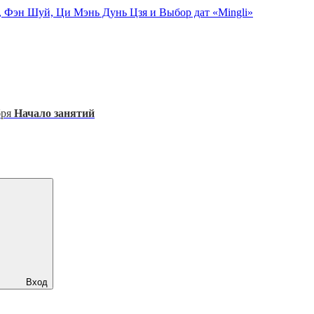
, Фэн Шуй, Ци Мэнь Дунь Цзя и Выбор дат «Mingli»
бря
Начало занятий
Вход