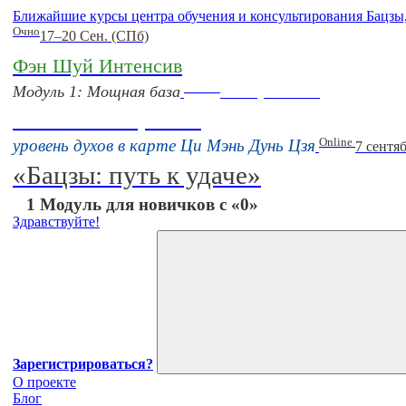
Ближайшие курсы центра обучения и консультирования Бацзы
Очно
17–20 Сен. (СПб)
Фэн Шуй Интенсив
Online
Модуль 1: Мощная база
16 августа 11:00
Тонкие настройки
Online
уровень духов в карте Ци Мэнь Дунь Цзя
7 сентя
«Бацзы: путь к удаче»
1 Модуль для новичков с «0»
Здравствуйте!
Зарегистрироваться?
О проекте
Блог