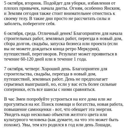
5 октября, вторник. Подойдет для уборки, избавления от
плохих привычек, начала диеты. Огням, особенно Янским,
и Землям сегодня также стоит внимательнее отнестись к
своему телу. В такие дни просто не рассчитать силы и
заболеть, поберегите себя.
6 октября, среда. Отличный денек! Благоприятен для начала
строительных работ,
земляных работ, переезда в новый дом,
сбора долгов, свадьбы, запуска бизнеса или проекта (если
вы не можете дождаться конца ретро Меркурия),
путешествий, переговоров. Результат может проявиться в
течение 60-120 дней или в течение 1 года.
7 октября, четверг. Хороший день. Благоприятен для
строительства, свадьбы, переезда в новый дом,
путешествий, земляных работ. День не предполагает
серьезных выигрышей, но, если у вас есть более сильные
соперники, есть все шансы с ними сравняться.
В час Змеи попробуйте устроиться на юге дома или же
прогуляться на юг. Поиск помощи и богатства, новая работа,
повышение самооценки - вот, что обещает эта энергия.
Увидеть надо несколько объектов желтого цвета или
культурного человека (как думаете, на что это может быть
похоже). Увы, тем кто родился в год или день Лошади,