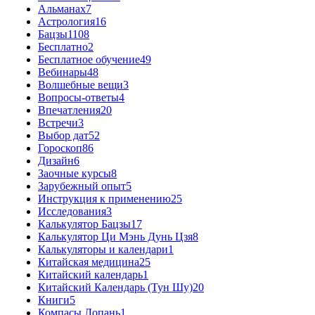
Альманах
7
Астрология
16
Бацзы
1108
Бесплатно
2
Бесплатное обучение
49
Вебинары
48
Волшебные вещи
3
Вопросы-ответы
4
Впечатления
20
Встречи
3
Выбор дат
52
Гороскоп
86
Дизайн
6
Заочные курсы
8
Зарубежный опыт
5
Инструкция к применению
25
Исследования
3
Калькулятор Бацзы
17
Калькулятор Ци Мэнь Дунь Цзя
8
Калькуляторы и календари
1
Китайская медицина
25
Китайский календарь
1
Китайский Календарь (Тун Шу)
20
Книги
5
Компасы Лопань
1