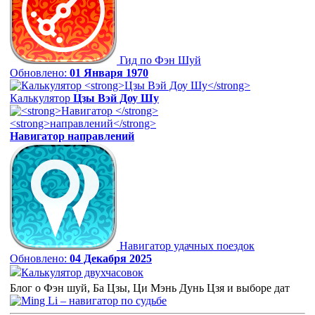
Гид по Фэн Шуй
Обновлено:
01 Января 1970
Калькулятор
Цзы Вэй Доу Шу
Навигатор
направлений
Навигатор удачных поездок
Обновлено:
04 Декабря 2025
Калькулятор двухчасовок
Блог о Фэн шуй, Ба Цзы, Ци Мэнь Дунь Цзя и выборе дат