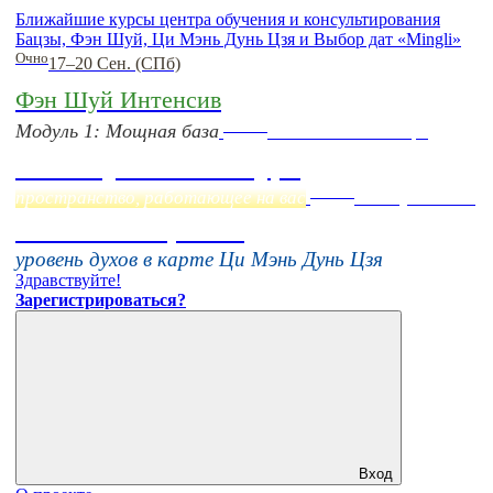
Ближайшие курсы центра обучения и консультирования
Бацзы, Фэн Шуй, Ци Мэнь Дунь Цзя и Выбор дат «Mingli»
Очно
17–20 Сен. (СПб)
Фэн Шуй Интенсив
Online
Модуль 1: Мощная база
Начало:
23 Сентября
Фэн Шуй онлайн-курс
Online
пространство, работающее на вас
16 августа 11:00
Тонкие настройки
уровень духов в карте Ци Мэнь Дунь Цзя
Здравствуйте!
Зарегистрироваться?
Вход