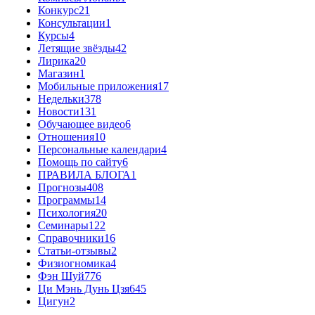
Конкурс
21
Консультации
1
Курсы
4
Летящие звёзды
42
Лирика
20
Магазин
1
Мобильные приложения
17
Недельки
378
Новости
131
Обучающее видео
6
Отношения
10
Персональные календари
4
Помощь по сайту
6
ПРАВИЛА БЛОГА
1
Прогнозы
408
Программы
14
Психология
20
Семинары
122
Справочники
16
Статьи-отзывы
2
Физиогномика
4
Фэн Шуй
776
Ци Мэнь Дунь Цзя
645
Цигун
2