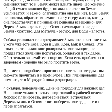
сменился такт, то и Земля может влиять иначе. Но конечно,
общий смысл влияния будет похож: количество Земли
усиливается, и важно, благоприятна она или нет. Если Земля
не полезна, обратите внимание на ту сферу жизни, которую
она представляет и принимайте решения взвешенно (для
Дерева Земля - деньги, для Огня - самовыражение, для
Земли - братство, для Металла - ресурс, для Воды - власть).
Собака усиливает или достраивает Земляное наказание тем,
у кого уже есть Коза, Коза и Бык, Коза, Бык и Собака. Это
означает, что важно контролировать свои эмоции, не
поддаваться желанию поругаться, обидеться и так далее.
Обязательно занимайтесь спортом. Если есть проблемы со
здоровьем - хорошо бы было посетить врача.
Про месяц подробнее - прогнозы и советы по звездам - вы
сможете прочитать в нашем Блоге. При планировании дел
помните, что Меркурий пока ретрограден.
4 октября, понедельник. День не подходит для важных дел.
Но вполне можно заняться подготовкой к рабочей неделе.
Хорошо планировать, договариваться, встречаться.
Деревьям инь и Огням стоит поберечь свое здоровье и не
перенапрягаться.