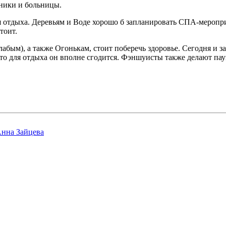
иники и больницы.
для отдыха. Деревьям и Воде хорошо б запланировать СПА-меропри
тоит.
лабым), а также Огонькам, стоит поберечь здоровье. Сегодня и за
что для отдыха он вполне сгодится. Фэншуисты также делают пауз
Анна Зайцева