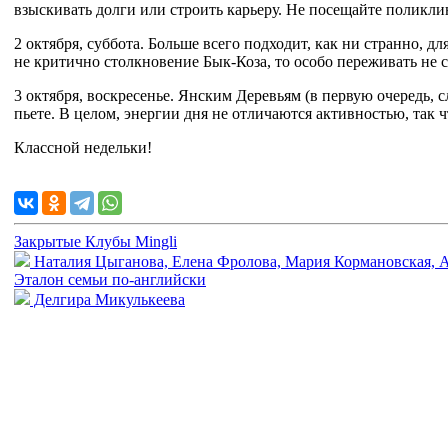
взыскивать долги или строить карьеру. Не посещайте поликл
2 октября, суббота. Больше всего подходит, как ни странно, 
не критично столкновение Бык-Коза, то особо переживать не с
3 октября, воскресенье. Янским Деревьям (в первую очередь, с
пьете. В целом, энергии дня не отличаются активностью, так 
Классной недельки!
Закрытые Клубы Mingli
Наталия Цыганова, Елена Фролова, Мария Кормановская, 
Эталон семьи по-английски
Делгира Микулькеева