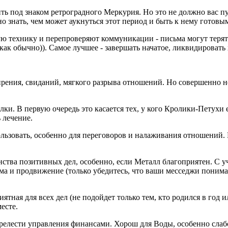
дить под знаком ретроградного Меркурия. Но это не должно вас п
о знать, чем может аукнуться этот период и быть к нему готовы
 технику и перепроверяют коммуникации - письма могут терятьс
ь как обычно)). Самое лучшее - завершать начатое, ликвидирова
мирения, свиданий, мягкого разрыва отношений. Но совершенно 
лки. В первую очередь это касается тех, у кого Кролики-Петухи 
 лечение.
ользовать, особенно для переговоров и налаживания отношений.
нства позитивных дел, особенно, если Металл благоприятен. С у
лама и продвижение (только убедитесь, что ваши месседжи пони
иятная для всех дел (не подойдет только тем, кто родился в год 
есте.
 прелести управления финансами. Хорош для Воды, особенно сла