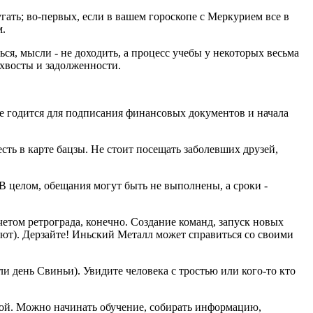
угать; во-первых, если в вашем гороскопе с Меркурием все в
м.
я, мысли - не доходить, а процесс учебы у некоторых весьма
ть хвосты и задолженности.
не годится для подписания финансовых документов и начала
есть в карте бацзы. Не стоит посещать заболевших друзей,
 В целом, обещания могут быть не выполнены, а сроки -
четом ретрограда, конечно. Создание команд, запуск новых
мают). Дерзайте! Иньский Металл может справиться со своими
или день Свиньи). Увидите человека с тростью или кого-то кто
бой. Можно начинать обучение, собирать информацию,