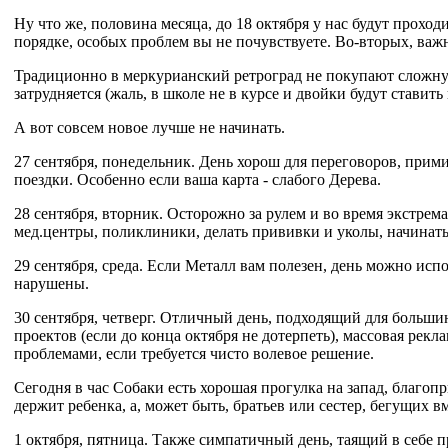
Ну что же, половина месяца, до 18 октября у нас будут прохо
порядке, особых проблем вы не почувствуете. Во-вторых, важн
Традиционно в меркурианский ретроград не покупают сложную
затрудняется (жаль, в школе не в курсе и двойки будут ставит
А вот совсем новое лучше не начинать.
27 сентября, понедельник. День хорош для переговоров, при
поездки. Особенно если ваша карта - слабого Дерева.
28 сентября, вторник. Осторожно за рулем и во время экстрема
мед.центры, поликлиники, делать прививки и уколы, начинать
29 сентября, среда. Если Металл вам полезен, день можно исп
нарушены.
30 сентября, четверг. Отличный день, подходящий для больши
проектов (если до конца октября не дотерпеть), массовая рек
проблемами, если требуется чисто волевое решение.
Сегодня в час Собаки есть хорошая прогулка на запад, благопр
держит ребенка, а, может быть, братьев или сестер, бегущих вм
1 октября, пятница. Также симпатичный день, таящий в себе