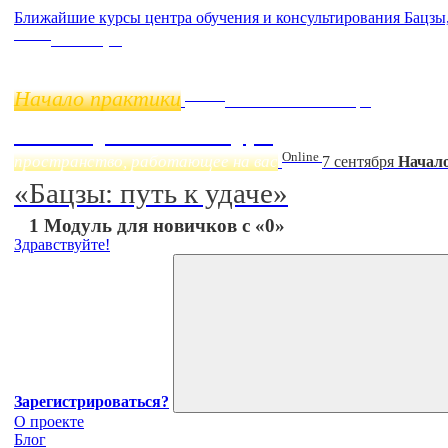
Ближайшие курсы центра обучения и консультирования Бацзы
Online
11 ноября
Начало практики
Online
Начало:
23 Сентября
Фэн Шуй онлайн-курс
Online
пространство, работающее на вас
7 сентября
Начало
«Бацзы: путь к удаче»
1 Модуль для новичков с «0»
Здравствуйте!
Зарегистрироваться?
О проекте
Блог