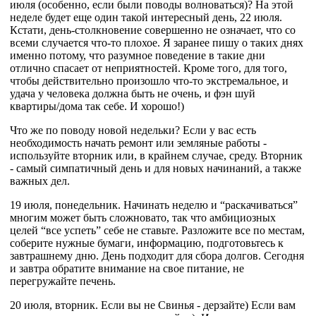
июля (особенно, если были поводы волноваться)? На этой
неделе будет еще один такой интересный день, 22 июля.
Кстати, день-столкновение совершенно не означает, что со
всеми случается что-то плохое. Я заранее пишу о таких днях
именно потому, что разумное поведение в такие дни
отлично спасает от неприятностей. Кроме того, для того,
чтобы действительно произошло что-то экстремальное, и
удача у человека должна быть не очень, и фэн шуй
квартиры/дома так себе. И хорошо!)
Что же по поводу новой недельки? Если у вас есть
необходимость начать ремонт или земляные работы -
используйте вторник или, в крайнем случае, среду. Вторник
- самый симпатичный день и для новых начинаний, а также
важных дел.
19 июля, понедельник. Начинать неделю и “раскачиваться”
многим может быть сложновато, так что амбициозных
целей “все успеть” себе не ставьте. Разложите все по местам,
соберите нужные бумаги, информацию, подготовьтесь к
завтрашнему дню. День подходит для сбора долгов. Сегодня
и завтра обратите внимание на свое питание, не
перегружайте печень.
20 июля, вторник. Если вы не Свинья - дерзайте) Если вам