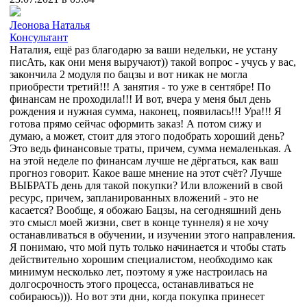
Леонова Наталья
Консультант
Наталия, ещё раз благодарю за ваши недельки, не устану
писАть, как они меня выручают)) такой вопрос - учусь у вас,
закончила 2 модуля по бацзы и вот никак не могла
приобрести третий!!! А занятия - то уже в сентябре! По
финансам не проходила!!! И вот, вчера у меня был день
рождения и нужная сумма, наконец, появилась!!! Ура!!! Я
готова прямо сейчас оформить заказ! А потом сижу и
думаю, а может, стоит для этого подобрать хороший день?
Это ведь финансовые траты, причем, сумма немаленькая. А
на этой неделе по финансам лучше не дёргаться, как ваш
прогноз говорит. Какое ваше мнение на этот счёт? Лучше
ВЫБРАТЬ день для такой покупки? Или вложений в свой
ресурс, причем, запланированных вложений - это не
касается? Вообще, я обожаю Бацзы, на сегодняшний день
это смысл моей жизни, свет в конце туннеля) я не хочу
останавливаться в обучении, и изучении этого направления.
Я понимаю, что мой путь только начинается и чтобы стать
действительно хорошим специалистом, необходимо как
минимум несколько лет, поэтому я уже настроилась на
долгосрочность этого процесса, останавливаться не
собираюсь))). Но вот эти дни, когда покупка принесет