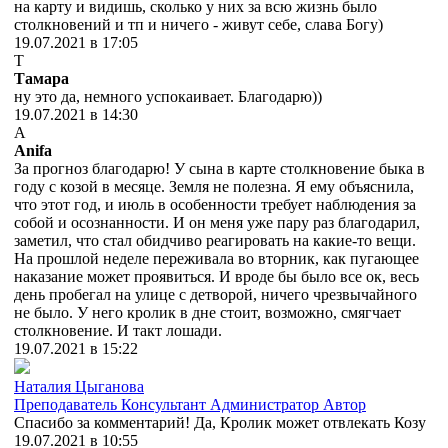
на карту и видишь, сколько у них за всю жизнь было
столкновений и тп и ничего - живут себе, слава Богу)
19.07.2021 в 17:05
Т
Тамара
ну это да, немного успокаивает. Благодарю))
19.07.2021 в 14:30
A
Anifa
За прогноз благодарю! У сына в карте столкновение быка в
году с козой в месяце. Земля не полезна. Я ему объяснила,
что этот год, и июль в особенности требует наблюдения за
собой и осознанности. И он меня уже пару раз благодарил,
заметил, что стал обидчиво реагировать на какие-то вещи.
На прошлой неделе переживала во вторник, как пугающее
наказание может проявиться. И вроде бы было все ок, весь
день пробегал на улице с детворой, ничего чрезвычайного
не было. У него кролик в дне стоит, возможно, смягчает
столкновение. И такт лошади.
19.07.2021 в 15:22
Наталия Цыганова
Преподаватель
Консультант
Администратор
Автор
Спасибо за комментарий! Да, Кролик может отвлекать Козу
19.07.2021 в 10:55