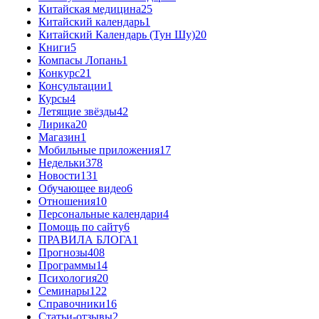
Китайская медицина
25
Китайский календарь
1
Китайский Календарь (Тун Шу)
20
Книги
5
Компасы Лопань
1
Конкурс
21
Консультации
1
Курсы
4
Летящие звёзды
42
Лирика
20
Магазин
1
Мобильные приложения
17
Недельки
378
Новости
131
Обучающее видео
6
Отношения
10
Персональные календари
4
Помощь по сайту
6
ПРАВИЛА БЛОГА
1
Прогнозы
408
Программы
14
Психология
20
Семинары
122
Справочники
16
Статьи-отзывы
2