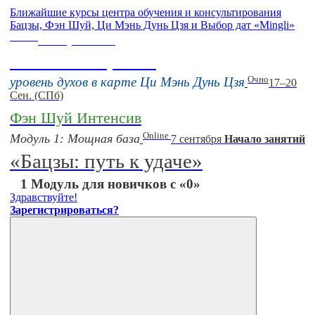
Ближайшие курсы центра обучения и консультирования
Бацзы, Фэн Шуй, Ци Мэнь Дунь Цзя и Выбор дат «Mingli»
Online
16 августа 11:00
Тонкие настройки
Очно
уровень духов в карте Ци Мэнь Дунь Цзя
17–20
Сен. (СПб)
Фэн Шуй Интенсив
Online
Модуль 1: Мощная база
7 сентября
Начало занятий
«Бацзы: путь к удаче»
1 Модуль для новичков с «0»
Здравствуйте!
Зарегистрироваться?