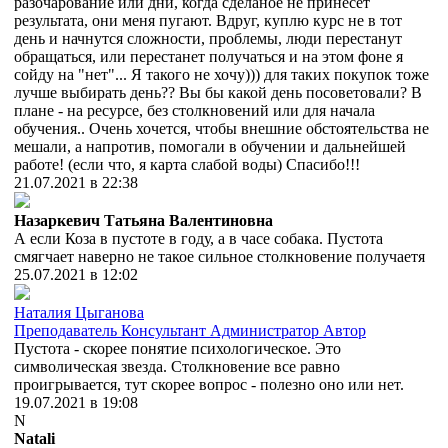
разочарование или дни, когда сделаное не принесет
результата, они меня пугают. Вдруг, куплю курс не в тот
день и начнутся сложности, проблемы, люди перестанут
обращаться, или перестанет получаться и на этом фоне я
сойду на "нет"... Я такого не хочу))) для таких покупок тоже
лучше выбирать день?? Вы бы какой день посоветовали? В
плане - на ресурсе, без столкновений или для начала
обучения.. Очень хочется, чтобы внешние обстоятельства не
мешали, а напротив, помогали в обучении и дальнейшей
работе! (если что, я карта слабой воды) Спасибо!!!
21.07.2021 в 22:38
Назаркевич Татьяна Валентиновна
А если Коза в пустоте в году, а в часе собака. Пустота
смягчает наверно не такое сильное столкновение получаетя
25.07.2021 в 12:02
Наталия Цыганова
Преподаватель
Консультант
Администратор
Автор
Пустота - скорее понятие психологическое. Это
символическая звезда. Столкновение все равно
проигрывается, тут скорее вопрос - полезно оно или нет.
19.07.2021 в 19:08
N
Natali