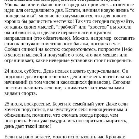
Уборка же или избавление от вредных привычек - отличные
идеи для сегодняшнего дня. Кстати, начиная новую жизнь “с
понедельника”, многие не задумываются, что для нового
хорошо бы расчистить местечко! Так что сегодня подумайте,
от каких своих мыслей, “граблей” или “хвостов” вы хотели
бы избавиться, и сделайте первые шаги в нужном
направлении (это обязательно). Можно, например, составить
список ненужного ментального багажа, посидев в час
Собаки спиной на восток: сосредоточьтесь, попросите Небо
о ясности мыслей и подумайте о том, что вам мешает или
ограничивает, какие неверные установки стоит искоренить.
24 июля, суббота. День нельзя назвать супер-сильным. Он
подходит для второстепенных дел и не очень значительных
начинаний (в том числе и касающихся финансов). Сегодня
не стоит начинать лечение, заниматься экстремальными
видами спорта.
25 июля, воскресенье. Берегите семейный уют. Даже если
хочется поругаться, вы чувствуете себя недооцененным и
обиженным, помните, что сломать всегда проще, чем
построить. Если уже умудрились поссориться - миритесь,
день дает такой шанс!
Если вы рано встаете, можно использовать час Кролика: