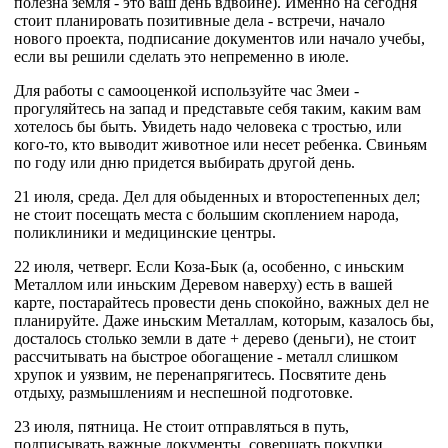
полезна земля - это ваш день вдвойне). Именно на сегодня
стоит планировать позитивные дела - встречи, начало
нового проекта, подписание документов или начало учебы,
если вы решили сделать это непременно в июле.
Для работы с самооценкой используйте час Змеи -
прогуляйтесь на запад и представьте себя таким, каким вам
хотелось бы быть. Увидеть надо человека с тростью, или
кого-то, кто выводит животное или несет ребенка. Свиньям
по году или дню придется выбирать другой день.
21 июля, среда. Дел для обыденных и второстепенных дел;
не стоит посещать места с большим скоплением народа,
поликлиники и медицинские центры.
22 июля, четверг. Если Коза-Бык (а, особенно, с иньским
Металлом или иньским Деревом наверху) есть в вашей
карте, постарайтесь провести день спокойно, важных дел не
планируйте. Даже иньским Металлам, которым, казалось бы,
досталось столько земли в дате + дерево (деньги), не стоит
рассчитывать на быстрое обогащение - металл слишком
хрупок и уязвим, не перенапрягитесь. Посвятите день
отдыху, размышлениям и неспешной подготовке.
23 июля, пятница. Не стоит отправляться в путь,
подписывать важные документы, совершать покупки.