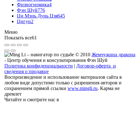
Физиогномика
4
Фэн Шуй
776
Ци Мэнь Дунь Цзя
645
Цигун
2
Меню
Показать все
61
© 2010
Жемчужина дракона
- Центр обучения и консультирования Фэн Шуй
Политика конфиденциальности
|
Договор-оферта и
сведения о продавце
Воспроизведение и использование материалов сайта в
любом виде допустимо только с разрешения авторов и
сохранением прямой ссылки
www.mingli.ru
. Карма не
дремлет
Читайте и смотрите нас в