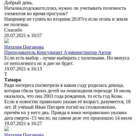
Добрый день,
Наталия,подскжите,плиз, нужно ли учитывать полезность
элементов во время прогулок?
Например не гулять во вторник 20.07го если огонь и земля
не полезны.
Спасибо
20.07.2021 в 10:57
Наталия Цыганова
Преподаватель
Консультант
Администратор
Автор
Если есть выбор - лучше выбирать с полезными. Но минуса
от неполезного нс в дне не будет.
19.07.2021 в 16:13
Т
Тамара
Ради интереса посмотрела в каком году родилась девица,
которая сбила троих детей на пешеходном переходе 16 июля,
оказалось, что она 2003 года рождения, то есть год Козы.
Если в новостях правильно указан её возраст, разумеется, 18
лет. И учёный Иван Пигарев погиб на столкновении,
причём их у него два. Правда в вики неправильно указана
дата смерти -15 число, на самом деле это произошло 14 июля
19.07.2021 в 16:27
Наталия Цыганова