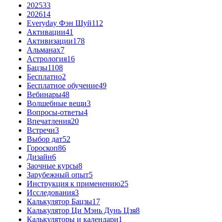
2025
33
2026
14
Everyday Фэн Шуй
112
Активации
41
Активизации
178
Альманах
7
Астрология
16
Бацзы
1108
Бесплатно
2
Бесплатное обучение
49
Вебинары
48
Волшебные вещи
3
Вопросы-ответы
4
Впечатления
20
Встречи
3
Выбор дат
52
Гороскоп
86
Дизайн
6
Заочные курсы
8
Зарубежный опыт
5
Инструкция к применению
25
Исследования
3
Калькулятор Бацзы
17
Калькулятор Ци Мэнь Дунь Цзя
8
Калькуляторы и календари
1