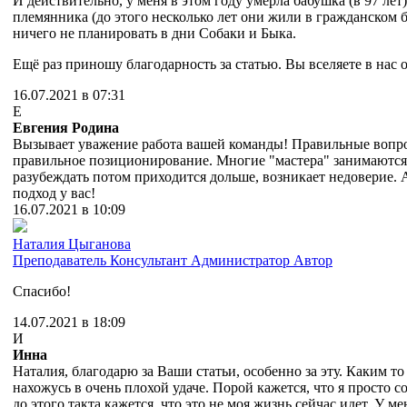
И действительно, у меня в этом году умерла бабушка (в 97 лет) 
племянника (до этого несколько лет они жили в гражданском б
ничего не планировать в дни Собаки и Быка.
Ещё раз приношу благодарность за статью. Вы вселяете в нас 
16.07.2021 в 07:31
Е
Евгения Родина
Вызывает уважение работа вашей команды! Правильные вопро
правильное позиционирование. Многие "мастера" занимаются
разубеждать потом приходится дольше, возникает недоверие
подход у вас!
16.07.2021 в 10:09
Наталия Цыганова
Преподаватель
Консультант
Администратор
Автор
Спасибо!
14.07.2021 в 18:09
И
Инна
Наталия, благодарю за Ваши статьи, особенно за эту. Каким то
нахожусь в очень плохой удаче. Порой кажется, что я просто с
до этого такта кажется, что это не моя жизнь сейчас идет. У м