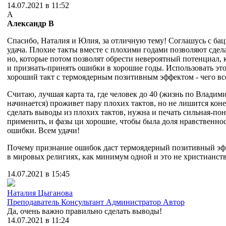
14.07.2021 в 11:52
А
Александр В
Спасибо, Наталия и Юлия, за отличную тему! Соглашусь с бац
удача. Плохие такты вместе с плохими годами позволяют сдел
но, которые потом позволят обрести невероятный потенциал, 
и признать-принять ошибки в хорошие годы. Использовать эт
хороший такт с термоядерным позитивным эффектом - чего вс
Считаю, лучшая карта та, где человек до 40 (жизнь по Влади
начинается) проживет пару плохих тактов, но не лишится коне
сделать выводы из плохих тактов, нужна и печать сильная-пон
применить, и фазы ци хорошие, чтобы была доля нравственнос
ошибки. Всем удачи!
Почему признание ошибок даст термоядерный позитивный эфф
в мировых религиях, как минимум одной и это не христианств
14.07.2021 в 15:45
Наталия Цыганова
Преподаватель
Консультант
Администратор
Автор
Да, очень важно правильно сделать выводы!
14.07.2021 в 11:24