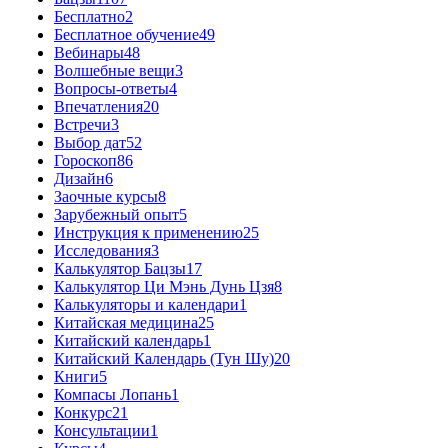
Бесплатно
2
Бесплатное обучение
49
Вебинары
48
Волшебные вещи
3
Вопросы-ответы
4
Впечатления
20
Встречи
3
Выбор дат
52
Гороскоп
86
Дизайн
6
Заочные курсы
8
Зарубежный опыт
5
Инструкция к применению
25
Исследования
3
Калькулятор Бацзы
17
Калькулятор Ци Мэнь Дунь Цзя
8
Калькуляторы и календари
1
Китайская медицина
25
Китайский календарь
1
Китайский Календарь (Тун Шу)
20
Книги
5
Компасы Лопань
1
Конкурс
21
Консультации
1