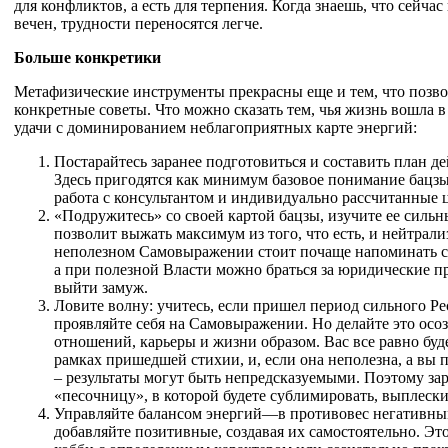
для конфликтов, а есть для терпения. Когда знаешь, что сейчас
вечен, трудности переносятся легче.
Больше конкретики
Метафизические инструменты прекрасны еще и тем, что позв
конкретные советы. Что можно сказать тем, чья жизнь вошла в
удачи с доминированием неблагоприятных карте энергий:
Постарайтесь заранее подготовиться и составить план д
Здесь пригодятся как минимум базовое понимание бацз
работа с консультантом и индивидуально рассчитанные 
«Подружитесь» со своей картой бацзы, изучите ее сильн
позволит выжать максимум из того, что есть, и нейтрали
неполезном Самовыражении стоит почаще напоминать се
а при полезной Власти можно браться за юридические 
выйти замуж.
Ловите волну: учитесь, если пришел период сильного Р
проявляйте себя на Самовыражении. Но делайте это осо
отношений, карьеры и жизни образом. Вас все равно буде
рамках пришедшей стихии, и, если она неполезна, а вы п
– результаты могут быть непредсказуемыми. Поэтому за
«песочницу», в которой будете сублимировать, выплескив
Управляйте балансом энергий—в противовес негативны
добавляйте позитивные, создавая их самостоятельно. Эт