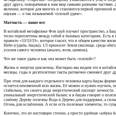
друг друга, поворачивая к нам мир самыми разными частями. 
явлении, которое для многих и становится первой причиной 
наукам — о так называемой «плохой удаче».
Матчасть — наше все
В китайской метафизике Фэн шуй изучает пространство, а Ба
тесно переплетены между собой в базовых категориях. Есть в
правило «33/33/33», которое гласит, что в общем качестве жизн
Небо (судьба, бацзы), 1/3 приносит Земля (жилище, среда обит
усилия самого человека (анализ, воля, цимень).
Что же такое удача и как она может быть «плохой»?
Жизнь и энергии цикличны. Наглядно мы видим это в китайск
месяцы, годы и десятилетние такты ритмично сменяют друг др
При этом для каждого отдельного человека карта бацзы форм
остается неизменной всю жизнь. Её можно и нужно изучать, о
стабильна, это своего рода энергетический паспорт личности.
уникальный энергетический баланс и в бацзы говорят о полез
слабому Дереву полезны Вода и Дерево для поддержки, а силь
Огонь для ослабления. А если есть полезные элементы, то сущ
Конечно, это не настоящие стихии, а просто удобная «азбука 