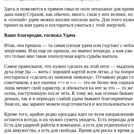
Здесь и появляется в прямом смысле поле непаханое для приме
дана нам)) Страхов, как обычно, много, глаза у них велики, но
в «плохой» удаче можно вполне неплохо жить. Для этого нужн
принесла вам удача и постараться ужиться с этой энергией.
Ваше благородие, госпожа Удача
Итак, она пришла — та самая плохая удача или год/такт с не
энергиями. Или еще не пришла, но маячит впереди, а нам уже з
это только мне такая злополучная карта судьбы выпала.
Самое правильное, что нужно сделать на этой ноте — выдохнут
духа (еще бы — жить с хорошей картой всем легко, а ты попро
постараться «сделать из лимонов лимонад». Отчаяние редко с
советчиком, а все оценки «+» и «-» — это не более чем социа
лишь меняет свой характер, и обижаться на нее за это — то же
осень, наступившую после лета. К тому же, как осенью быва
деньки, так и в периодах слабой удачи бывают благоприятные
Зная их, мы заранее можем подготовиться и воспользоваться 
Кроме того, крайне редко просадка идет по всем направления
остаются всегда, и их нужно суметь увидеть. Есть периоды для 
Есть для ударной работы в компании, а есть для уединенного т
для замужества, а есть для свободы. Время для риска и время 