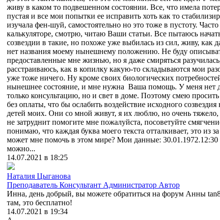
живу в каком то подвешенном состоянии. Все, что имела потер
пустая и все мои попытки ее исправить хоть как то стабилизи
изучала фен-шуй, самостоятельно но это тоже в пустоту. Част
калькуляторе, смотрю, читаю Ваши статьи. Все пытаюсь начат
созвездии в такие, но похоже уже выбилась из сил, живу, как да
нет названия моему нынешнему положению. Не буду описыват
предоставленные мне жизнью, но я даже смиряться разучилась
расстраиваюсь, как в копилку какую-то складываются мои раз
уже тоже ничего. Ну кроме своих биологических потребностей
нынешнее состояние, и мне нужна Ваша помощь. У меня нет де
только консультацию, но и свет в доме. Поэтому смею просить 
без оплаты, что бы ослабить воздействие исходного созвездия н
детей моих. Они со мной живут, я их люблю, но очень тяжело,
не затруднит помогите мне пожалуйста, посоветуйте смягчение
понимаю, что каждая буква моего текста отталкивает, это из за
может мне помочь в этом мире? Мои данные: 30.01.1972.12:30
можно...
14.07.2021 в 18:25
Наталия Цыганова
Преподаватель
Консультант
Администратор
Автор
Инна, день добрый, вы можете обратиться на форум Анны tan8
там, это бесплатно!
14.07.2021 в 19:34