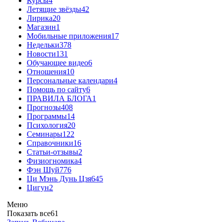
Курсы
4
Летящие звёзды
42
Лирика
20
Магазин
1
Мобильные приложения
17
Недельки
378
Новости
131
Обучающее видео
6
Отношения
10
Персональные календари
4
Помощь по сайту
6
ПРАВИЛА БЛОГА
1
Прогнозы
408
Программы
14
Психология
20
Семинары
122
Справочники
16
Статьи-отзывы
2
Физиогномика
4
Фэн Шуй
776
Ци Мэнь Дунь Цзя
645
Цигун
2
Меню
Показать все
61