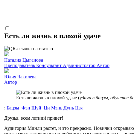
Есть ли жизнь в плохой удаче
Наталия Цыганова
Преподаватель
Консультант
Администратор
Автор
Юлия Чакилева
Автор
Есть ли жизнь в плохой удаче (
удача в бацзы, обучение б
:
Бацзы
Фэн Шуй
Ци Мэнь Дунь Цзя
Друзья, всем летний привет!
Аудитория Минли растет, и это прекрасно. Новички открываю
метафизику, «старички» по-доброму ухмыляются в усы, а эне