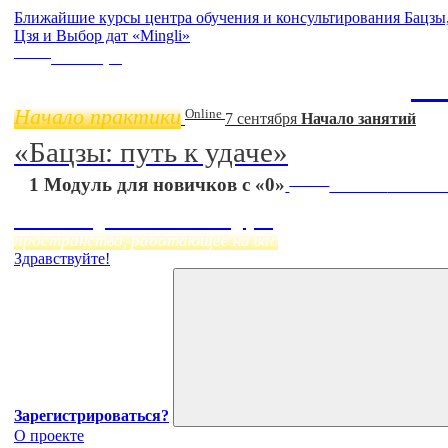
Ближайшие курсы центра обучения и консультирования Бацз
Цзя и Выбор дат «Mingli»
Online
11 ноября
Ба
Начало практики
Online
7 сентября
Начало занятий
«Бацзы: путь к удаче»
Online
1 Модуль для новичков с «0»
Начало:
23 Сент
Фэн Шуй онлайн-курс
пространство, работающее на вас
Здравствуйте!
Зарегистрироваться?
О проекте