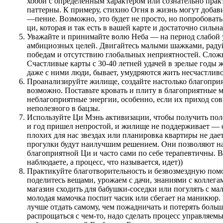
хобби с определенным характером или сознательно пра
паттерны. К примеру, стихию Огня в жизнь могут добав
—пение. Возможно, это будет не просто, но попробовать
ци, которая и так есть в вашей карте и достаточно сильна
Уважайте и принимайте волю Неба — на период слабой у
амбициозных целей. Двигайтесь малыми шажками, раду
победам и отсутствию глобальных неприятностей. Слож
Счастливые карты с 30-40 летней удачей в зрелые годы 
даже с ними люди, бывает, умудряются жить несчастливо
Проанализируйте жилище, создайте настолько благоприя
возможно. Поставьте кровать и плиту в благоприятные м
неблагоприятные энергии, особенно, если их приход со
неполезного в бацзы.
Используйте Ци Мэнь активизации, чтобы получить пол
и год пришел непростой, и жилище не поддерживает — с
плохих для нас звездах или планировка квартиры не дает
прогулки будут наилучшим решением. Они позволяют н
благоприятной Ци и часто сами по себе терапевтичны. В
наблюдаете, а процесс, что называется, идет))
Практикуйте благотворительность и безвозмездную пом
поделитесь вещами, урожаем с дачи, знаниями с коллег
магазин сходить для бабушки-соседки или погулять с ма
молодая мамочка поспит часик или сбегает на маникюр. 
лучше отдать самому, чем пожадничать и потерять больш
распрощаться с чем-то, надо сделать процесс управляем