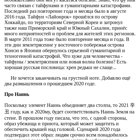
часто связан с тайфунами и гуманитарными катастрофами.
Последний раз повторение года и месяца было в августе
2016 года. Тайфун «Лайонрок» прошёлся по острову
Хоккайдо, по территориям Северной Кореи и затронул
также наш Приморский край и Южный Сахалин, принёс
много неприятностей и проблем для жителей этих регионов.
В марте 2011 года тоже было повторение месяца и года. В
эти дни землетрясение у восточного побережья острова
Хонсю в Японии обернулось серьезной гуманитарной и
техногенной катастрофой. Что хуже для человечества -
тайфуны / землетрясения или новая волна болезни? Есть
хорошая русская пословица: хрен редьки не слаще...
Не хочется заканчивать на грустной ноте. Добавлю ещё
два размышления о прошедшем 2020 годе.
Про Наинь
Поскольку элемент Наинь объединяет два столпа, то 2021 辛
丑 году, как и 2020му, будет соответствовать Наинь Земля на
стене. В прошлом году писала, что это, с одной стороны,
образ убежища и приюта, который может защитить и
обеспечить крышей над головой. Сценарий 2020 года
подтвердил этот образ: людям срочно всем понадобилось