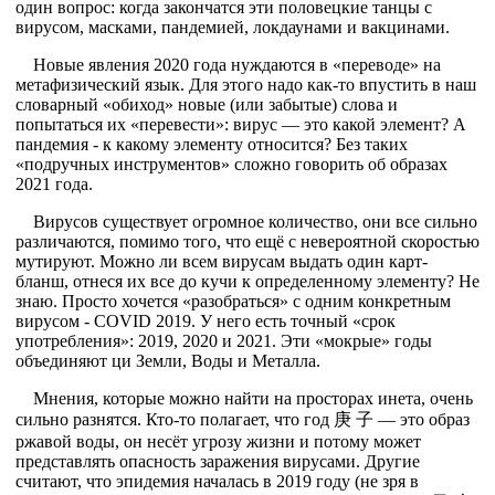
один вопрос: когда закончатся эти половецкие танцы с
вирусом, масками, пандемией, локдаунами и вакцинами.
Новые явления 2020 года нуждаются в «переводе» на
метафизический язык. Для этого надо как-то впустить в наш
словарный «обиход» новые (или забытые) слова и
попытаться их «перевести»: вирус — это какой элемент? А
пандемия - к какому элементу относится? Без таких
«подручных инструментов» сложно говорить об образах
2021 года.
Вирусов существует огромное количество, они все сильно
различаются, помимо того, что ещё с невероятной скоростью
мутируют. Можно ли всем вирусам выдать один карт-
бланш, отнеся их все до кучи к определенному элементу? Не
знаю. Просто хочется «разобраться» с одним конкретным
вирусом - COVID 2019. У него есть точный «срок
употребления»: 2019, 2020 и 2021. Эти «мокрые» годы
объединяют ци Земли, Воды и Металла.
Мнения, которые можно найти на просторах инета, очень
сильно разнятся. Кто-то полагает, что год 庚 子 — это образ
ржавой воды, он несёт угрозу жизни и потому может
представлять опасность заражения вирусами. Другие
считают, что эпидемия началась в 2019 году (не зря в