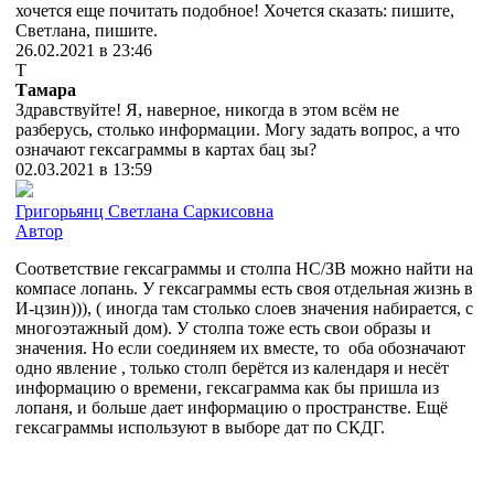
хочется еще почитать подобное! Хочется сказать: пишите,
Светлана, пишите.
26.02.2021 в 23:46
Т
Тамара
Здравствуйте! Я, наверное, никогда в этом всём не
разберусь, столько информации. Могу задать вопрос, а что
означают гексаграммы в картах бац зы?
02.03.2021 в 13:59
Григорьянц Светлана Саркисовна
Автор
Соответствие гексаграммы и столпа НС/ЗВ можно найти на
компасе лопань. У гексаграммы есть своя отдельная жизнь в
И-цзин))), ( иногда там столько слоев значения набирается, с
многоэтажный дом). У столпа тоже есть свои образы и
значения. Но если соединяем их вместе, то оба обозначают
одно явление , только столп берётся из календаря и несёт
информацию о времени, гексаграмма как бы пришла из
лопаня, и больше дает информацию о пространстве. Ещё
гексаграммы используют в выборе дат по СКДГ.