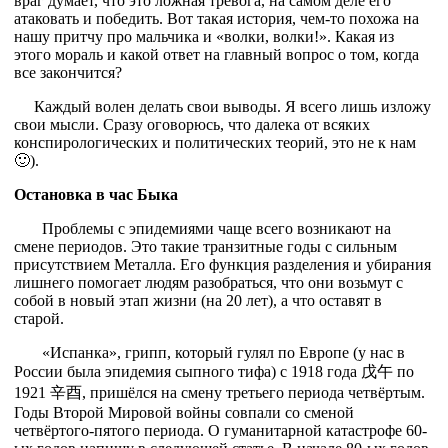
враг думает, что это ложная тревога, на самом деле его
атаковать и победить. Вот такая история, чем-то похожа на
нашу притчу про мальчика и «волки, волки!». Какая из
этого мораль и какой ответ на главный вопрос о том, когда
все закончится?
Каждый волен делать свои выводы. Я всего лишь изложу
свои мысли. Сразу оговорюсь, что далека от всяких
конспирологических и политических теорий, это не к нам
🙂).
Остановка в час Быка
Проблемы с эпидемиями чаще всего возникают на
смене периодов. Это такие транзитные годы с сильным
присутствием Металла. Его функция разделения и убирания
лишнего помогает людям разобраться, что они возьмут с
собой в новый этап жизни (на 20 лет), а что оставят в
старой.
«Испанка», грипп, который гулял по Европе (у нас в
России была эпидемия сыпного тифа) с 1918 года 戊午 по
1921 辛酉, пришёлся на смену третьего периода четвёртым.
Годы Второй Мировой войны совпали со сменой
четвёртого-пятого периода. О гуманитарной катастрофе 60-