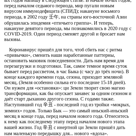
ых годов напишу в следующей статье. В начале 80-ых годов,
перед началом седьмого периода, мир пугали новым
вирусом иммунодефицита (СПИД); накануне восьмого
периода, в 2002 году 壬午, на страны юго-восточной Азии
обрушилась эпидемия «птичьего гриппа». И теперь,
накануне девятого периода, мы познакомились в 2020 году с
COVID-2019. Один период сменяет другой и бросает нам
вызовы.
Коронавирус пришёл для того, чтоб сбить нас с ритма
«привычки», сменить наши наработанные паттерны,
остановить маховик повседневности. Дать нам время для
перезагрузки и подготовки. Так, самое темное время суток
бывает перед рассветом, в час Быка (с часу до трёх ночи). В
конце каждого времени года, сезона, приходит земляной
месяц, (Земля особенно сильна его последние 15-18 дней).
Он нужен для «остановки»: ци Земли творит свою магию
трансформации, как бы опускает занавес за одним сезоном и
даёт старт дыханию другого сезона. С годами также.
Наступивший год 辛丑 - последний год из тройки «мокрых,
зимних» годов. Только Бык — это самый иньский-иньский
месяц в конце года, перед началом нового года. Отнеситесь
к нему как последнему этапу перед началом нового этапа
вашей жизни. Год 辛丑 с инертной ци Земли пришёл дать
нам маленькую передышку для... нового «вдоха».