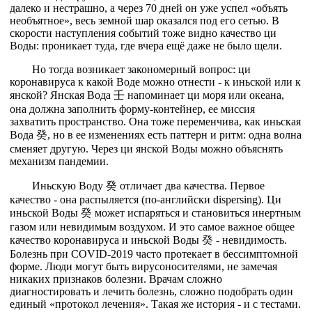
далеко и нестрашно, а через 70 дней он уже успел «объять
необъятное», весь земной шар оказался под его сетью. В
скорости наступления событий тоже видно качество ци
Воды: проникает туда, где вчера ещё даже не было щели.
Но тогда возникает закономерный вопрос: ци
коронавируса к какой Воде можно отнести - к иньской или к
янской? Янская Вода 壬 напоминает ци моря или океана,
она должна заполнить форму-контейнер, ее миссия
захватить пространство. Она тоже переменчива, как иньская
Вода 癸, но в ее изменениях есть паттерн и ритм: одна волна
сменяет другую. Через ци янской Воды можно объяснять
механизм пандемии.
Иньскую Воду 癸 отличает два качества. Первое
качество - она распыляется (по-английски dispersing). Ци
иньской Воды 癸 может испаряться и становиться инертным
газом или невидимым воздухом. И это самое важное общее
качество коронавируса и иньской Воды 癸 - невидимость.
Болезнь при COVID-2019 часто протекает в бессимптомной
форме. Люди могут быть вирусоносителями, не замечая
никаких признаков болезни. Врачам сложно
диагностировать и лечить болезнь, сложно подобрать один
единый «протокол лечения». Такая же история - и с тестами.