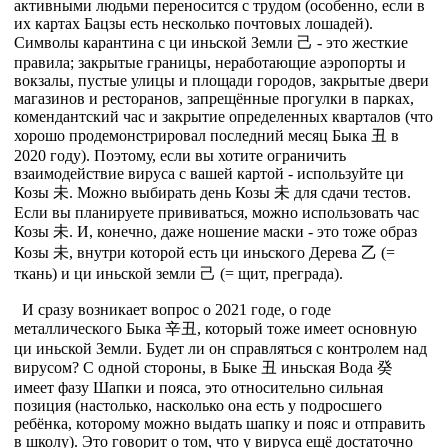
активными людьми переносится с трудом (особенно, если в
их картах Бацзы есть несколько почтовых лошадей).
Символы карантина с ци иньской Земли 己 - это жесткие
правила; закрытые границы, неработающие аэропорты и
вокзалы, пустые улицы и площади городов, закрытые двери
магазинов и ресторанов, запрещённые прогулки в парках,
комендантский час и закрытие определенных кварталов (что
хорошо продемонстрировал последний месяц Быка 丑 в
2020 году). Поэтому, если вы хотите ограничить
взаимодействие вируса с вашей картой - используйте ци
Козы 未. Можно выбирать день Козы 未 для сдачи тестов.
Если вы планируете прививаться, можно использовать час
Козы 未. И, конечно, даже ношение маски - это тоже образ
Козы 未, внутри которой есть ци иньского Дерева 乙 (=
ткань) и ци иньской земли 己 (= щит, преграда).
И сразу возникает вопрос о 2021 годе, о годе
металлического Быка 辛丑, который тоже имеет основную
ци иньской Земли. Будет ли он справляться с контролем над
вирусом? С одной стороны, в Быке 丑 иньская Вода 癸
имеет фазу Шапки и пояса, это относительно сильная
позиция (настолько, насколько она есть у подросшего
ребёнка, которому можно выдать шапку и пояс и отправить
в школу). Это говорит о том, что у вируса ещё достаточно