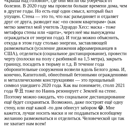
«крыша над головой», где они могли бы уберечься от
болезни. В 2020 году мы провели больше времени дома, чем
в другие годы. Но есть ещё один смысл, который был
упущен. Стена — это то, что нас разъединяет и отдаляет
друг от друга, разводит нас «по своим квартирам» (как
метко заметил мой учитель Эдуардо Хесс: маска - тоже
метафора стены или «щита», через неё мы вынуждены
ограждаться от энергии года). И тогда можно объяснить,
откуда в этом году столько энергии, заставляющей
размежеваться (усиление движения афроамериканцев в
США), отделиться (социальное дистанцирование), провести
черту (полоски на полу с разбивкой на 1,5 метра), закрыть
границу, посадить в тюрьму и т.д. В течение года
оборонительные сооружения возвели вдоль Белого дома. И,
конечно, Капитолий, обнесённый бетонными ограждениями
и металлическими конструкциями — это прощальный
символ ушедшего 2020 года. Как вы понимаете, столп 2021
года 辛丑 тоже по Наинь резонирует с Землей на стене.
Поэтому можно ожидать, что социальное дистанцирование
ещё будет сохраняться. Возможно, даже построят ещё одну
стену, или ещё какой -то дом обнесут забором 😂. Мне
кажется, лучше носить маски и не поддаваться всеобщему
желанию размежеваться и отделиться. Человеческой ци так
не хватает нам всем!