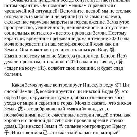
потом карантин. Он помогает медикам справляться с
чрезвычайной ситуацией. Вспомните, весной мы не столько
огорчались (а многие и не верили) из-за самой болезни,
сколько нас удручали запреты на передвижение. Замкнутое
пространство, уединенность, неподвижность и отсутствие
социальных контактов - все это признаки Земли. Поэтому
карантин, временное пребывание дома в течение 2020 года
можно перевести на наш метафизический язык как ци
Земли. Она может контролировать иньскую Воду 癸.
Именно поэтому многие Мастера (например, Бенсон Йео)
делали прогнозы, что к июлю 2020 года иньская вода 癸
«сядет на козу» (未), ослабит свои позиции, и будет спад
болезни.
Какая Земля лучше контролирует Иньскую воду 癸? Ци
янской Земли 戊 комбинируется с ци иньской Воды 癸: это
образ Горы, окружённой тучами; образ отшельнического
ухода от мира и скрытия в горах. Можно сказать, что янская
Земля 戊 - это добровольный «мягкий» локдаун, с
послаблениями все те счастливые истории людей о том, как
хорошо и с пользой для себя они провели время в стенах
дома). Ци иньской Земли 己 сильнее контролирует Крысу
子. Иньская земля 己 - это жесткий карантин, который