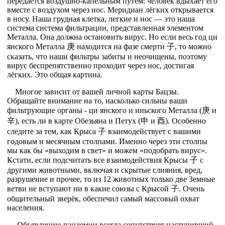
передаётся воздушно-капельным путём: человек вдыхает его
вместе с воздухом через нос. Меридиан лёгких открывается
в носу. Наша грудная клетка, легкие и нос — это наша
система система фильтрации, представленная элементом
Металла. Она должна остановить вирус. Но если весь год ци
янского Металла 庚 находится на фазе смерти 子, то можно
сказать, что наши фильтры забиты и неочищены, поэтому
вирус беспрепятственно проходит через нос, достигая
лёгких. Это общая картина.
Многое зависит от вашей личной карты Бацзы.
Обращайте внимание на то, насколько сильны ваши
фильтрующие органы - ци янского и иньского Металла (庚 и
辛), есть ли в карте Обезьяна и Петух (申 и 酉). Особенно
следите за тем, как Крыса 子 взаимодействует с вашими
годовым и месячным столпами. Именно через эти столпы
мы как бы «выходим в свет» и можем «подобрать вирус».
Кстати, если подсчитать все взаимодействия Крысы 子 с
другими животными, включая и скрытые слияния, вред,
разрушение и прочее, то из 12 животных только две Земные
ветви не вступают ни в какие союзы с Крысой 子. Очень
общительный зверёк, обеспечил самый массовый охват
населения.
Объявлению пандемии всегда сопутствует наступивший