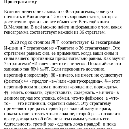
Про стратагему
Если вы ничего не слышали о 36 стратагемах, советую
почитать в Википедии. Там есть хорошая статья, которая
достаточно правильно все объясняет. Есть ещё книга
В.Малявина. В ней можно найти информацию о том, какая
гексаграмма соответствует каждой из 36 стратагем.
2020 год со столпом 庚子 соответствует 42 гексаграмме
И-цзин и 7 стратагеме из «Трактата о 36 стратагемах». Это
стратагема равных сил, ее применяют, когда ваши силы и
силы вашего противника приблизительно равны. Как звучит
7 стратагема? «Извлечь нечто из ничего». По-китайски это
записано так 無中生有. Если переводить дословно,
иероглиф к иероглифу: 無 - ничего, не имеет, не существует
(фантом); 中 - предлог «в»/ или «центр/середина», 生- этот
иероглиф всем знаком и понятен «рождение, порождать»,
有- иметь, обладать, существовать, содержать. «Ничего» в
данном случае это уловка, обман, что-то фейковое, а «что-
то» — это истинный, скрытый смысл. Эту стратагему
применяют три раза: первый раз надо обмануть врага,
показать или затеять что-то ложное, второй раз - позволить
врагу догадаться об обмане и тем самым усыпить его
бдительность, третий раз - сделать ложь правдой, и пока