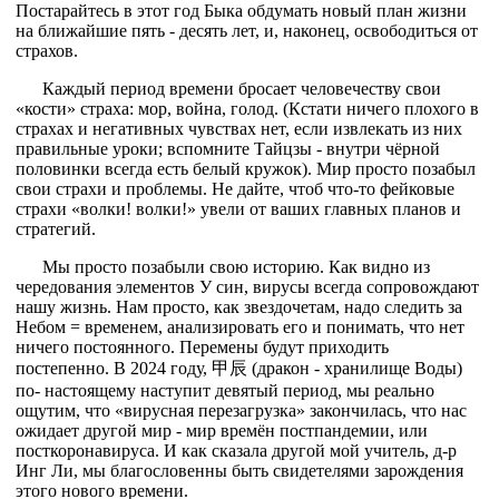
Постарайтесь в этот год Быка обдумать новый план жизни
на ближайшие пять - десять лет, и, наконец, освободиться от
страхов.
Каждый период времени бросает человечеству свои
«кости» страха: мор, война, голод. (Кстати ничего плохого в
страхах и негативных чувствах нет, если извлекать из них
правильные уроки; вспомните Тайцзы - внутри чёрной
половинки всегда есть белый кружок). Мир просто позабыл
свои страхи и проблемы. Не дайте, чтоб что-то фейковые
страхи «волки! волки!» увели от ваших главных планов и
стратегий.
Мы просто позабыли свою историю. Как видно из
чередования элементов У син, вирусы всегда сопровождают
нашу жизнь. Нам просто, как звездочетам, надо следить за
Небом = временем, анализировать его и понимать, что нет
ничего постоянного. Перемены будут приходить
постепенно. В 2024 году, 甲辰 (дракон - хранилище Воды)
по- настоящему наступит девятый период, мы реально
ощутим, что «вирусная перезагрузка» закончилась, что нас
ожидает другой мир - мир времён постпандемии, или
посткоронавируса. И как сказала другой мой учитель, д-р
Инг Ли, мы благословенны быть свидетелями зарождения
этого нового времени.