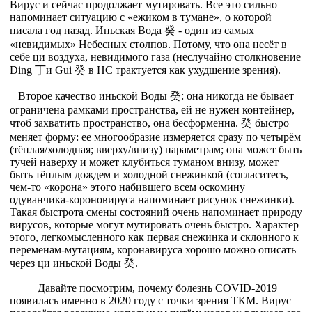
Вирус и сейчас продолжает мутировать. Все это сильно
напоминает ситуацию с «ежиком в тумане», о которой
писала год назад. Иньская Вода 癸 - один из самых
«невидимых» Небесных столпов. Потому, что она несёт в
себе ци воздуха, невидимого газа (неслучайно столкновение
Ding 丁и Gui 癸 в НС трактуется как ухудшение зрения).
Второе качество иньской Воды 癸: она никогда не бывает
ограничена рамками пространства, ей не нужен контейнер,
чтоб захватить пространство, она бесформенна. 癸 быстро
меняет форму: ее многообразие измеряется сразу по четырём
(тёплая/холодная; вверху/внизу) параметрам; она может быть
тучей наверху и может клубиться туманом внизу, может
быть тёплым дождем и холодной снежинкой (согласитесь,
чем-то «корона» этого набившего всем оскомину
одуванчика-короновируса напоминает рисунок снежинки).
Такая быстрота смены состояний очень напоминает природу
вирусов, которые могут мутировать очень быстро. Характер
этого, легкомысленного как первая снежинка и склонного к
переменам-мутациям, коронавируса хорошо можно описать
через ци иньской Воды 癸.
Давайте посмотрим, почему болезнь COVID-2019
появилась именно в 2020 году с точки зрения ТКМ. Вирус