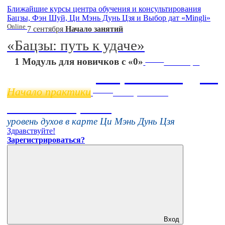
Ближайшие курсы центра обучения и консультирования
Бацзы, Фэн Шуй, Ци Мэнь Дунь Цзя и Выбор дат «Mingli»
Online
7 сентября
Начало занятий
«Бацзы: путь к удаче»
Online
1 Модуль для новичков с «0»
11 ноября
Бацзы 2 Модуль
Начало практики
Online
16 августа 11:00
Тонкие настройки
уровень духов в карте Ци Мэнь Дунь Цзя
Здравствуйте!
Зарегистрироваться?
Вход