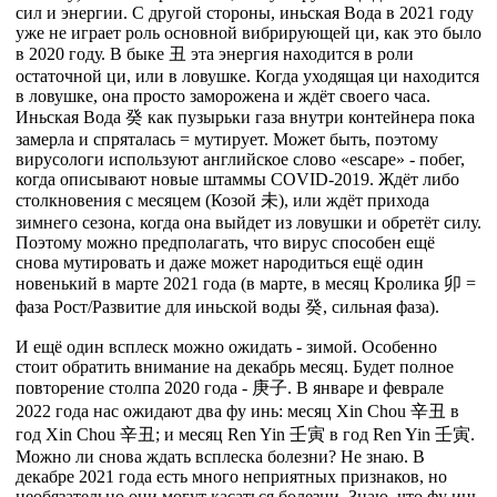
сил и энергии. С другой стороны, иньская Вода в 2021 году
уже не играет роль основной вибрирующей ци, как это было
в 2020 году. В быке 丑 эта энергия находится в роли
остаточной ци, или в ловушке. Когда уходящая ци находится
в ловушке, она просто заморожена и ждёт своего часа.
Иньская Вода 癸 как пузырьки газа внутри контейнера пока
замерла и спряталась = мутирует. Может быть, поэтому
вирусологи используют английское слово «escape» - побег,
когда описывают новые штаммы COVID-2019. Ждёт либо
столкновения с месяцем (Козой 未), или ждёт прихода
зимнего сезона, когда она выйдет из ловушки и обретёт силу.
Поэтому можно предполагать, что вирус способен ещё
снова мутировать и даже может народиться ещё один
новенький в марте 2021 года (в марте, в месяц Кролика 卯 =
фаза Рост/Развитие для иньской воды 癸, сильная фаза).
И ещё один всплеск можно ожидать - зимой. Особенно
стоит обратить внимание на декабрь месяц. Будет полное
повторение столпа 2020 года - 庚子. В январе и феврале
2022 года нас ожидают два фу инь: месяц Xin Chou 辛丑 в
год Xin Chou 辛丑; и месяц Ren Yin 壬寅 в год Ren Yin 壬寅.
Можно ли снова ждать всплеска болезни? Не знаю. В
декабре 2021 года есть много неприятных признаков, но
необязательно они могут касаться болезни. Знаю, что фу инь