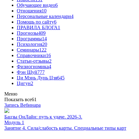
Обучающее видео
6
Отношения
10
Персональные календари
4
Помощь по сайту
6
ПРАВИЛА БЛОГА
1
Прогнозы
409
Программы
14
Психология
20
Семинары
122
Справочники
16
Статьи-отзывы
2
Физиогномика
4
Фэн Шуй
777
Ци Мэнь Дунь Цзя
645
Цигун
2
Меню
Показать все
61
Запись Вебинара
Бацзы ОнЛайн: путь к удаче. 2026-3.
Модуль 1
Занятие 4. Сила/слабость карты. Специальные типы карт