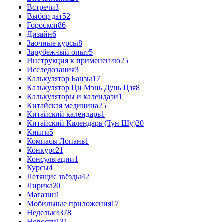
Встречи
3
Выбор дат
52
Гороскоп
86
Дизайн
6
Заочные курсы
8
Зарубежный опыт
5
Инструкция к применению
25
Исследования
3
Калькулятор Бацзы
17
Калькулятор Ци Мэнь Дунь Цзя
8
Калькуляторы и календари
1
Китайская медицина
25
Китайский календарь
1
Китайский Календарь (Тун Шу)
20
Книги
5
Компасы Лопань
1
Конкурс
21
Консультации
1
Курсы
4
Летящие звёзды
42
Лирика
20
Магазин
1
Мобильные приложения
17
Недельки
378
Новости
131