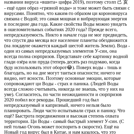
названии вируса «вшита» цифра 2019), поэтому столп 己 亥
- ещё один образ «грязной воды» и тоже может быть связан с
вирусами. Понятно, что каким-то образом ци короновируса
связана с Водой; это самая мощная и вибрирующая энергия
в последние два года. Какие свойства Воды можно увидеть
в ошеломительных событиях 2020 года? Прежде всего,
непредсказуемость. Никто в начале года не мог предвидеть,
что спустя два месяца все население планеты обездвижится
(на локдауне окажется каждый шестой житель Земли). Вода -
один из самых непредсказуемых элементов У-син, она
всегда полна сюрпризов. Представьте себе картинку водной
глади озёра или пруда (теперь десять раз подумаю, когда
буду использовать этот оборот😂). Поверх воды - тишь и
благодать, но на дне могут таиться опасности; ничего не
видно, нет ясности. Поэтому основные эмоции, которые
сопровождают ци Воды - страх и паника. (Людей Воды
всегда сложно считывать, никогда не знаешь, что у них на
уме). Согласитесь, по части неожиданности и сюрпризов
2020 побил все рекорды. Прошедший год был
непредсказуемый и капризный, ничего нельзя было
планировать. Люди часто испытывали страх и панику. Что
ещё? Быстрота передвижения и высокая степень охвата
территории. Ци Воды - самый быстрый элемент У-син. (С
ней только Огонь может поспорить в скорости). Ещё на
Новый год вирус был в Китае, и нам казалось, что это