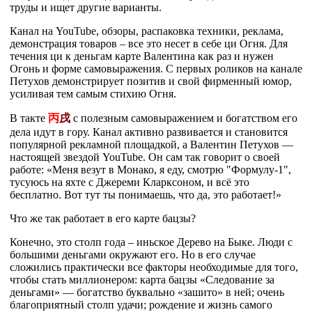
труды и ищет другие варианты.
Канал на YouTube, обзоры, распаковка техники, реклама,
демонстрация товаров – все это несет в себе ци Огня. Для
течения ци к деньгам карте Валентина как раз и нужен
Огонь и форме самовыражения. С первых роликов на канале
Петухов демонстрирует позитив и свой фирменный юмор,
усиливая тем самым стихию Огня.
В такте
丙
戌
с полезным самовыражением и богатством его
дела идут в гору. Канал активно развивается и становится
популярной рекламной площадкой, а Валентин Петухов —
настоящей звездой YouTube. Он сам так говорит о своей
работе: «Меня везут в Монако, я еду, смотрю "Формулу-1",
тусуюсь на яхте с Джереми Кларксоном, и всё это
бесплатно. Вот тут ты понимаешь, что да, это работает!»
Что же так работает в его карте бацзы?
Конечно, это столп года – иньское Дерево на Быке. Люди с
большими деньгами окружают его. Но в его случае
сложились практически все факторы необходимые для того,
чтобы стать миллионером: карта бацзы «Следование за
деньгами» — богатство буквально «зашито» в ней; очень
благоприятный столп удачи; рождение и жизнь самого