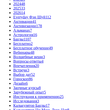
2024
48
2025
33
2026
14
Everyday Фэн Шуй
112
Активации
41
Активизации
178
Альманах
7
Астрология
16
Бацзы
1107
Бесплатно
2
Бесплатное обучение
49
Вебинары
48
Волшебные вещи
3
Вопросы-ответы
4
Впечатления
20
Встречи
3
Выбор дат
52
Гороскоп
86
Дизайн
6
Заочные курсы
8
Зарубежный опыт
5
Инструкция к применению
25
Исследования
3
Калькулятор Бацзы
17
Калькулятор Ци Мэнь Дунь Цзя
8