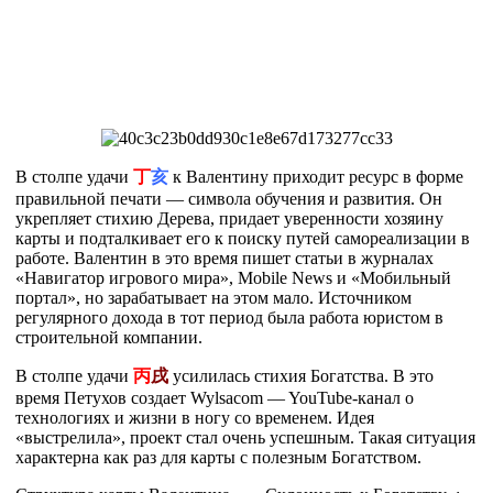
В столпе удачи
丁
亥
к Валентину приходит ресурс в форме
правильной печати — символа обучения и развития. Он
укрепляет стихию Дерева, придает уверенности хозяину
карты и подталкивает его к поиску путей самореализации в
работе. Валентин в это время пишет статьи в журналах
«Навигатор игрового мира», Mobile News и «Мобильный
портал», но зарабатывает на этом мало. Источником
регулярного дохода в тот период была работа юристом в
строительной компании.
В столпе удачи
丙
戌
усилилась стихия Богатства. В это
время Петухов создает Wylsacom — YouTube-канал о
технологиях и жизни в ногу со временем. Идея
«выстрелила», проект стал очень успешным. Такая ситуация
характерна как раз для карты с полезным Богатством.