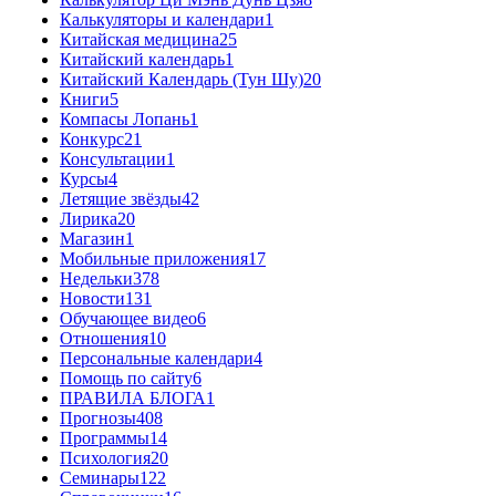
Калькуляторы и календари
1
Китайская медицина
25
Китайский календарь
1
Китайский Календарь (Тун Шу)
20
Книги
5
Компасы Лопань
1
Конкурс
21
Консультации
1
Курсы
4
Летящие звёзды
42
Лирика
20
Магазин
1
Мобильные приложения
17
Недельки
378
Новости
131
Обучающее видео
6
Отношения
10
Персональные календари
4
Помощь по сайту
6
ПРАВИЛА БЛОГА
1
Прогнозы
408
Программы
14
Психология
20
Семинары
122