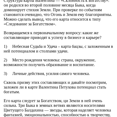
Структура карты Валентина — «Склонность к Богатству»:
он родился во второй половине месяца Быка, когда
доминирует стихия Земли. При проверке по событиям
становится очевидно, что Огонь и Земля ему благоприятны.
Можно сделать вывод, что его карта относится к типу
«Следование за Богатством».
Возвращаемся к первоначальному вопросу: какие же
составляющие приводят к успеху в бизнесе и карьере?
1) Небесная Судьба и Удача – карта бацзы, с заложенным в
ней потенциалом и столпами удачи.
2) Место рождения человека: страна, окружение,
возможности получить образование и воспитание.
3) Личные действия, усилия самого человека.
Сквозь призму этих составляющих и давайте посмотрим,
заложен ли в карте Валентина Петухова потенциал стать
богатым.
Его карта следует за Богатством, ци Земли в ней очень
сильна. Три Быка в земных ветвях являются носителями
Цветущего Балдахина — звезды, которая наделяет человека
фантазией, эмоциональностью, способностью к творчеству,