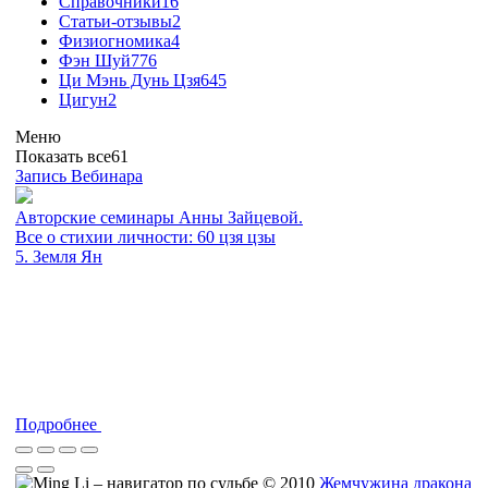
Справочники
16
Статьи-отзывы
2
Физиогномика
4
Фэн Шуй
776
Ци Мэнь Дунь Цзя
645
Цигун
2
Меню
Показать все
61
Запись Вебинара
Авторские семинары Анны Зайцевой.
Все о стихии личности: 60 цзя цзы
5. Земля Ян
Подробнее
© 2010
Жемчужина дракона