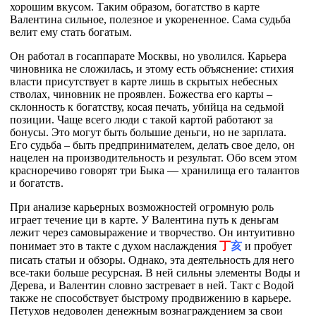
хорошим вкусом. Таким образом, богатство в карте
Валентина сильное, полезное и укорененное. Сама судьба
велит ему стать богатым.
Он работал в госаппарате Москвы, но уволился. Карьера
чиновника не сложилась, и этому есть объяснение: стихия
власти присутствует в карте лишь в скрытых небесных
стволах, чиновник не проявлен. Божества его карты –
склонность к богатству, косая печать, убийца на седьмой
позиции. Чаще всего люди с такой картой работают за
бонусы. Это могут быть большие деньги, но не зарплата.
Его судьба – быть предпринимателем, делать свое дело, он
нацелен на производительность и результат. Обо всем этом
красноречиво говорят три Быка — хранилища его талантов
и богатств.
При анализе карьерных возможностей огромную роль
играет течение ци в карте. У Валентина путь к деньгам
лежит через самовыражение и творчество. Он интуитивно
понимает это в такте с духом наслаждения
丁
亥
и пробует
писать статьи и обзоры. Однако, эта деятельность для него
все-таки больше ресурсная. В ней сильны элементы Воды и
Дерева, и Валентин словно застревает в ней. Такт с Водой
также не способствует быстрому продвижению в карьере.
Петухов недоволен денежным вознаграждением за свои