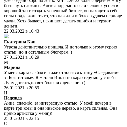
уже создано хорошо жить. Хотя 22и 23 воды с деревом могут
быть чуть сложнее. Александр, часто если человек успел в
хороший такт создать успешный бизнес, он находит в себе
силы поддерживать то, что нажил и в более худшем периоде
удачи. Хотя бывает, начинают делать ошибки и теряют
деньги.
22.03.2022 в 10:43
Екатерина Кан
Угроза действительно пришла. И не только к этому герою
статьи, но и остальным блогерам. )
27.01.2021 в 10:29
М
Марина
У меня карта слабая и тоже
относится к типу «Следование
за Богатством». Я металл Инь и по характеру могу с неба
Луну достать,но вот больших денег нет ((
26.01.2021 в 20:59
Н
Надежда
Анна, спасибо, за интересную статью. У моей дочери в
карте три козы и она иньское дерево, а карта сильная. Она
прямо артистка у меня)))
25.01.2021 в 22:15
С