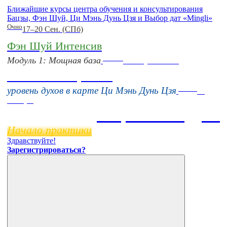
Ближайшие курсы центра обучения и консультирования
Бацзы, Фэн Шуй, Ци Мэнь Дунь Цзя и Выбор дат «Mingli»
Очно
17–20 Сен. (СПб)
Фэн Шуй Интенсив
Online
Модуль 1: Мощная база
16 августа 11:00
Тонкие настройки
Online
уровень духов в карте Ци Мэнь Дунь Цзя
11
ноября
Бацзы 2 Модуль
Начало практики
Здравствуйте!
Зарегистрироваться?