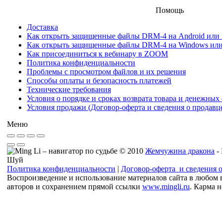
Помощь
Доставка
Как открыть защищенные файлы DRM-4 на Android или iO
Как открыть защищенные файлы DRM-4 на Windows ил
Как присоединиться к вебинару в ZOOM
Политика конфиденциальности
Проблемы с просмотром файлов и их решения
Способы оплаты и безопасность платежей
Технические требования
Условия о порядке и сроках возврата товара и денежных 
Условия продажи (Договор-оферта и сведения о продавц
Меню
© 2010
Жемчужина дракона
-
Шуй
Политика конфиденциальности
|
Договор-оферта и сведения 
Воспроизведение и использование материалов сайта в любом 
авторов и сохранением прямой ссылки
www.mingli.ru
. Карма 