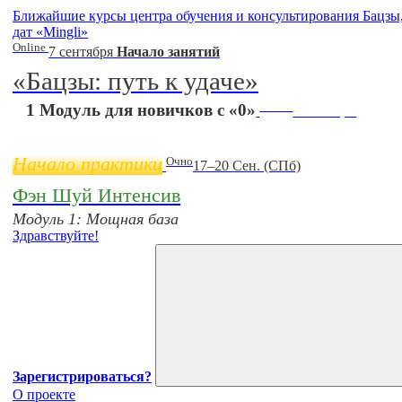
Ближайшие курсы центра обучения и консультирования Бацз
дат «Mingli»
Online
7 сентября
Начало занятий
«Бацзы: путь к удаче»
Online
1 Модуль для новичков с «0»
11 ноября
Начало практики
Очно
17–20 Сен. (СПб)
Фэн Шуй Интенсив
Модуль 1: Мощная база
Здравствуйте!
Зарегистрироваться?
О проекте