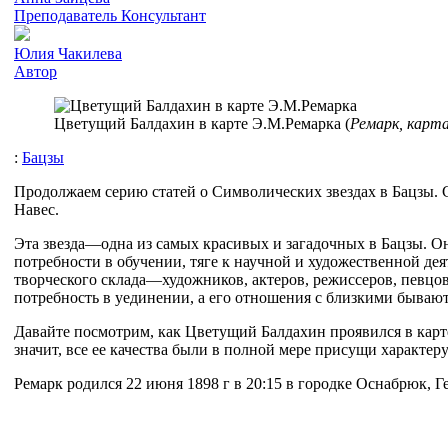
Преподаватель
Консультант
Юлия Чакилева
Автор
Цветущий Балдахин в карте Э.М.Ремарка (
Ремарк, карта
:
Бацзы
Продолжаем серию статей о Символических звездах в Бацзы. 
Навес.
Эта звезда—одна из самых красивых и загадочных в Бацзы. Он
потребности в обучении, тяге к научной и художественной дея
творческого склада—художников, актеров, режиссеров, певцов,
потребность в уединении, а его отношения с близкими быва
Давайте посмотрим, как Цветущий Балдахин проявился в кар
значит, все ее качества были в полной мере присущи характер
Ремарк родился 22 июня 1898 г в 20:15 в городке Оснабрюк, Г