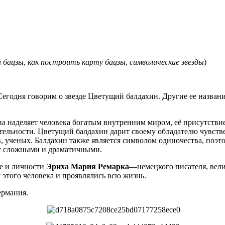
 бацзы, как построить карту бацзы, символические звезды
)
Сегодня говорим о звезде Цветущий балдахин. Другие ее назва
а наделяет человека богатым внутренним миром, её присутствие 
тельности. Цветущий балдахин дарит своему обладателю чувствен
 ученых. Балдахин также является символом одиночества, поэтом
ют сложными и драматичными.
те и личности
Эриха Мария Ремарка
—немецкого писателя, велик
у этого человека и проявлялись всю жизнь.
ермания.