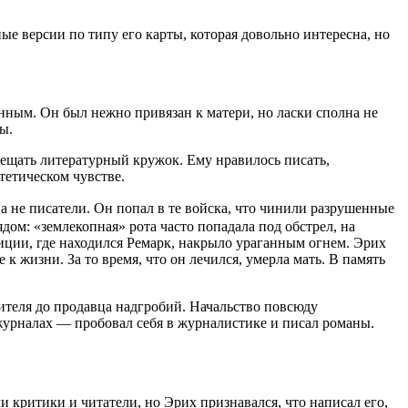
е версии по типу его карты, которая довольно интересна, но
нным. Он был нежно привязан к матери, но ласки сполна не
ы.
осещать литературный кружок. Ему нравилось писать,
стетическом чувстве.
 не писатели. Он попал в те войска, что чинили разрушенные
ом: «землекопная» рота часто попадала под обстрел, на
зиции, где находился Ремарк, накрыло ураганным огнем. Эрих
к жизни. За то время, что он лечился, умерла мать. В память
ителя до продавца надгробий. Начальство повсюду
журналах — пробовал себя в журналистике и писал романы.
и критики и читатели, но Эрих признавался, что написал его,