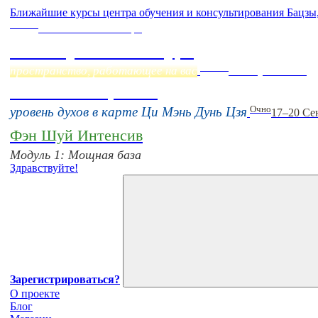
Ближайшие курсы центра обучения и консультирования Бацзы
Online
Начало:
23 Сентября
Фэн Шуй онлайн-курс
Online
пространство, работающее на вас
16 августа 11:00
Тонкие настройки
Очно
уровень духов в карте Ци Мэнь Дунь Цзя
17–20 Се
Фэн Шуй Интенсив
Модуль 1: Мощная база
Здравствуйте!
Зарегистрироваться?
О проекте
Блог