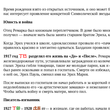
Время рождения взято из открытых источников, и оно может б
нас интересует проявление конкретной Символической звезды
Юность и война
Отец Ремарка был книжным переплетчиком. В доме было много
получил — вначале мать была занята старшим братом Эриха, к
Когда Эрих учился в школе, одноклассники прозвали его «пачк
нравилось красиво и элегантно одеваться. Балдахин проявлялся
1917 год
丁巳
разделил его жизнь на «До» и «После».
Ремарк
железнодорожные пути, устанавливали заграждения из колючей
глазах Эриха гибли товарищи, такие же молодые парни, как и
был ранен осколками и попал в госпиталь. Смерти он избежал, 
о ней он, Эрих Пауль, сменил имя на Эрих Мария.
После выписки из госпиталя он начал работать и за короткий
недолюбливало его «за артистические замашки» и нежелание п
Чтобы забыть войну и смерть матери, много пил.
Писатель-изгнанник
1927
丁
卯
– 1928
戊辰
гг
— в журнале, где он работал, начали 