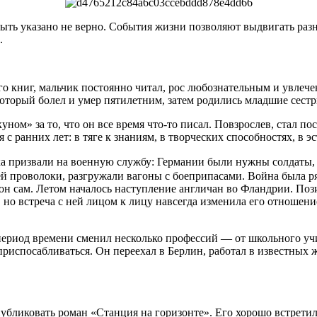
ыть указано не верно. События жизни позволяют выдвигать разны
.
 книг, мальчик постоянно читал, рос любознательным и увлече
оторый болел и умер пятилетним, затем родились младшие сестр
уном» за то, что он все время что-то писал. Повзрослев, стал п
 с ранних лет: в тяге к знаниям, в творческих способностях, в э
а призвали на военную службу: Германии были нужны солдаты, а
 проволоки, разгружали вагоны с боеприпасами. Война была ряд
 он сам. Летом началось наступление англичан во Фландрии. По
но встреча с ней лицом к лицу навсегда изменила его отношение 
 период времени сменил несколько профессий — от школьного уч
риспосабливаться. Он переехал в Берлин, работал в известных 
публиковать роман «Станция на горизонте». Его хорошо встретил