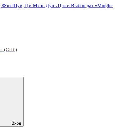
, Фэн Шуй, Ци Мэнь Дунь Цзя и Выбор дат «Mingli»
н. (СПб)
Вход