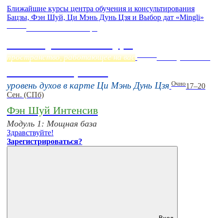
Ближайшие курсы центра обучения и консультирования
Бацзы, Фэн Шуй, Ци Мэнь Дунь Цзя и Выбор дат «Mingli»
Online
Начало:
23 Сентября
Фэн Шуй онлайн-курс
Online
пространство, работающее на вас
16 августа 11:00
Тонкие настройки
Очно
уровень духов в карте Ци Мэнь Дунь Цзя
17–20
Сен. (СПб)
Фэн Шуй Интенсив
Модуль 1: Мощная база
Здравствуйте!
Зарегистрироваться?