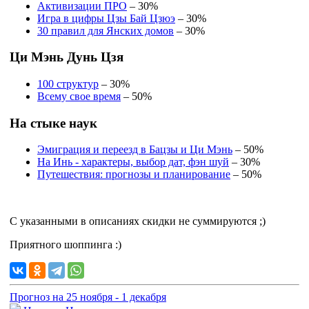
Активизации ПРО
– 30%
Игра в цифры Цзы Бай Цзюэ
– 30%
30 правил для Янских домов
– 30%
Ци Мэнь Дунь Цзя
100 структур
– 30%
Всему свое время
– 50%
На стыке наук
Эмиграция и переезд в Бацзы и Ци Мэнь
– 50%
На Инь - характеры, выбор дат, фэн шуй
– 30%
Путешествия: прогнозы и планирование
– 50%
С указанными в описаниях скидки не суммируются ;)
Приятного шоппинга :)
Прогноз на 25 ноября - 1 декабря