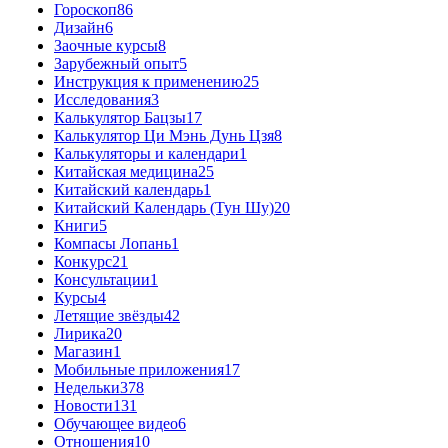
Гороскоп
86
Дизайн
6
Заочные курсы
8
Зарубежный опыт
5
Инструкция к применению
25
Исследования
3
Калькулятор Бацзы
17
Калькулятор Ци Мэнь Дунь Цзя
8
Калькуляторы и календари
1
Китайская медицина
25
Китайский календарь
1
Китайский Календарь (Тун Шу)
20
Книги
5
Компасы Лопань
1
Конкурс
21
Консультации
1
Курсы
4
Летящие звёзды
42
Лирика
20
Магазин
1
Мобильные приложения
17
Недельки
378
Новости
131
Обучающее видео
6
Отношения
10