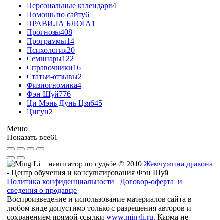
Персональные календари
4
Помощь по сайту
6
ПРАВИЛА БЛОГА
1
Прогнозы
408
Программы
14
Психология
20
Семинары
122
Справочники
16
Статьи-отзывы
2
Физиогномика
4
Фэн Шуй
776
Ци Мэнь Дунь Цзя
645
Цигун
2
Меню
Показать все
61
© 2010
Жемчужина дракона
- Центр обучения и консультирования Фэн Шуй
Политика конфиденциальности
|
Договор-оферта и
сведения о продавце
Воспроизведение и использование материалов сайта в
любом виде допустимо только с разрешения авторов и
сохранением прямой ссылки
www.mingli.ru
. Карма не